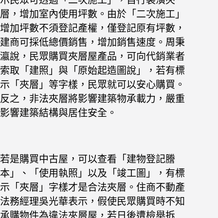
示民眾可透過「二次施工」，自行裝潢夾
層，增加室內使用坪數。由於「二次施工」
增加坪數不須登記產權，僅登記原有坪數，
建商可採低總價銷售，增加銷售速度。
周秉
瀛說，民眾購買夾層屋產品，可向代銷業者
索取「建照」與「原始起造圖說」，若有標
示「夾層」等字樣，民眾就可以安心購買。
反之，非法夾層將影響建築物承載力，嚴重
影響建築結構與居住安全。
若是購買中古屋，可以查看「建物登記謄
本」、「使用執照」以及「竣工圖」，有標
示「夾層」字樣才是合法夾層。
住商不動產
法務經理吳光華表示，假使民眾購買時不知
承購物件為違法夾層屋，若日後遭檢舉拆