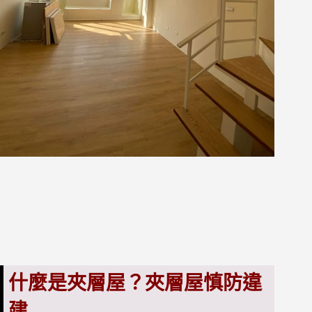
什麼是夾層屋？
夾層屋
慎防違
建