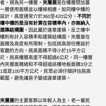
者，視為另一樓層，
夾層屋
是在樓層間加蓋
一層使用面積並以樓梯相連，如同樓中樓的
設計，高度通常介於360至420公分，
不同於
樓中樓的是沒有計算在容積率內，亦無納入
建築結構圖
，因此屬於違章建築，反之樓中
樓則有計入容積率和建築結構圖。夾層屋在
面積及高度有所限制，包括挑高部份應設於
客廳的方向，挑高面積不得小於15平方公
尺，挑高樓層高度不得超過6公尺，同一樓層
內夾層面積總和不得超過該樓地板面積3分之
1或是100平方公尺，民眾必須仔細評估挑高
範圍，避免讓房子變成違章建築。
夾層屋
的主要客群以年輕人為主，老一輩民