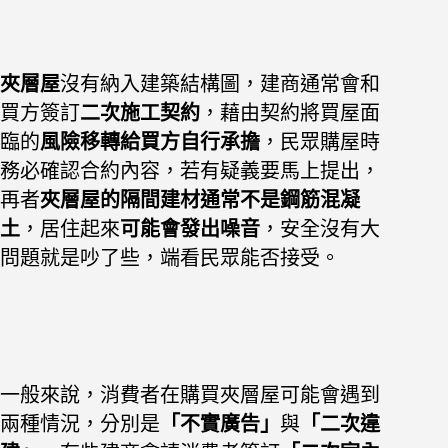
夾層屋
沒有納入建築結構圖，建商通常會和
買方簽訂
二次施工契約
，藉由契約將買屋面
臨的
風險移轉給買方自行承擔
，民眾購屋時
務必確認合約內容，若有疑義要馬上提出，
再者
夾層屋的隔間建材通常不是鋼筋混凝
土
，居住起來
可能會發出噪音
，安全沒有大
問題就是吵了些，端看民眾能否接受。
一般來說，消費者在購買夾層屋可能會遇到
兩種情況，分別是
「不實廣告」
與
「二次違