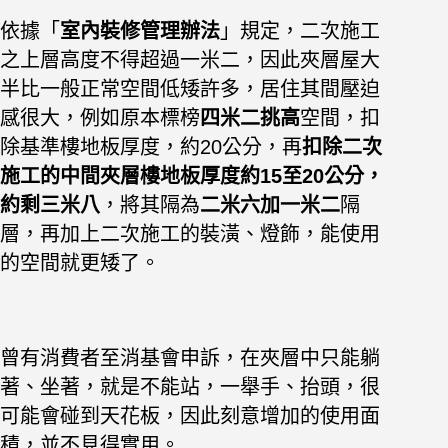
依據「
室內裝修管理辦法
」規定，二次施工
之上層高度不得超過一米二，因此夾層屋大
半比一般正常空間低矮許多，居住其間壓迫
感很大，例如原本標榜
四米二挑高
空間，扣
除基準樓地板厚度，約20公分，再
扣除二次
施工的中間夾層樓地板厚度約15至20公分，
約剩三米八
，將其隔為
二米六加一米二
隔
層，再加上二次施工的裝潢、燈飾，能使用
的空間就更矮了。
曾有消費者至消基會申訴，在夾層中只能躺
著、坐著，就是不能站，一舉手、抬頭，很
可能會碰到天花板，因此刻意增加的使用面
積，並不見得實用。