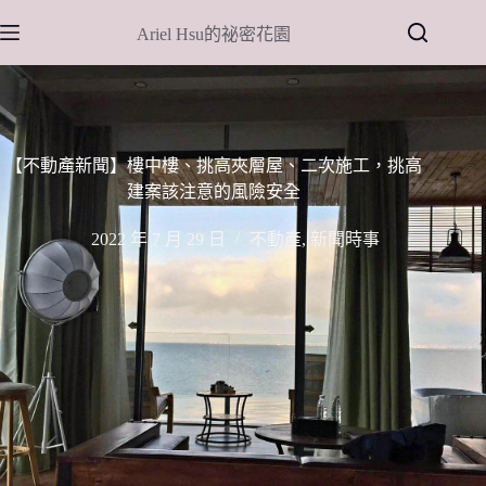
跳
Ariel Hsu的祕密花園
至
主
要
內
容
【不動產新聞】樓中樓、挑高夾層屋、二次施工，挑高
建案該注意的風險安全
2022 年 7 月 29 日
不動產
,
新聞時事