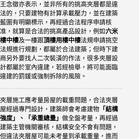
王念徵亦表示，並非所有的挑高夾層都是違
法的，只要建
物有計算承載壓力，並在建築
藍圖有明顯標示，再經過合法
程序申請核
准，就算是合法的挑高產品設計，例如
六米
樓中
樓
及一樓跟
頂樓用樓中樓
法規申請挑空
法規進行規劃，都屬
於合法建築；但時下建
商另外要找人二次裝潢的作法，很多
夾層設
計都屬於室內違建，若經檢舉，將可能面臨
違建的罰
鍰或強制拆除的風險。
夾層施工應考量房屋的載重問題，合法夾層
屋經過專門設
計，建築師會考慮建物
「結構
強度」、「承重總量」
做全盤
考量，再經過
建築主管機關審核，結構安全不會有問題，
但
違法夾層屋可能未考量到承載重量，進而