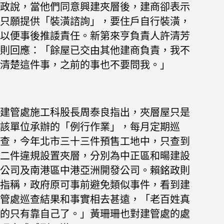
政說，當他們同意興建夾層後，建商卻表示
只願提供「裝潢諮詢」，要住戶自行裝潢，
以便事後推諉責任。新第來亨負責人許清芳
則回應：「餘屋已交由其他建商負責，我不
清楚這件事，之前的事也不要問我。」
建管處施工科股長周泰良指出，夾層屋只是
該單位承辦的「例行作業」，每月定期巡
查，今年北市三十三件預售工地中，只查到
二件違規設置夾層，分別為中正區和暘建設
公司及南港區中港亞洲開發公司。賴銘政則
指稱，政府原可事前避免類似事件，看到建
管處巡查結果和事實相去甚遠，「老百姓真
的只有靠自己了。」黃珊珊也對建管處的處