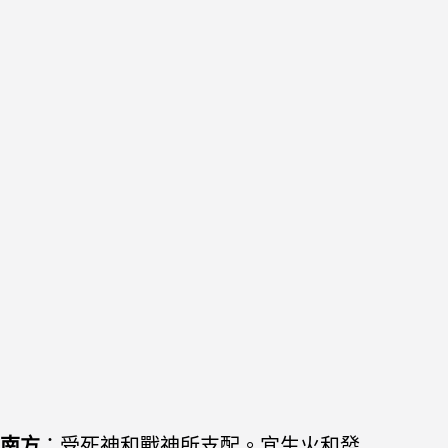
南方
：受死神和戰神所支配。宜生火和發