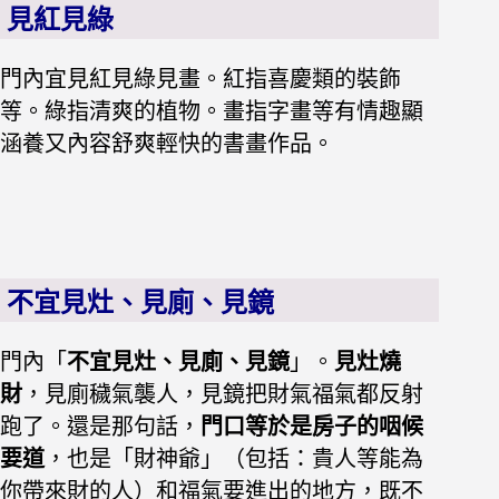
見紅見綠
門內宜見紅見綠見畫。紅指喜慶類的裝飾
等。綠指清爽的植物。畫指字畫等有情趣顯
涵養又內容舒爽輕快的書畫作品。
不宜見
灶、見廁、見鏡
門內「
不宜見灶、見廁、見鏡
」。
見灶燒
財
，見廁穢氣襲人，見鏡把財氣福氣都反射
跑了。還是那句話，
門口等於是房子的咽候
要道
，也是「財神爺」（包括：貴人等能為
你帶來財的人）和福氣要進出的地方，既不