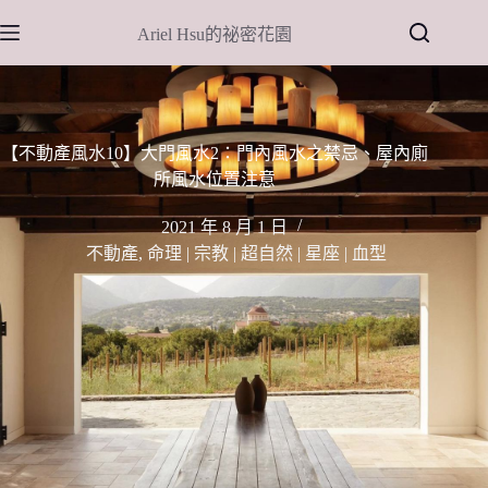
跳
Ariel Hsu的祕密花園
至
主
要
內
容
【不動產風水10】大門風水2：門內風水之禁忌、屋內廁
所風水位置注意
2021 年 8 月 1 日
不動產
,
命理 | 宗教 | 超自然 | 星座 | 血型