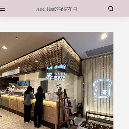
跳
Ariel Hsu的祕密花園
至
主
要
內
容