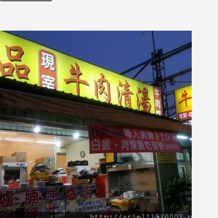
記】
台
南
美
食
【赤
崁
璽
樓】
原
禪
食
餐
廳
創
意
蔬
食
料
理
|