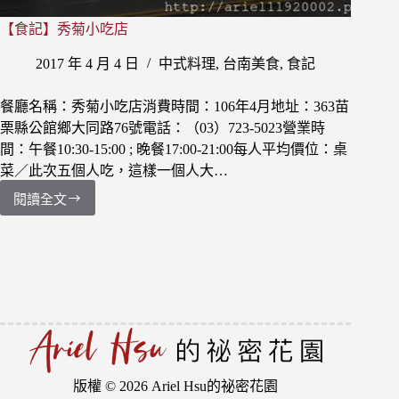
【食記】秀菊小吃店
2017 年 4 月 4 日
中式料理
,
台南美食
,
食記
餐廳名稱：秀菊小吃店消費時間：106年4月地址：363苗
栗縣公館鄉大同路76號電話：（03）723-5023營業時
間：午餐10:30-15:00 ; 晚餐17:00-21:00每人平均價位：桌
菜／此次五個人吃，這樣一個人大…
閱讀全文
【食
記】
秀
菊
小
吃
店
版權 © 2026 Ariel Hsu的祕密花園