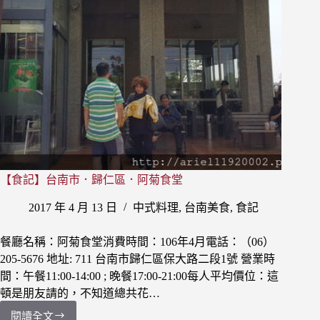
吉
品
現
宰
牛
肉
清
湯
【食記】台南市．歸仁區．阿菊食堂
2017 年 4 月 13 日
中式料理
,
台南美食
,
食記
餐廳名稱：阿菊食堂消費時間：106年4月電話：（06）
205-5676 地址: 711 台南市歸仁區保大路二段1號 營業時
間：午餐11:00-14:00 ; 晚餐17:00-21:00每人平均價位：這
頓是朋友請的，不知道總共花…
閱讀全文