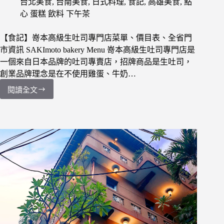
台北美食
,
台南美食
,
日式料理
,
食記
,
高雄美食
,
點
心 蛋糕 飲料 下午茶
【食記】嵜本高級生吐司專門店菜單、價目表、全省門
市資訊 SAKImoto bakery Menu 嵜本高級生吐司專門店是
一個來自日本品牌的吐司專賣店，招牌商品是生吐司，
創業品牌理念是在不使用雞蛋、牛奶…
閱讀全文
【食
記】
嵜
本
高
級
生
吐
司
專
門
店
菜