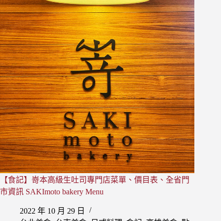
生
吐
司
專
門
店
全
省
門
市
資
訊
SAKImoto
bakery
Store
Menu
【食記】嵜本高級生吐司專門店菜單、價目表、全省門
市資訊 SAKImoto bakery Menu
2022 年 10 月 29 日