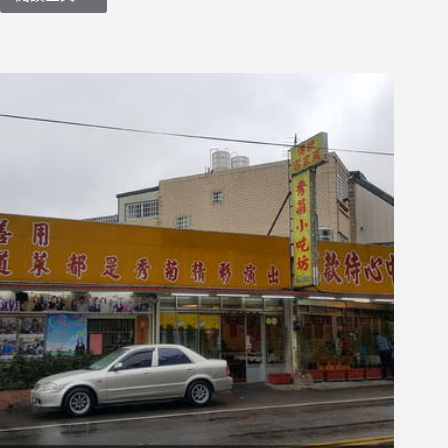
【食
記】
台
南
市．
歸
仁
區．
阿
菊
食
堂