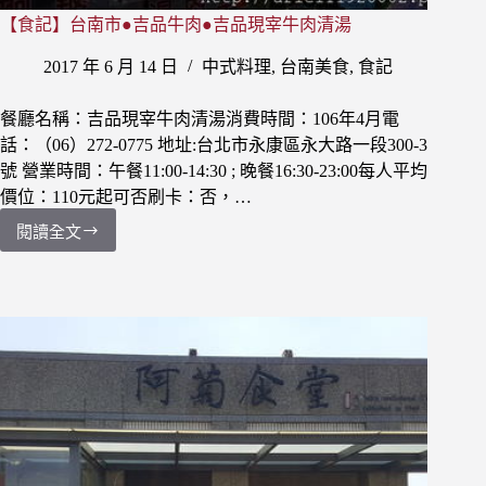
文
【食記】台南市●吉品牛肉●吉品現宰牛肉清湯
青
必
2017 年 6 月 14 日
中式料理
,
台南美食
,
食記
去
的
巷
餐廳名稱：吉品現宰牛肉清湯消費時間：106年4月電
弄
話：（06）272-0775 地址:台北市永康區永大路一段300-3
復
號 營業時間：午餐11:00-14:30 ; 晚餐16:30-23:00每人平均
古
價位：110元起可否刷卡：否，…
老
閱讀全文
宅
【食
~
記】
台
南
市
●
吉
品
牛
肉
●