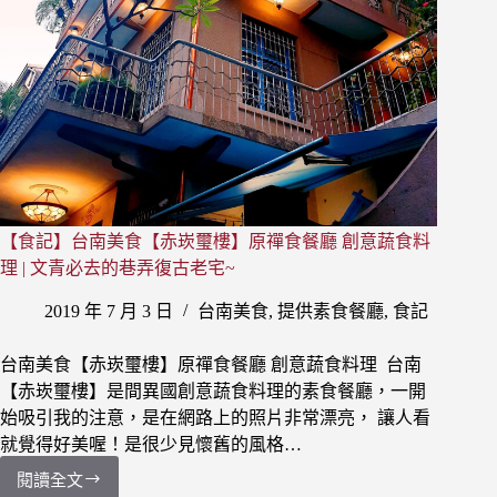
單、
價
目
表、
全
省
門
市
資
訊
【食記】台南美食【赤崁璽樓】原禪食餐廳 創意蔬食料
SAKImoto
bakery
理 | 文青必去的巷弄復古老宅~
Menu
2019 年 7 月 3 日
台南美食
,
提供素食餐廳
,
食記
台南美食【赤崁璽樓】原禪食餐廳 創意蔬食料理 台南
【赤崁璽樓】是間異國創意蔬食料理的素食餐廳，一開
始吸引我的注意，是在網路上的照片非常漂亮， 讓人看
就覺得好美喔！是很少見懷舊的風格…
閱讀全文
【食