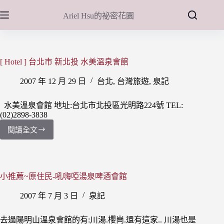
跳
Ariel Hsu的祕密花園
至
主
要
內
[ Hotel ] 台北市 新北投 水美溫泉會館
容
2007 年 12 月 29 日
台北
,
台灣旅遊
,
泉記
水美溫泉會館 地址:台北市北投區光明路224號 TEL:
(02)2898-3838
閱讀全文
[
Hotel
]
台
北
小推薦~原住民-吼嗨啞湯泉啤酒會館
市
新
2007 年 7 月 3 日
泉記
北
投
去過陽明山溫泉會館的有:川湯.櫻崗.還有這家.. 川湯也是