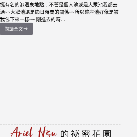
水
挺有名的泡溫泉地點…不管是個人池或是大眾池我都去
美
過~~大眾池還是節日時間的關係~~所以整座池好像是被
溫
我包下來一樣~~ 剛進去的時…
泉
會
閱讀全文
小
館
推
薦
~
原
住
民-
吼
嗨
啞
湯
泉
啤
酒
會
館