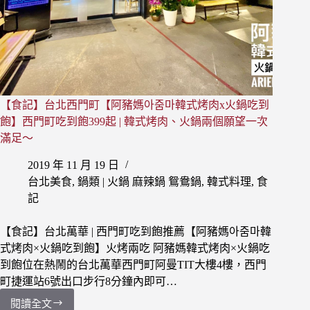
店】
慶
成
街
1
號
bbq
菜
【食記】台北西門町【阿豬媽아줌마韓式烤肉x火鍋吃到
單
飽】西門町吃到飽399起 | 韓式烤肉、火鍋兩個願望一次
Menu
滿足～
搶
先
2019 年 11 月 19 日
看
台北美食
,
鍋類 | 火鍋 麻辣鍋 鴛鴦鍋
,
韓式料理
,
食
當
記
紅
韓
【食記】台北萬華 | 西門町吃到飽推薦【阿豬媽아줌마韓
式
炸
式烤肉×火鍋吃到飽】火烤兩吃 阿豬媽韓式烤肉×火鍋吃
雞
到飽位在熱鬧的台北萬華西門町阿曼TIT大樓4樓，西門
町捷運站6號出口步行8分鐘內即可…
閱讀全文
【食