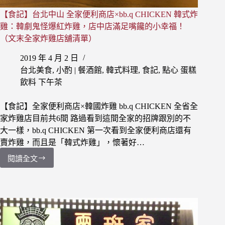
飽】
【食記】台北中山 全家便利商店×bb.q CHICKEN 韓式炸
西
門
雞：韓劇鬼怪爆紅炸雞，店中店滿足嘴饞的小幸福！
町
（文末全家炸雞店舖清單）
吃
到
2019 年 4 月 2 日
飽
台北美食
,
小酌 | 餐酒館
,
韓式料理
,
食記
,
點心 蛋糕
399
飲料 下午茶
起
|
【食記】全家便利商店×韓國炸雞 bb.q CHICKEN 全省全
韓
家炸雞店目前共6間 路過看到這間全家的招牌跟別的不
式
烤
大一樣，bb.q CHICKEN 第一次看到全家便利商店還有
肉、
賣炸雞，而且是「韓式炸雞」，懷著好…
火
閱讀全文
鍋
【食
兩
記】
個
台
願
北
望
中
一
山