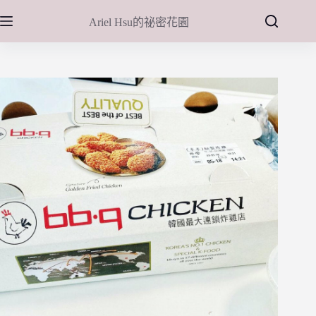
跳
Ariel Hsu的祕密花園
至
主
要
內
容