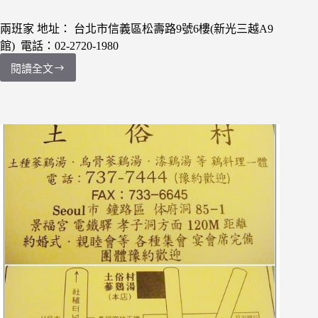
店
滿
兩班家 地址： 台北市信義區松壽路9號6樓(新光三越A9
足
館) 電話：02-2720-1980
嘴
饞
閱讀全文
[食
的
記]
小
信
幸
義
福！
新
（文
光
末
A9
全
館
家
韓
炸
國
雞
料
店
理-
舖
兩
清
班
單）
家