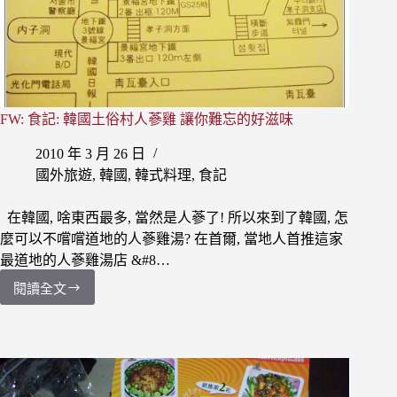
FW: 食記: 韓國土俗村人蔘雞 讓你難忘的好滋味
2010 年 3 月 26 日
國外旅遊
,
韓國
,
韓式料理
,
食記
在韓國, 啥東西最多, 當然是人蔘了! 所以來到了韓國, 怎
麼可以不嚐嚐道地的人蔘雞湯? 在首爾, 當地人首推這家
最道地的人蔘雞湯店 &#8…
閱讀全文
FW:
食
記:
韓
國
土