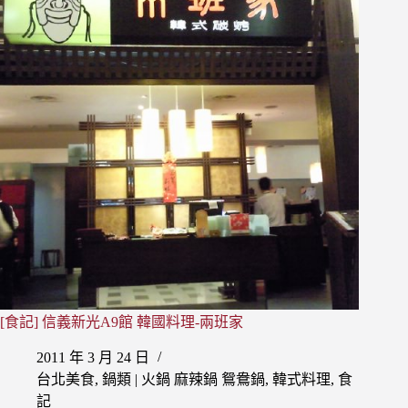
次
全
滿
家
足
便
～
利
商
店
×bb.q
CHICKEN
韓
式
炸
雞：
韓
劇
鬼
怪
爆
[食記] 信義新光A9館 韓國料理-兩班家
紅
炸
2011 年 3 月 24 日
雞，
台北美食
,
鍋類 | 火鍋 麻辣鍋 鴛鴦鍋
,
韓式料理
,
食
店
中
記