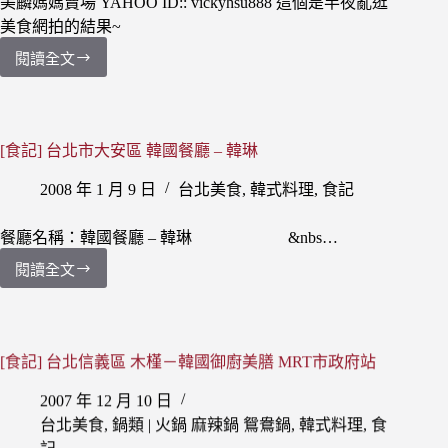
美麟媽媽賣場 YAHOO ID:: vickyhsu888 這個是半夜亂逛
美食網拍的結果~
閱讀全文
[食
記]
網
購
美
[食記] 台北市大安區 韓國餐廳 – 韓琳
麟
2008 年 1 月 9 日
台北美食
,
韓式料理
,
食記
媽
媽
韓
餐廳名稱：韓國餐廳 – 韓琳 &nbs…
國
閱讀全文
食
[食
物
記]
DIY
台
辣
北
炒
市
[食記] 台北信義區 木槿－韓國御廚美膳 MRT市政府站
年
大
糕
2007 年 12 月 10 日
安
區
台北美食
,
鍋類 | 火鍋 麻辣鍋 鴛鴦鍋
,
韓式料理
,
食
韓