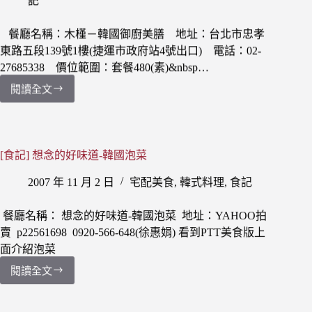
記
國
餐
餐廳名稱：木槿－韓國御廚美膳 地址：台北市忠孝
廳
東路五段139號1樓(捷運市政府站4號出口) 電話：02-
–
27685338 價位範圍：套餐480(素)&nbsp…
韓
琳
閱讀全文
[食
記]
台
北
信
[食記] 想念的好味道-韓國泡菜
義
2007 年 11 月 2 日
宅配美食
,
韓式料理
,
食記
區
木
槿
餐廳名稱： 想念的好味道-韓國泡菜 地址：YAHOO拍
－
賣 p22561698 0920-566-648(徐惠娟) 看到PTT美食版上
韓
面介紹泡菜
國
閱讀全文
御
[食
廚
記]
美
想