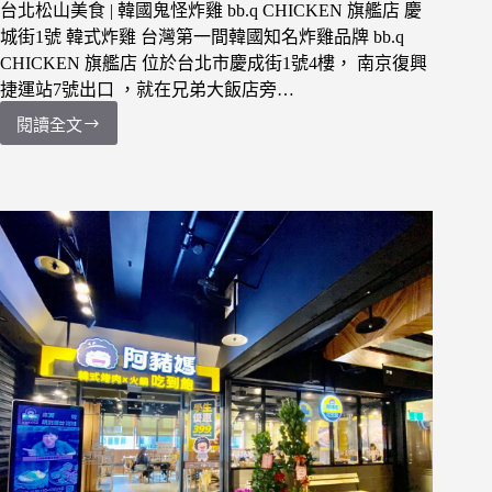
雞
台北松山美食 | 韓國鬼怪炸雞 bb.q CHICKEN 旗艦店 慶
城街1號 韓式炸雞 台灣第一間韓國知名炸雞品牌 bb.q
CHICKEN 旗艦店 位於台北市慶成街1號4樓， 南京復興
捷運站7號出口 ，就在兄弟大飯店旁…
閱讀全文
【食
記】
台
北
松
山
韓
國
鬼
怪
炸
雞
【bb.q
CHICKEN
旗
艦