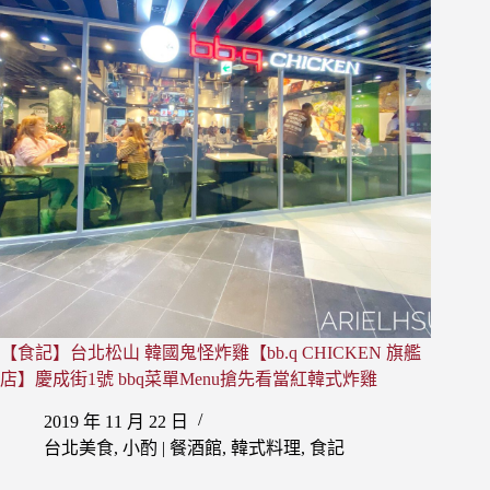
全
省
店
家
資
訊
(內
用、
外
帶、
外
送)
韓
劇
愛
【食記】台北松山 韓國鬼怪炸雞【bb.q CHICKEN 旗艦
的
迫
店】慶成街1號 bbq菜單Menu搶先看當紅韓式炸雞
降、
2019 年 11 月 22 日
鬼
怪
台北美食
,
小酌 | 餐酒館
,
韓式料理
,
食記
炸