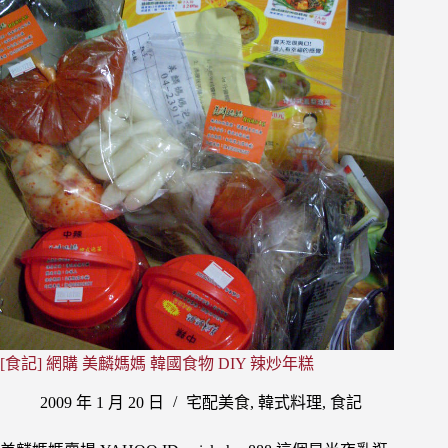
俗
村
人
蔘
雞
讓
你
難
忘
的
好
滋
味
[食記] 網購 美麟媽媽 韓國食物 DIY 辣炒年糕
2009 年 1 月 20 日
宅配美食
,
韓式料理
,
食記