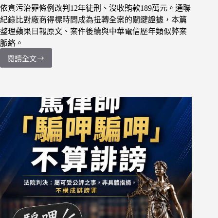
訴
依貪污治罪條例改判12年徒刑、沒收賄款189萬元。通聯
處
紀錄比對廠商得標時間成為扭轉全案的關鍵證據，本篇
分
整理蘋果日報原文、案件後續與中華電信歷年類似弊案
脈絡。
閱讀全文
【法
律
新
聞】
梁
隆
星
收
賄
案
二
審
逆
轉
重
判