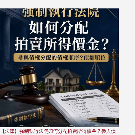
時
事】
罵
律
師
「騙
呷
騙
呷」
事
件
始
末：
罵
律
師
不
算
誹
謗
（蘋
【法律】強制執行法院如何分配拍賣所得價金？參與債
果）