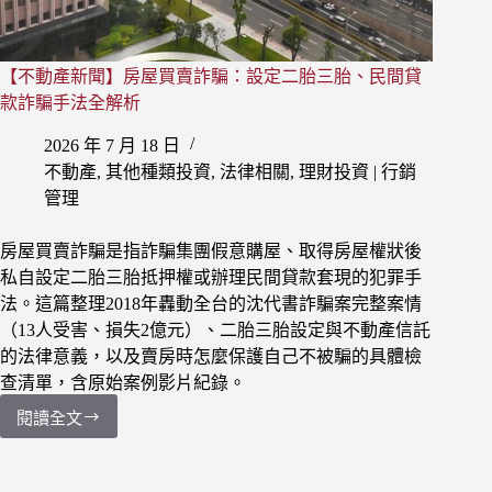
【不動產新聞】房屋買賣詐騙：設定二胎三胎、民間貸
款詐騙手法全解析
2026 年 7 月 18 日
不動產
,
其他種類投資
,
法律相關
,
理財投資 | 行銷
管理
房屋買賣詐騙是指詐騙集團假意購屋、取得房屋權狀後
私自設定二胎三胎抵押權或辦理民間貸款套現的犯罪手
法。這篇整理2018年轟動全台的沈代書詐騙案完整案情
（13人受害、損失2億元）、二胎三胎設定與不動產信託
的法律意義，以及賣房時怎麼保護自己不被騙的具體檢
查清單，含原始案例影片紀錄。
閱讀全文
【不
動
產