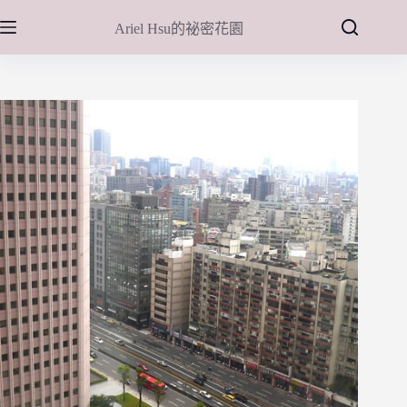
跳
Ariel Hsu的祕密花園
至
主
要
內
容