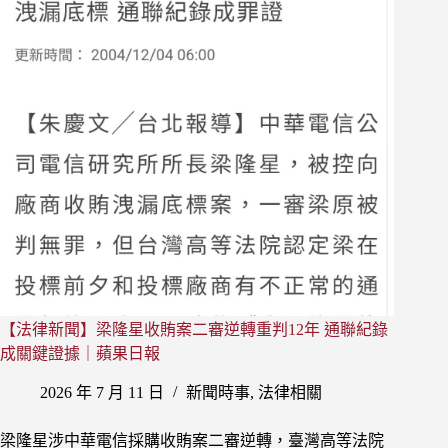
的
「公
然」
要
件
怎
麼
判
斷？
104
年
度
偵
續
二
【法律新聞】梁隆星收賄案二審逆轉重判12年 通聯紀錄
字
第
成關鍵證據｜蘋果日報
16
2026 年 7 月 11 日
新聞時事
,
法律相關
號
不
起
梁隆星涉中華電信採購收賄案二審逆轉，臺灣高等法院