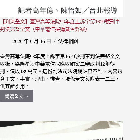
決
處
分
【判決全文】臺灣高等法院93年度上訴字第1629號刑事
過
判決完整全文（中華電信採購貪污弊案）
輕，
警
2026 年 6 月 16 日
法律相關
惕
之
效
臺灣高等法院93年度上訴字第1629號刑事判決完整全文
嚴
收錄，梁隆星涉中華電信採購收賄案二審改判12年徒
重
刑、沒收189萬元。這份判決司法院網站查不到，內容包
不
含主文、事實、理由、惟查、法條全文與附表一二三，
足
供查證引用。
閱讀全文
【判
決
全
文】
臺
灣
高