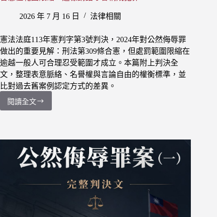
全
2026 年 7 月 16 日
法律相關
解
析
憲法法庭113年憲判字第3號判決，2024年對公然侮辱罪
做出的重要見解：刑法第309條合憲，但處罰範圍限縮在
逾越一般人可合理忍受範圍才成立。本篇附上判決全
文，整理表意脈絡、名譽權與言論自由的權衡標準，並
比對過去舊案例認定方式的差異。
閱讀全文
【憲
法
法
庭
判
決】
113
年
憲
判
字
第