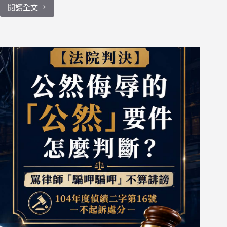
會
閱讀全文
【判
構
決
成
全
犯
文】
罪
113
年
憲
判
字
第
3
號
公
然
侮
辱
罪
案
（一）
完
整