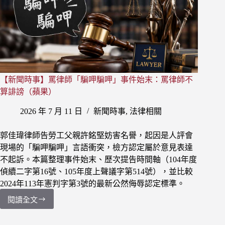
12
年
通
聯
紀
錄
成
【新聞時事】罵律師「騙呷騙呷」事件始末：罵律師不
關
鍵
算誹謗（蘋果）
證
2026 年 7 月 11 日
新聞時事
,
法律相關
據
｜
蘋
郭佳瑋律師告勞工父親許銘堅妨害名譽，起因是人評會
果
現場的「騙呷騙呷」言語衝突，檢方認定屬於意見表達
日
不起訴。本篇整理事件始末、歷次提告時間軸（104年度
報
偵續二字第16號、105年度上聲議字第514號），並比較
2024年113年憲判字第3號的最新公然侮辱認定標準。
閱讀全文
【新
聞