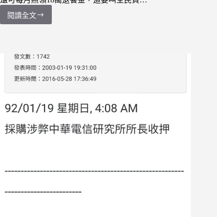
位
閱讀全文
【法
律】
石
木
欽
案
懶
人
包：
公
權
力
腐
敗
的
極
端
表
現，
判