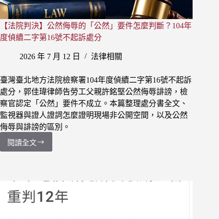
判
決
【法院判決】公然侮辱的「公然」要件怎麼判斷？104年
文
度偵續二字第16號不起訴處分
2026 年 7 月 12 日
法律相關
臺灣臺北地方法院檢察署104年度偵續二字第16號不起訴
處分，郭佳瑋律師告勞工父親許銘堅公然侮辱誹謗，檢
察官認定「公然」要件不成立。本篇整理處分書全文、
監視器與證人證詞怎麼證明現場非公開空間，以及公然
侮辱與誹謗的區別。
閱讀全文
【法
院
判
決】
公
然
侮
辱