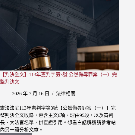
3
號
全
文：
公
然
侮
辱
罪
合
憲
【判決全文】113年憲判字第3號 公然侮辱罪案（一）完
但
範
整判決文
圍
2026 年 7 月 16 日
法律相關
限
縮，
這
憲法法庭113年憲判字第3號【公然侮辱罪案（一）】完
樣
整判決全文收錄，包含主文6項、理由95段，以及審判
講
長、大法官名單，供查證引用。想看白話解讀請參考站
話
內另一篇分析文章。
才