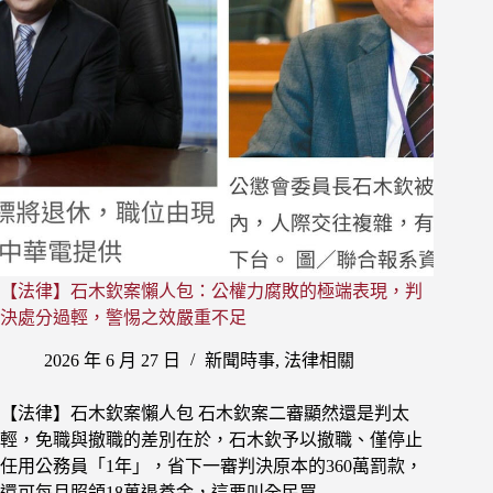
配
拍
賣
所
得
價
金？
參
與
債
權
分
【法律】石木欽案懶人包：公權力腐敗的極端表現，判
配
決處分過輕，警惕之效嚴重不足
的
債
2026 年 6 月 27 日
新聞時事
,
法律相關
權
順
序？
【法律】石木欽案懶人包 石木欽案二審顯然還是判太
債
輕，免職與撤職的差別在於，石木欽予以撤職、僅停止
權
任用公務員「1年」，省下一審判決原本的360萬罰款，
順
還可每月照領18萬退養金，這要叫全民買…