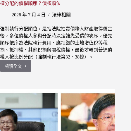
權分配的債權順序？債權順位
2026 年 7 月 4 日
法律相關
強制執行分配順位，是指法院拍賣債務人財產取得價金
後，多位債權人參與分配時決定誰先受償的次序。優先
順序依序為法院執行費用、應扣繳的土地增值稅等稅
捐、抵押權、其他稅捐與關稅債權，最後才輪到普通債
權人按比例分配（強制執行法第32、38條）。
閱讀全文
【法
律】
強
制
執
行
法
院
如
何
分