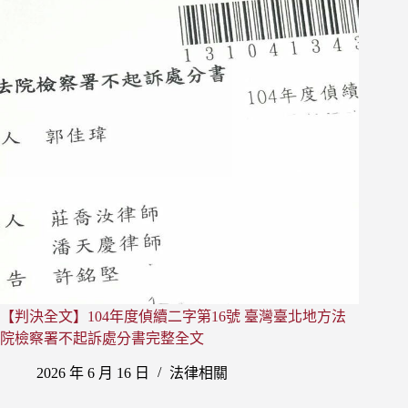
等
法
院
93
年
度
上
訴
字
第
1629
號
刑
事
判
決
【判決全文】104年度偵續二字第16號 臺灣臺北地方法
完
整
院檢察署不起訴處分書完整全文
全
2026 年 6 月 16 日
法律相關
文
（中