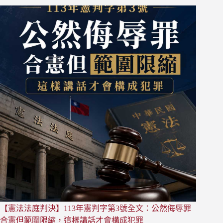
新
聞】
房
屋
買
賣
詐
騙：
設
定
二
胎
三
胎、
民
間
貸
款
詐
騙
【憲法法庭判決】113年憲判字第3號全文：公然侮辱罪
手
合憲但範圍限縮，這樣講話才會構成犯罪
法