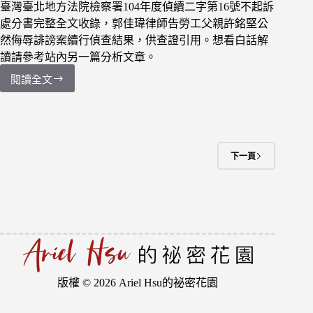
華
臺灣臺北地方法院檢察署104年度偵續二字第16號不起訴
電
處分書完整全文收錄，郭佳瑋律師告勞工父親許銘堅公
信
然侮辱誹謗案續行偵查結果，供查證引用。想看白話解
採
讀請參考站內另一篇分析文章。
購
貪
閱讀全文
【判
污
決
弊
全
案）
文】
104
年
下一頁
度
偵
續
二
字
第
16
號
版權 © 2026 Ariel Hsu的祕密花園
臺
灣
網站維護：
金城事務所