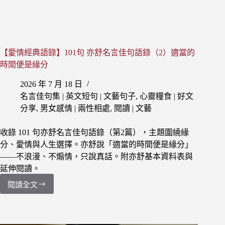
明
的
人
都
比
【愛情經典語錄】101句 亦舒名言佳句語錄（2）適當的
你
努
時間便是緣分
力
2026 年 7 月 18 日
了，
那
名言佳句集 | 英文短句 | 文藝句子
,
心靈糧食 | 好文
你
分享
,
男女感情 | 兩性相處
,
閱讀 | 文藝
努
力
收錄 101 句亦舒名言佳句語錄（第2篇），主題圍繞緣
有
分、愛情與人生選擇。亦舒說「適當的時間便是緣分」
個
——不浪漫、不煽情，只說真話。附亦舒基本資料表與
屁
延伸閱讀。
用
閱讀全文
【愛
情
經
典