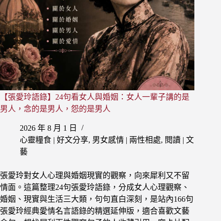
永
遠
是
惆
悵，
愉
快
的
使
【張愛玲語錄】24句看女人與婚姻：女人一輩子講的是
人
覺
男人，念的是男人，怨的是男人
得
2026 年 8 月 1 日
可
惜
心靈糧食 | 好文分享
,
男女感情 | 兩性相處
,
閱讀 | 文
已
藝
經
完
張愛玲對女人心理與婚姻現實的觀察，向來犀利又不留
了
情面。這篇整理24句張愛玲語錄，分成女人心理觀察、
婚姻、現實與生活三大類，句句直白深刻，是站內166句
張愛玲經典愛情名言語錄的精選延伸版，適合喜歡文藝