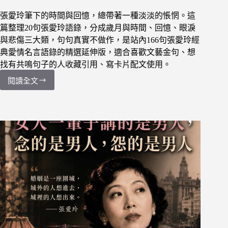
張愛玲筆下的時間與回憶，總帶著一種淡淡的悵惘。這
篇整理20句張愛玲語錄，分成歲月與時間、回憶、眼淚
與悲傷三大類，句句真實不做作，是站內166句張愛玲經
典愛情名言語錄的精選延伸版，適合喜歡文藝金句、想
找有共鳴句子的人收藏引用、寫卡片配文使用。
閱讀全文
【張
愛
玲
語
錄】
20
句
歲
月
與
回
憶：
回
憶