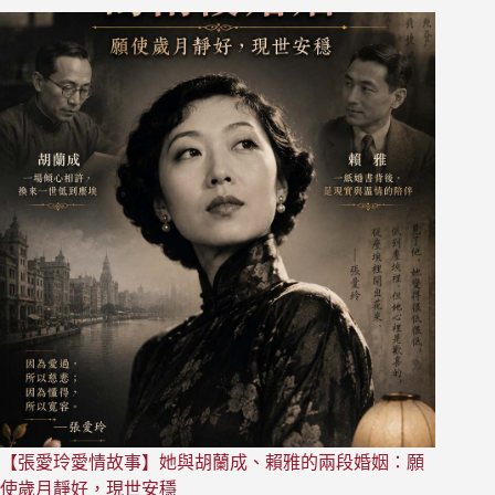
何
放
下
一
個
你
很
喜
歡
的
人？
【張愛玲愛情故事】她與胡蘭成、賴雅的兩段婚姻：願
使歲月靜好，現世安穩