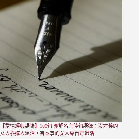
語
錄】
101
句
亦
舒
名
言
佳
句
語
錄
（2）
適
當
的
時
間
便
【愛情經典語錄】100句 亦舒名言佳句語錄：沒才幹的
是
緣
女人靠嫁人過活，有本事的女人靠自己過活