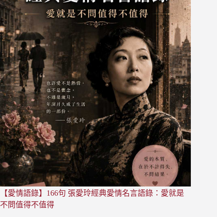
60
句
給
自
己
勇
氣
的
句
子：
職
場、
感
情、
迷
茫、
改
變、
疲
【愛情語錄】166句 張愛玲經典愛情名言語錄：愛就是
憊，
五
不問值得不值得
種