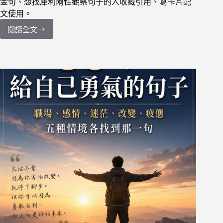
金句、想找犀利兩性觀察句子的人收藏引用、寫卡片配
文使用。
閱讀全文
【張
愛
玲
語
錄】
24
句
看
女
人
與
婚
姻：
女
人
一
輩
子
講