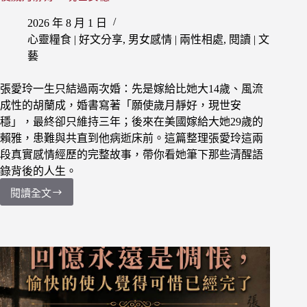
2026 年 8 月 1 日
心靈糧食 | 好文分享
,
男女感情 | 兩性相處
,
閱讀 | 文
藝
張愛玲一生只結過兩次婚：先是嫁給比她大14歲、風流
成性的胡蘭成，婚書寫著「願使歲月靜好，現世安
穩」，最終卻只維持三年；後來在美國嫁給大她29歲的
賴雅，患難與共直到他病逝床前。這篇整理張愛玲這兩
段真實感情經歷的完整故事，帶你看她筆下那些清醒語
錄背後的人生。
閱讀全文
【張
愛
玲
愛
情
故
事】
她