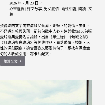
2026 年 7 月 23 日
情
境
心靈糧食 | 好文分享
,
男女感情 | 兩性相處
,
閱讀 | 文
各
藝
找
到
張愛玲的文字向來清醒又蒼涼，她筆下的愛情不美化、
那
不迴避計較與失落，卻句句戳中人心。這篇收錄166句張
一
愛玲經典愛情名言語錄，出自《半生緣》《傾城之戀》
句
《紅玫瑰與白玫瑰》等經典作品，涵蓋愛情、婚姻、人
性的深刻觀察，適合喜歡文藝愛情句子、想找有深度金
句的人收藏引用、寫卡片配文。
閱讀全文
【愛
情
語
錄】
166
句
張
愛
玲