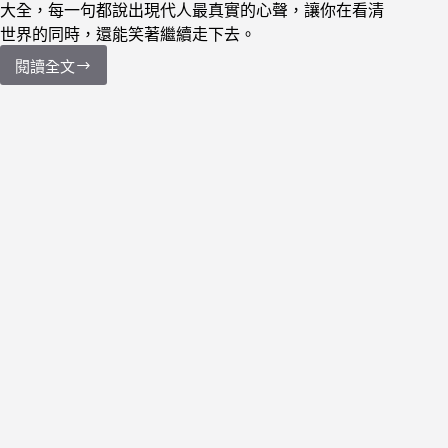
大全，每一句都說出現代人最真實的心聲，讓你在看清
世界的同時，還能笑著繼續走下去。
閱讀全文
【金
句】
101
句
負
能
量
撩
人
幹
話
厭
世
語
錄：
比
你
聰