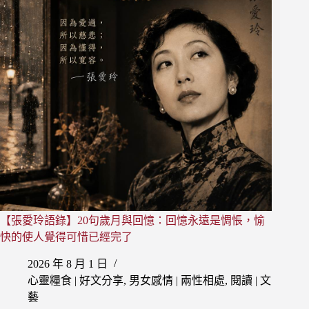
與
胡
蘭
成、
賴
雅
的
兩
段
婚
姻：
願
使
歲
月
【張愛玲語錄】20句歲月與回憶：回憶永遠是惆悵，愉
靜
快的使人覺得可惜已經完了
好，
現
2026 年 8 月 1 日
世
心靈糧食 | 好文分享
,
男女感情 | 兩性相處
,
閱讀 | 文
安
穩
藝