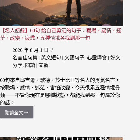
的
是
男
人，
【名人語錄】60句 給自己勇氣的句子：職場、感情、迷
念
的
茫、改變、疲憊，五種情境各找到那一句
是
2026 年 8 月 1 日
男
人，
名言佳句集 | 英文短句 | 文藝句子
,
心靈糧食 | 好文
怨
分享
,
閱讀 | 文藝
的
是
60句來自邱吉爾、歌德、莎士比亞等名人的勇氣名言，
男
按職場、感情、迷茫、害怕改變、今天很累五種情境分
人
類——不管你現在是哪種狀態，都能找到那一句屬於你
的話。
閱讀全文
【名
人
語
錄】