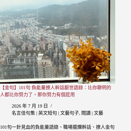
經
典
愛
情
名
言
語
錄：
愛
就
是
不
問
值
【金句】101句 負能量撩人幹話厭世語錄：比你聰明的
得
不
人都比你努力了，那你努力有個屁用
值
2026 年 7 月 19 日
得
名言佳句集 | 英文短句 | 文藝句子
,
閱讀 | 文藝
101句一針見血的負能量語錄、職場擺爛幹話、撩人金句