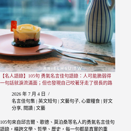
言
佳
句
語
錄：
沒
才
幹
的
女
人
靠
【名人語錄】105句 勇氣名言佳句語錄：人可能脆弱得
嫁
人
一句話就淚流滿面；但也發現自己咬著牙走了很長的路
過
2026 年 7 月 4 日
活，
有
名言佳句集 | 英文短句 | 文藝句子
,
心靈糧食 | 好文
本
分享
,
閱讀 | 文藝
事
的
105句來自邱吉爾、歌德、莫泊桑等名人的勇氣名言佳句
女
語錄，橫跨文學、哲學、歷史，每一句都是真實的重