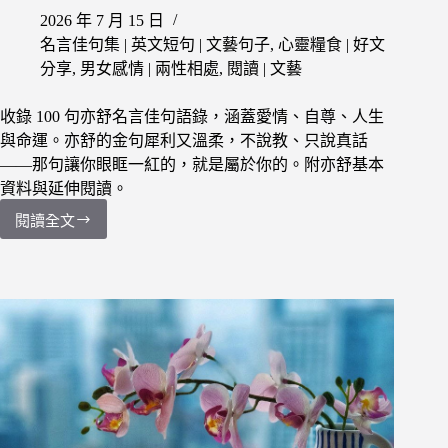
分
2026 年 7 月 15 日
名言佳句集 | 英文短句 | 文藝句子
,
心靈糧食 | 好文
分享
,
男女感情 | 兩性相處
,
閱讀 | 文藝
收錄 100 句亦舒名言佳句語錄，涵蓋愛情、自尊、人生
與命運。亦舒的金句犀利又溫柔，不說教、只說真話
——那句讓你眼眶一紅的，就是屬於你的。附亦舒基本
資料與延伸閱讀。
閱讀全文
【愛
情
經
典
語
錄】
100
句
亦
舒
名