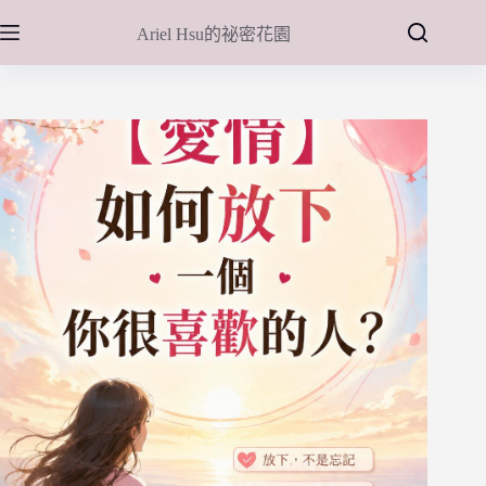
跳
Ariel Hsu的祕密花園
至
主
要
內
容