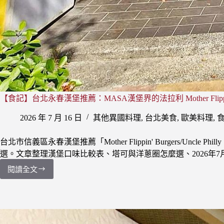
【食記】台北永春漢堡推薦：MASA漢堡界的法拉利 Mother Flippin
2026 年 7 月 16 日
其他異國料理
,
台北美食
,
歐美料理
,
台北市信義區永春漢堡推薦「Mother Flippin' Burgers/
選。文章整理漢堡口味比較表、塔可與洋蔥圈怎麼選、2026年
閱讀全文
【食
記】
台
北
永