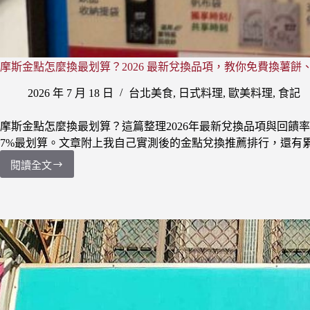
摩斯金點怎麼換最划算？2026 最新兌換品項，教你免費換薯餅
2026 年 7 月 18 日
台北美食
,
日式料理
,
歐美料理
,
食記
摩斯金點怎麼換最划算？這篇整理2026年最新兌換品項與回饋
7%最划算。文章附上我自己實測後的金點兌換推薦排行，還有
閱讀全文
摩
斯
金
點
怎
麼
換
最
划
算？