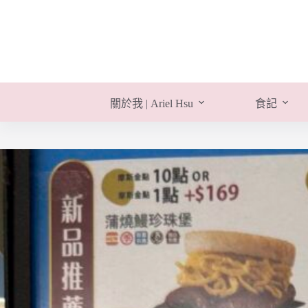
跳
至
主
要
內
容
關於我 | Ariel Hsu
食記