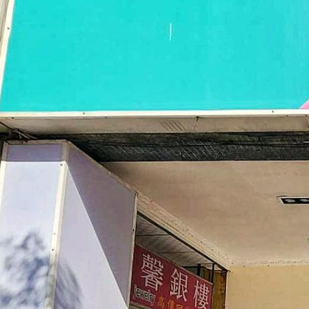
2026
最
新
兌
換
品
項，
教
你
免
費
換
薯
餅、
紅
茶