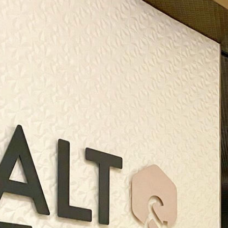
春
漢
堡
推
薦：
MASA
漢
堡
界
的
法
拉
利
Mother
Flippin’
Burgers（內
含
菜
單)