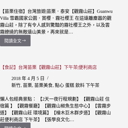
景
點
【苗栗住宿】台灣旅遊|苗栗．泰安【觀霧山莊】Guanwu
|
Villa 雪霸國家公園．賞櫻．霧社櫻王 在這遠離塵囂的觀
新
霧山莊，除了有令人感到驚豔的霧社櫻王之外，以及雲
竹．
霧繚繞的無敵遠山美景，再來就是…
五
峰
閱讀全文
【苗
|
栗
三
住
毛
宿】
的
台
【食記】台灣苗栗【觀霧山莊】下午茶|便利商店
家
灣
|
2018 年 4 月 5 日
旅
三
遊|
新竹
,
苗栗
,
苗栗美食
,
點心 蛋糕 飲料 下午茶
毛
苗
的
栗．
經
懶人包經典景點： 【2天一夜行程規劃】【觀霧山莊 住
泰
典
宿篇 】【觀霧餐廳】【觀霧山椒魚生態中心】【雲霧步
安
語
道】【觀霧山莊 環境篇】【檜木巨木群步道】【觀霧山
【觀
錄
莊便利商店 下午茶】【張學良文化…
霧
山