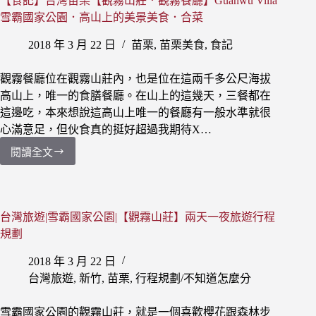
雪
【食記】台灣苗栗【觀霧山莊．觀霧餐廳】Guanwu Villa
霸
雪霸國家公園．高山上的美景美食．合菜
國
家
2018 年 3 月 22 日
苗栗
,
苗栗美食
,
食記
公
園
觀霧餐廳位在觀霧山莊內，也是位在這兩千多公尺海拔
【觀
高山上，唯一的食膳餐廳。在山上的這幾天，三餐都在
霧
這邊吃，本來想說這高山上唯一的餐廳有一般水準就很
山
心滿意足，但伙食真的挺好超過我期待X…
莊】
兩
閱讀全文
【食
天
記】
一
台
夜
灣
旅
苗
台灣旅遊|雪霸國家公園|【觀霧山莊】兩天一夜旅遊行程
遊
栗
規劃
行
【觀
程
霧
2018 年 3 月 22 日
規
山
台灣旅遊
,
新竹
,
苗栗
,
行程規劃/不知道怎麼分
劃
莊．
觀
雪霸國家公園的觀霧山莊，就是一個喜歡櫻花跟森林步