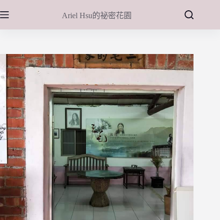
跳
Ariel Hsu的祕密花園
至
主
要
內
容