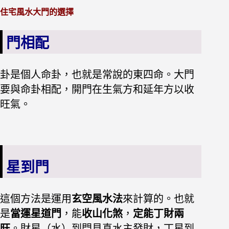
住宅風水大門的選擇
門相配
卦是個人命卦，也就是常說的東四命。大門
要與命卦相配，開門在生氣方和延年方以收
旺氣。
星到門
這個方法是運用
玄空風水法
來計算的。也就
是
當運星道門
，能
收山化煞
，
定能丁財兩
旺
。財星（水）到門見真水主發財，丁星到