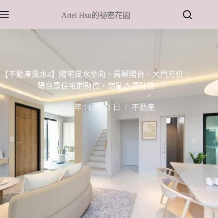
跳
Ariel Hsu的祕密花園
至
主
要
內
容
【不動產風水4】陽宅風水坐向、房屋陽台、大門方位：
陽台是住宅的財位，勿亂改壞財位
2020 年 11 月 11 日
不動產