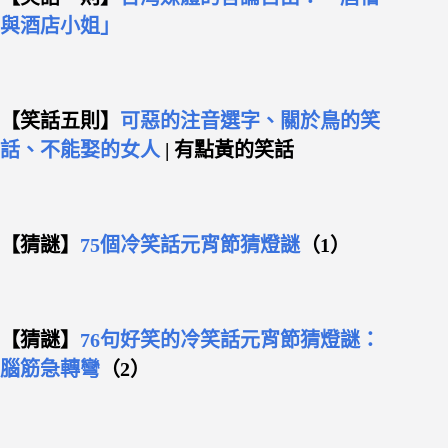
與酒店小姐」
【笑話五則】
可惡的注音選字、關於鳥的笑
話、不能娶的女人
| 有點黃的笑話
【猜謎】
75個冷笑話元宵節猜燈謎
（1）
【猜謎】
76句好笑的冷笑話元宵節猜燈謎：
腦筋急轉彎
（2）