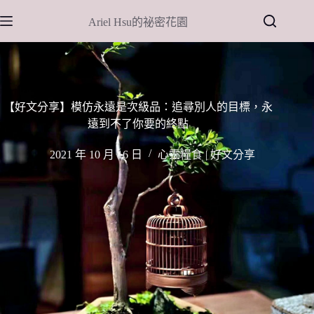
跳
Ariel Hsu的祕密花園
至
主
要
內
容
【好文分享】模仿永遠是次級品：追尋別人的目標，永
遠到不了你要的終點
2021 年 10 月 16 日
心靈糧食 | 好文分享