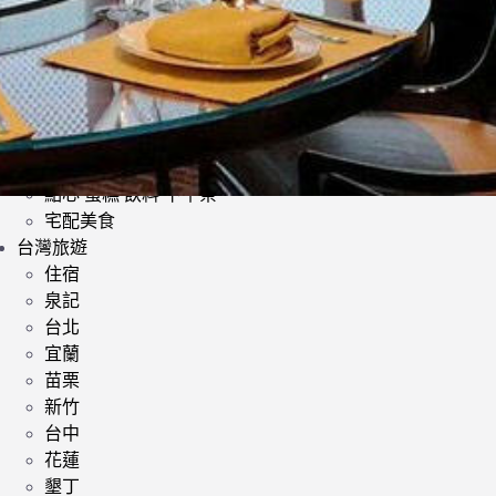
日式料理
韓式料理
歐美料理
小酌 | 餐酒館
其他異國料理
鍋類 | 火鍋 麻辣鍋 鴛鴦鍋
提供素食餐廳
點心 蛋糕 飲料 下午茶
宅配美食
台灣旅遊
住宿
泉記
台北
宜蘭
苗栗
新竹
台中
花蓮
墾丁