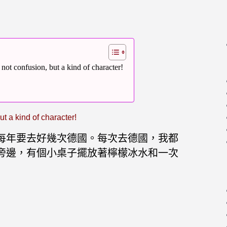
on, but a kind of character!
t a kind of character!
每年要去好幾次德國。每次去德國，我都
旁邊，有個小桌子擺放著檸檬冰水和一次