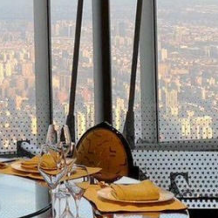
類
影評 | 電影感想
食記
台北美食
台中美食
宜蘭美食
苗栗美食
雲林美食
綠島美食
台南美食
高雄美食
馬祖美食
中式料理