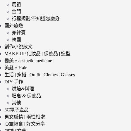
馬祖
金門
行程規劃/不知道怎麼分
國外旅遊
菲律賓
韓國
創作小說散文
MAKE UP 化妝品 | 保養品 | 造型
醫美。aesthetic medicine
美髮。Hair
生活 | 穿搭 | Outfit | Clothes | Glasses
DIY 手作
烘焙&料理
肥皂 & 保養品
其他
3C電子產品
男女感情 | 兩性相處
心靈糧食 | 好文分享
閱讀 | 文藝