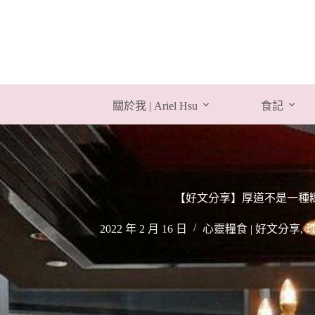
跳
至
主
要
內
容
關於我 | Ariel Hsu
食記
【好文分享】厚道不是一種
2022 年 2 月 16 日
心靈糧食 | 好文分享
,
理