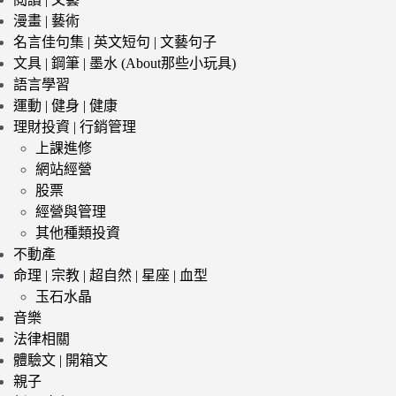
漫畫 | 藝術
名言佳句集 | 英文短句 | 文藝句子
文具 | 鋼筆 | 墨水 (About那些小玩具)
語言學習
運動 | 健身 | 健康
理財投資 | 行銷管理
上課進修
網站經營
股票
經營與管理
其他種類投資
不動產
命理 | 宗教 | 超自然 | 星座 | 血型
玉石水晶
音樂
法律相關
體驗文 | 開箱文
親子