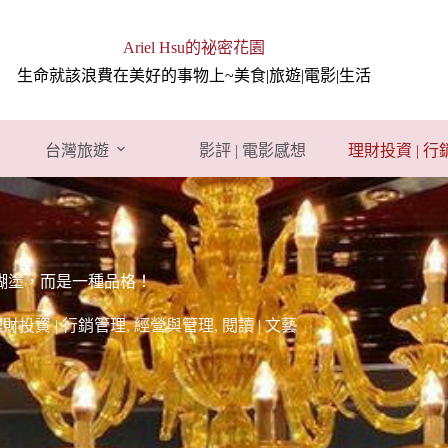
Ariel Hsu的祕密花園
生命就該浪費在美好的事物上~美食|旅遊|電影|生活
台灣旅遊
影評 | 電影感想
理財投資 | 
糊塗，而是一種品格！
財投資 | 行銷管理
,
經營與管理
,
閱讀 | 文藝