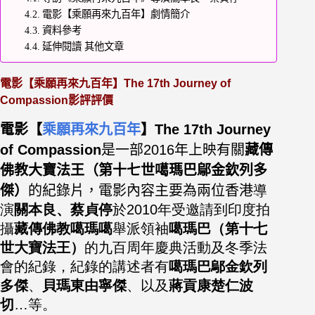
電影【乘願再來九百年】劇情簡介
資料參考
延伸閱讀 其他文章
電影【乘願再來九百年】The 17th Journey of
Compassion影評評價
電影【
乘願再來九百年
】The 17th Journey
of Compassion
是一部2016年上映有關
藏傳
佛教大寶法王（第十七世噶瑪巴鄔金欽列多
傑）
的紀錄片，電影
內容主要為兩位香港
導
演
關本良、蔡貞停
於2010年受邀請到印度拍
攝
藏傳佛教噶瑪噶
舉派領袖
噶瑪巴（第十七
世大寶法王）
的九百周年慶典活動及冬季法
會的紀錄，紀錄的講述者有
噶瑪巴鄔金欽列
多傑
、
貝瑪東由寧傑
、以及
蔣貢康楚仁波
切
…等
。