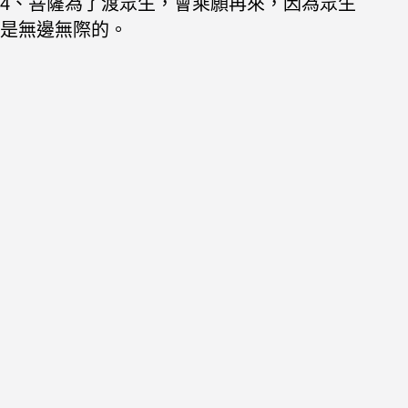
4、菩薩為了渡眾生，會乘願再來，因為眾生
是無邊無際的。