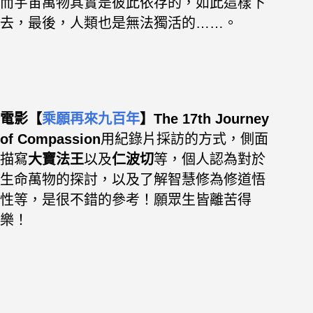
而宇宙萬物其實是彼此依存的，如此這樣下
去，
最後，人類也是無法獨活的……。
電影【
乘願再來九百年
】The 17th Journey
of Compassion
用紀錄片採訪的方式，側面
描寫
大寶法王
以及
仁波切
等，
個人認為對於
生命萬物的探討，
以及了解智慧修為修道悟
性等，是很不錯的參考
！
願眾生皆離苦得
樂！