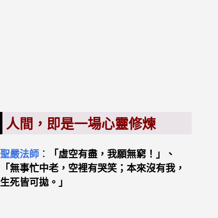
人間，即是一場心靈修煉
聖嚴法師
：
「虛空有盡，我願無窮！」、
「無事忙中老，空裡
有
哭笑；本來沒有
我
，
生死皆可拋。」