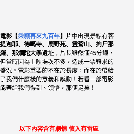
電影【
乘願再來九百年
】
片中出現景點有
菩
提迦耶、德噶寺、鹿野苑、靈鹫山、拘尸那
羅、那爛陀大學
遺址
，
片長雖然僅45分鐘，
但當時因為上映場次不多，造成一票難求的
盛況。
電影重要的不在於長度，而在於帶給
了我們什麼樣的意義和感動！若看一部電影
能帶給我們得到、
領悟，那便足矣！
以下內容含有劇情
慎入有雷區