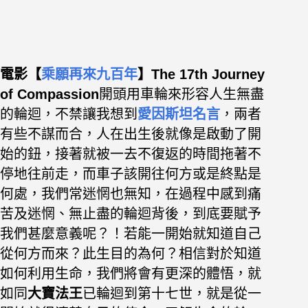
電影【
乘願再來九百年
】
The 17th Journey
of Compassion
開頭用車輪來形容人生無盡
的輪迴，不禁讓我想到
愛因斯坦名言
，兩者
有些不謀而合，人在出生後就像是啟動了開
始的鈕，
接著就被一去不復返的時間拖著不
停地往前走，
而車子該開往何方或是終點是
何處，我們常迷惘也無知，
在過程中感到痛
苦及迷惘、無止盡的輪迴背後，
到底要賦予
我們甚麼意義呢？！若能一開始就知道自己
從何方而來？此生目的為何？
相信對於知道
如何利用生命，我們將會有更深的體悟，就
如同
大寶法王
已輪迴到第十七世，
就是從一