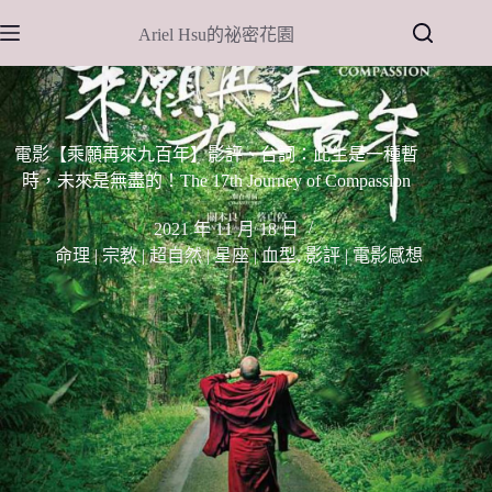
跳
Ariel Hsu的祕密花園
至
主
要
內
容
電影【乘願再來九百年】影評、台詞：此生是一種暫
時，未來是無盡的！The 17th Journey of Compassion
2021 年 11 月 18 日
命理 | 宗教 | 超自然 | 星座 | 血型
,
影評 | 電影感想