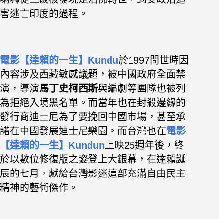
害逃亡印度的過程。
電影【達賴的一生】Kundu
於1997問世時因
內容涉及西藏敏感議題，被中國政府全面禁
演，導演
馬丁史柯西斯
與編劇等團隊也被列
為拒絕入境黑名單。
而當年也在封殺邊緣的
發行商迪士尼為了要挽回中國市場，甚至承
諾在中國發展迪士尼樂園。而台灣也在
電影
【達賴的一生】Kundun
上映25週年後，終
於以數位修復版之姿登上大銀幕，在達賴誕
辰的七月，獻給台灣影迷這部充滿自由民主
精神的藝術傑作。