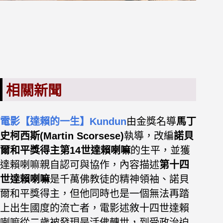
相關新聞
電影【達賴的一生】Kundun
由金獎名導
馬丁
史柯西斯(Martin Scorsese)
執導，改編
諾貝
爾和平獎得主第14世達賴喇嘛
的生平，並獲
達賴喇嘛親自認可與協作，內容描述
第十四
世達賴喇嘛
是千萬佛教徒的精神領袖、諾貝
爾和平獎得主，但他同時也是一個無法再踏
上出生國度的流亡者，電影述敘十四世達賴
喇嘛從二歲被發現是活佛轉世，到受政治迫