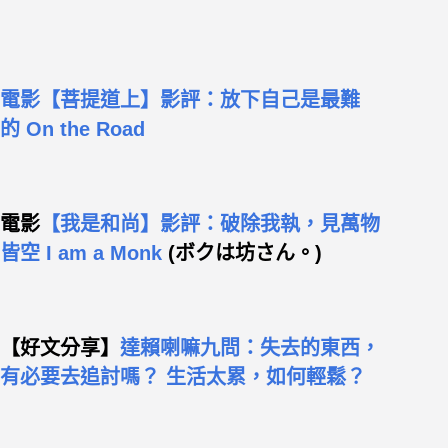
電影【菩提道上】影評：放下自己是最難
的 On the Road
電影
【我是和尚】影評：破除我執，見萬物
皆空 I am a Monk
(ボクは坊さん。)
【好文分享】
達賴喇嘛九問：失去的東西，
有必要去追討嗎？ 生活太累，如何輕鬆？