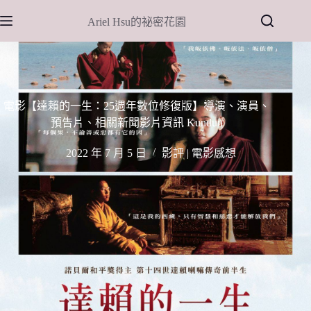
跳
Ariel Hsu的祕密花園
至
主
要
內
容
電影【達賴的一生：25週年數位修復版】導演、演員、
預告片、相關新聞影片資訊 Kundun
2022 年 7 月 5 日
影評 | 電影感想