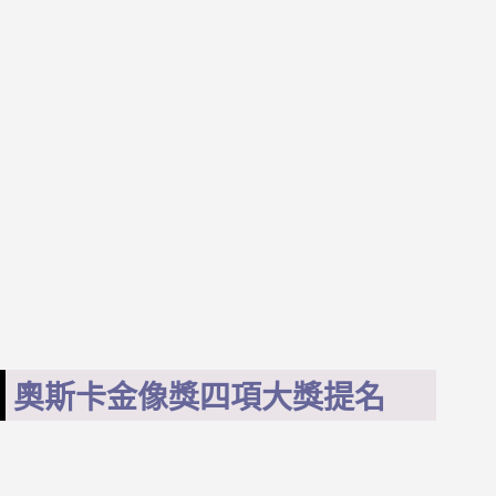
奧斯卡金像獎四項大獎提名