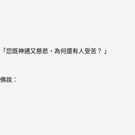
「您既神通又慈悲，為何還有人受苦？ 」
佛說：