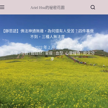
跳
Ariel Hsu的祕密花園
至
主
要
內
【靜思語】佛法神通無邊，為何還有人受苦？四件事做
容
不到，三種人無法度
2022 年 2 月 11 日
命理 | 宗教 | 超自然 | 星座 | 血型
,
心靈糧食 | 好文分
享