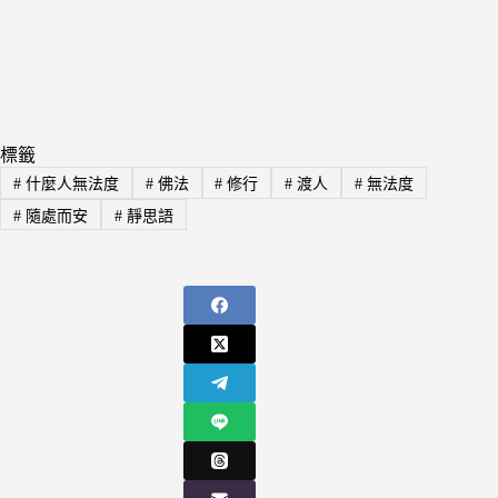
標籤
#
什麼人無法度
#
佛法
#
修行
#
渡人
#
無法度
#
隨處而安
#
靜思語