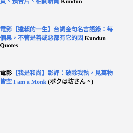
員、預告片、相關新聞
Kundun
電影【達賴的一生】台詞金句名言語錄：每
個果，不管是善或惡都有它的因
Kundun
Quotes
電影
【我是和尚】影評：破除我執，見萬物
皆空 I am a Monk
(ボクは坊さん。)