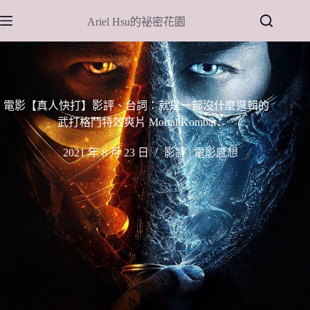
跳
Ariel Hsu的祕密花園
至
主
要
內
容
電影【真人快打】影評、台詞：就是一部沒什麼邏輯的
武打格鬥特效爽片 Mortal Kombat
2021 年 8 月 23 日
影評 | 電影感想