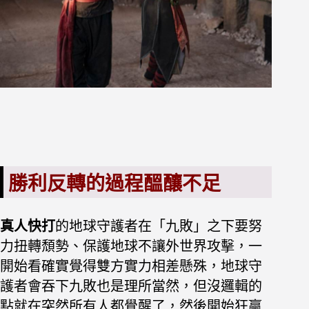
勝利反轉的過程醞釀不足
真人快打
的地球守護者在「九敗」之下要努
力扭轉頹勢、保護地球不讓外世界攻擊，一
開始看確實覺得雙方實力相差懸殊，地球守
護者會吞下九敗也是理所當然，但沒邏輯的
點就在突然所有人都覺醒了，然後開始狂贏