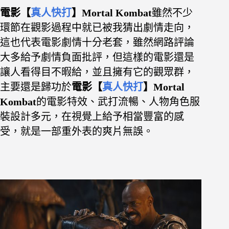
電影【
真人快打
】Mortal Kombat
雖然不少
環節在觀影過程中就已被我猜出劇情走向，
這也代表電影劇情十分老套，雖然網路評論
大多給予劇情負面批評，
但這樣的電影還是
讓人看得目不暇給，並且擁有它的觀眾群，
主要還是歸功於
電影【
真人快打
】Mortal
Kombat
的電影特效、武打流暢、人物角色服
裝設計多元，在視覺上給予相當豐富的感
受，就是一部重外表的爽片無誤。