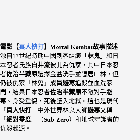
電影【
真人快打
】Mortal Kombat故事描述
源自17世紀時期中國刺客組織「
林鬼
」和日
本忍者氏族
白井流
彼此為仇家，其中日本忍
者
佐治半藏原
選擇金盆洗手並隱居山林，但
仍被仇家「林鬼」成員
避寒
追殺並血洗家
門，結果日本忍者
佐治半藏原
不敵對手避
寒、身受重傷，死後墮入地獄。這也是
現代
「
真人快打
」中外世界林鬼大師
避寒
又稱
「
絕對零度
」（
Sub-Zero
）和地球守護者的
仇怨起源。