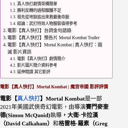
真人快打劇情架構簡單
勝利反轉的過程醞釀不足
祖先從地獄追出來救最後命脈
結論：武打特效人物服裝值得參考
電影【真人快打】台詞金句語錄
電影【真人快打】預告片 Mortal Kombat Trailer
電影【真人快打】Mortal Kombat | 真人快打：毀
滅 影片資訊
電影【真人快打】劇情簡介
影片圖片簡介資料參考
延伸閱讀 其它影評
電影【真人快打】Mortal Kombat | 魔宮帝國 影評評價
電影【
真人快打
】Mortal Kombat
是一部
2021年美國武俠奇幻電影，由導演
賽門麥奎
德(Simon McQuoid)
執導
，大衛·卡拉漢
（David Calkaham）
和
格雷格·羅素（Greg