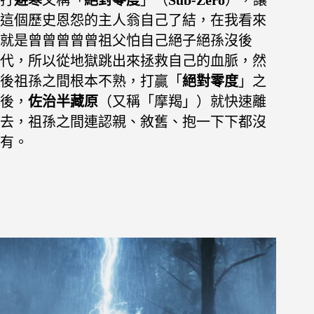
打
避寒
又稱「
絕對零度
」（
Sub-Zero
），讓
這個歷史恩怨的主人翁自己了結，在我看來
就是曾曾曾曾曾祖父怕自己絕子絕孫沒後
代，所以從地獄跳出來拯救自己的血脈，然
後祖孫之間根本不熟，打贏「
絕對零度
」之
後，
佐治半藏原
（又稱「摩羯」）就快速離
去，祖孫之間連認親、敘舊、抱一下下都沒
有。