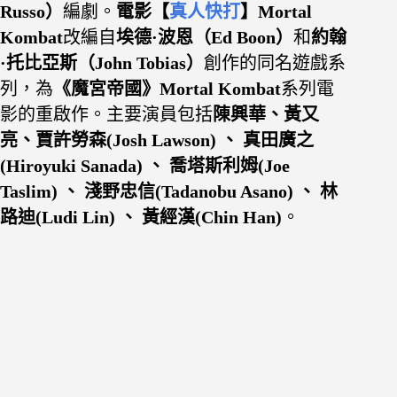
Russo）
編劇。
電影【
真人快打
】Mortal
Kombat
改編自
埃德·波恩（Ed Boon）
和
約翰
·托比亞斯（John Tobias）
創作的同名遊戲系
列，為
《魔宮帝國》Mortal Kombat
系列電
影的重啟作。主要演員包括
陳興華、黃又
亮、
賈許勞森(Josh Lawson) 、 真田廣之
(Hiroyuki Sanada) 、 喬塔斯利姆(Joe
Taslim) 、 淺野忠信(Tadanobu Asano) 、 林
路迪(Ludi Lin) 、 黃經漢(Chin Han)
。