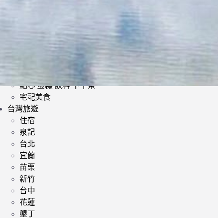
日式料理
韓式料理
歐美料理
小酌 | 餐酒館
其他異國料理
鍋類 | 火鍋 麻辣鍋 鴛鴦鍋
提供素食餐廳
點心 蛋糕 飲料 下午茶
宅配美食
台灣旅遊
住宿
泉記
台北
宜蘭
苗栗
新竹
台中
花蓮
墾丁