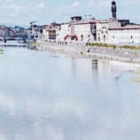
類
影評 | 電影感想
食記
台北美食
台中美食
宜蘭美食
苗栗美食
雲林美食
綠島美食
台南美食
高雄美食
馬祖美食
中式料理