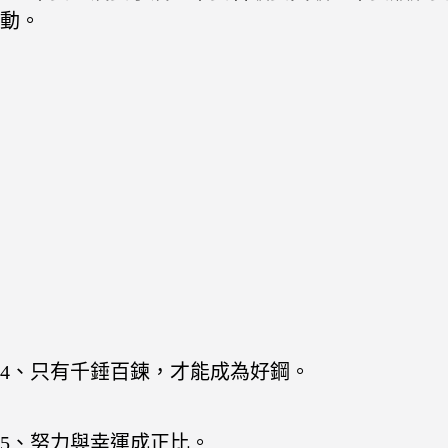
動。
4、只有千錘百鍊，才能成為好鋼。
5、努力與幸運成正比。