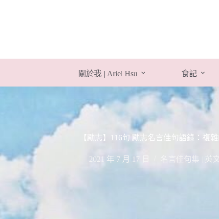
跳
至
主
要
內
容
關於我 | Ariel Hsu
食記
【勵志】116句 勵志名言佳句語錄：複
2021 年 7 月 17 日
名言佳句集 | 英