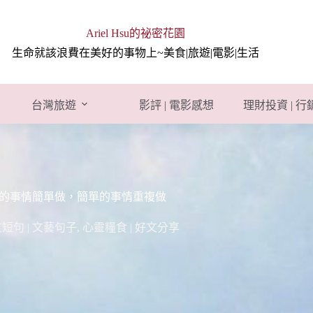
Ariel Hsu的祕密花園
生命就該浪費在美好的事物上~美食|旅遊|電影|生活
台灣旅遊
影評 | 電影感想
理財投資 | 
雜的事情簡單做，簡單的事情重複做
文短句 | 文藝句子
,
心靈糧食 | 好文分享