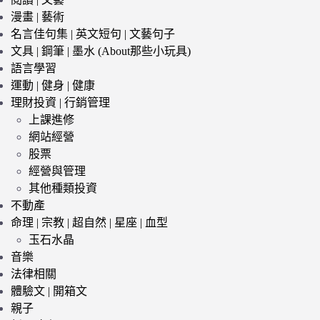
漫畫 | 藝術
名言佳句集 | 英文短句 | 文藝句子
文具 | 鋼筆 | 墨水 (About那些小玩具)
語言學習
運動 | 健身 | 健康
理財投資 | 行銷管理
上課進修
網站經營
股票
經營與管理
其他種類投資
不動產
命理 | 宗教 | 超自然 | 星座 | 血型
玉石水晶
音樂
法律相關
體驗文 | 開箱文
親子