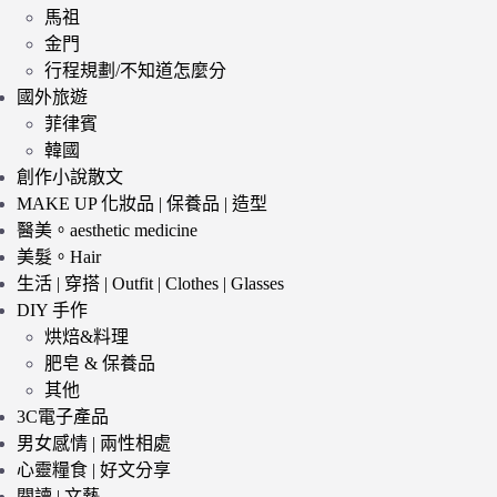
馬祖
金門
行程規劃/不知道怎麼分
國外旅遊
菲律賓
韓國
創作小說散文
MAKE UP 化妝品 | 保養品 | 造型
醫美。aesthetic medicine
美髮。Hair
生活 | 穿搭 | Outfit | Clothes | Glasses
DIY 手作
烘焙&料理
肥皂 & 保養品
其他
3C電子產品
男女感情 | 兩性相處
心靈糧食 | 好文分享
閱讀 | 文藝