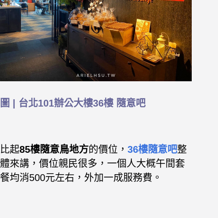
圖 | 台北101辦公大樓36樓 隨意吧
比起
85樓隨意鳥地方
的價位，
36樓隨意吧
整
體來講，價位親民很多，一個人大概午間套
餐均消500元左右，外加一成服務費。