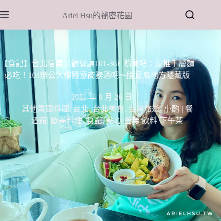
跳
Ariel Hsu的祕密花園
至
主
要
內
【食記】台北信義景觀餐廳101-36F 隨意吧：最推千層麵
容
必吃！101辦公大樓隨意商務酒吧～隨意鳥地方隱藏版
2021 年 9 月 26 日
其他異國料理
,
台北
,
台北美食
,
台灣旅遊
,
小酌 | 餐
酒館
,
歐美料理
,
食記
,
點心 蛋糕 飲料 下午茶