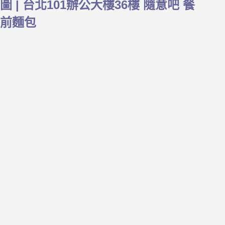
圖 | 台北101辦公大樓36樓 隨意吧 餐
前麵包