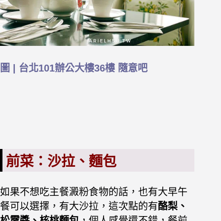
圖 | 台北101辦公大樓36樓 隨意吧
前菜：沙拉、麵包
如果不想吃主餐澱粉食物的話，也有大早午
餐可以選擇，有大沙拉，這次點的有
酪梨、
松露醬、核桃麵包
，個人感覺還不錯，餐前