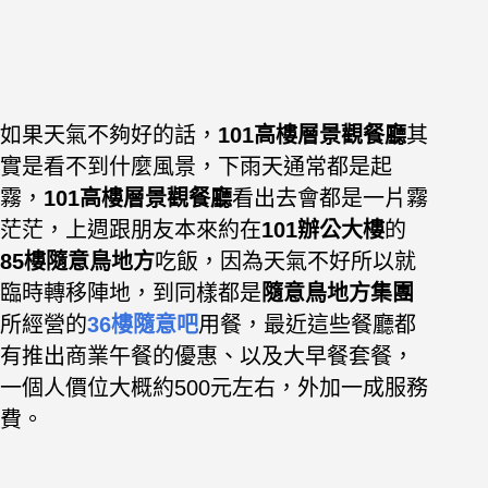
如果天氣不夠好的話，
101高樓層景觀餐廳
其
實是看不到什麼風景，下雨天通常都是起
霧，
101高樓層景觀餐廳
看出去會都是一片霧
茫茫，上週跟朋友本來約在
101辦公大樓
的
85樓隨意鳥地方
吃飯，因為天氣不好所以就
臨時轉移陣地，到同樣都是
隨意鳥地方集團
所經營的
36樓隨意吧
用餐，最近這些餐廳都
有推出商業午餐的優惠、以及大早餐套餐，
一個人價位大概約500元左右，外加一成服務
費。