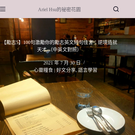
跳
Ariel Hsu的祕密花園
至
主
要
內
容
【勵志5】100句激勵你的勵志英文短句佳言：逆境造就
天才 （中英文對照）
2021 年 7 月 30 日
心靈糧食 | 好文分享
,
語言學習