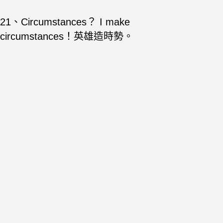
21、Circumstances？ I make
circumstances！英雄造時勢。