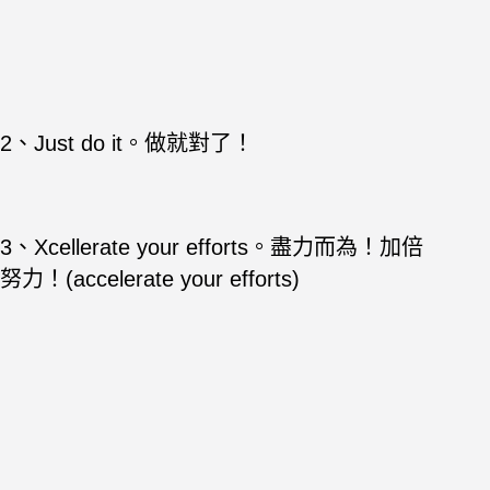
2、Just do it。做就對了！
3、Xcellerate your efforts。盡力而為！加倍
努力！(accelerate your efforts)