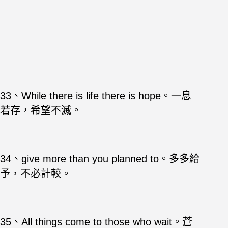
33、While there is life there is hope。一息
若存，希望不滅。
34、give more than you planned to。多多給
予，不必計較。
35、All things come to those who wait。蒼