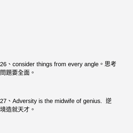
26、consider things from every angle。思考
問題要全面。
27、Adversity is the midwife of genius. 逆
境造就天才。