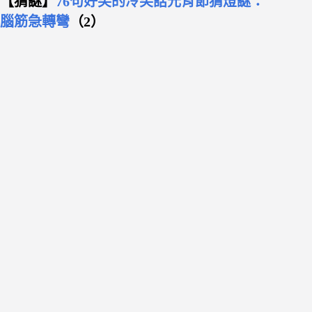
【猜謎】
76句好笑的冷笑話元宵節猜燈謎：
腦筋急轉彎
（2）