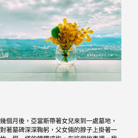
幾個月後，亞當斯帶著女兒來到一處墓地，
對著墓碑深深鞠躬，父女倆的脖子上掛著一