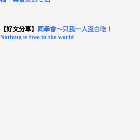
【好文分享】
同學會～只我一人沒白吃！
Nothing is free in the world