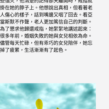
些惱火，他清楚的記得那天離開時，戒指就
掛在她的脖子上。
他想說出真相，但看著老
人傷心的樣子，話到嘴邊又咽了回去。
看亞
當斯默不作聲，老人更加篤信自己的判斷。
為了懇求他歸還戒指，她絮絮地講述起來：
很多年前，
婚姻失敗的她與女兒相依為命。
儘管每天忙碌，但有乖巧的女兒陪伴，她忘
掉了疲累，生活漸漸有了起色。