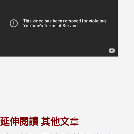
延伸閱讀 其他文
章