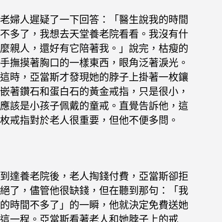
老婦人遲疑了一下回答：「醫生說我的時間
不多了，我想去天堂養老院看看。
我沒有什
麼親人，還好有它陪著我。」說完，枯瘦的
手撫摸著胸口的一樣東西，眼角泛著淚光。
這時，亞當斯才發現她的脖子上掛著一枚鑲
嵌著鑽石和蛋白石的黃金戒指，只是很小，
應該是小孩子佩戴的童戒。
直覺告訴他，這
枚戒指對於老人很重要，但他不便多問。
到達養老院後，老人掏錢付費，亞當斯卻拒
絕了，儘管他很缺錢，但在聽到那句：「我
的時間不多了」的一瞬，他就決定免費送她
這一程。
亞當斯看著老人和她脖子上的戒