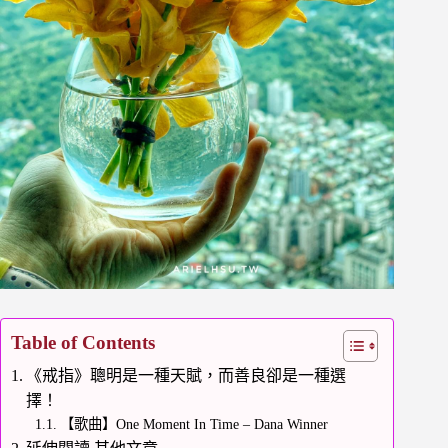
Table of Contents
《戒指》聰明是一種天賦，而善良卻是一種選
擇！
【歌曲】One Moment In Time – Dana Winner