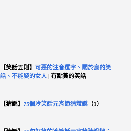
【笑話五則】
可惡的注音選字、關於鳥的笑
話、不能娶的女人
| 有點黃的笑話
【猜謎】
75個冷笑話元宵節猜燈謎
（1）