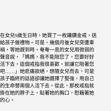
在女兒9歲生日時，她買了一枚鑲鑽金戒，送
給孩子做禮物。
可是，幾個月後女兒突遭車
禍，等她趕到時，奄奄一息的女兒用微弱的
聲音說，「媽媽，我不能陪您了，您要好好
活下去，這個戒指我很喜歡，就讓它陪著您
吧……」
她悲痛欲絕，想隨女兒而去，可是
孩子臨終的話語卻讓她選擇了堅強，用自己
的生命替兩個人活下去。
從此，那枚戒指就
掛在她的脖子上，貼著她的胸口，慰藉著她
的心。