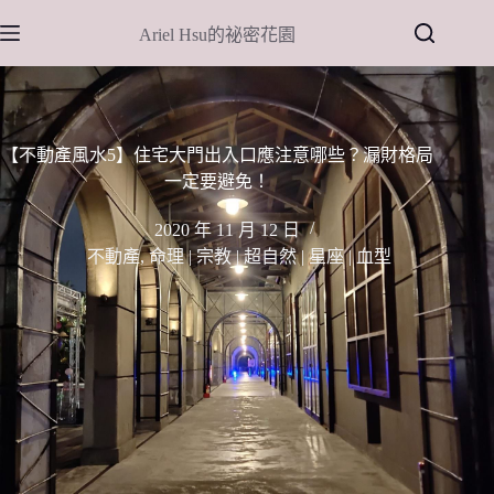
跳
Ariel Hsu的祕密花園
至
主
要
內
容
【不動產風水5】住宅大門出入口應注意哪些？漏財格局
一定要避免！
2020 年 11 月 12 日
不動產
,
命理 | 宗教 | 超自然 | 星座 | 血型