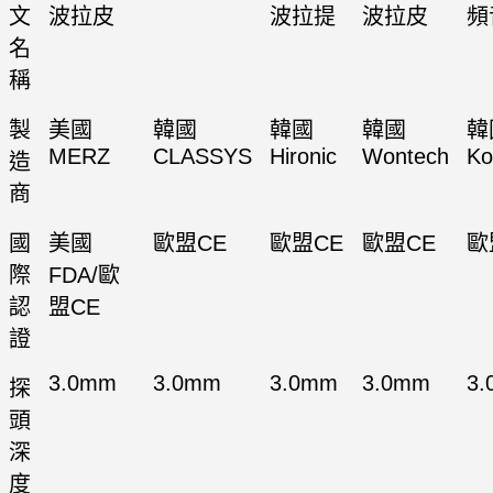
文
波拉皮
波拉提
波拉皮
頻
名
稱
製
美國
韓國
韓國
韓國
韓
MERZ
CLASSYS
Hironic
Wontech
Ko
造
商
國
美國
歐盟CE
歐盟CE
歐盟CE
歐
際
FDA/歐
認
盟CE
證
3.0mm
3.0mm
3.0mm
3.0mm
3
探
頭
深
度