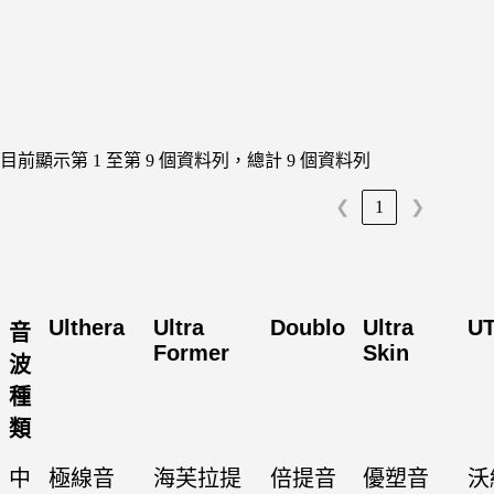
目前顯示第 1 至第 9 個資料列，總計 9 個資料列
1
❮
❯
Ulthera
Ultra
Doublo
Ultra
U
音
Former
Skin
波
種
類
中
極線音
海芙拉提
倍提音
優塑音
沃