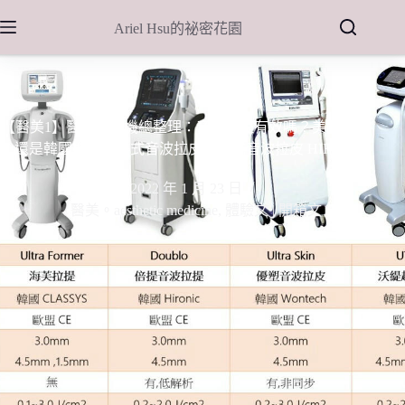
跳
Ariel Hsu的祕密花園
至
主
要
內
容
【醫美1】醫美音波機總整理：音波拉提有效嗎？美國機
還是韓國機好？美式音波拉皮、韓式音波拉皮 HIFU
2022 年 1 月 23 日
醫美。aesthetic medicine
,
體驗文 | 開箱文