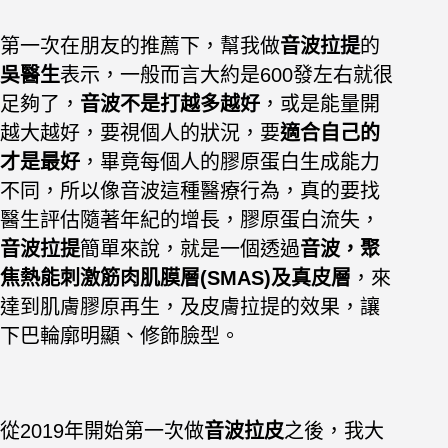
第一次在朋友的推薦下，幫我做
音波拉提
的
吳
醫生
表示，一般而言大約是600發左右就很
足夠了，
音波不是打越多越好
，或是能量開
越大越好，要視個人的狀況，要
適合自己的
才是最好
，畢竟每個人的膠原蛋白生成能力
不同，所以像音波這種醫療行為，真的要找
醫生評估
隨著年紀的增長，膠原蛋白流失，
音波拉提
簡單來說，就是一個透過
音波，聚
焦熱能刺激筋肉肌膜層(SMAS)及真皮層
，來
達到肌膚膠原再生，及皮膚拉提的效果，讓
下巴輪廓明顯、修飾臉型。
從2019年開始第一次做
音波拉皮
之後，我大