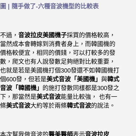
圖 | 隨手做了-六種音波機型的比較表
不過，
音波拉皮美國機子
採買的價格較高，
當然成本會轉嫁到消費者身上，而韓國機的
價格較便宜，相同的價錢，可以打較多的發
數，爬文也有人說發數足夠絕對比較重要，
也就是若是美國機打個300發還不如韓國機打
個600發，但若是
美式音波「美國機」
與
韓式
音波「韓國機」
的施打發數同樣都是300發之
下，那當然是
美式音波
能量比較強， 也有一
條
美式音波
大約等於兩條
韓式音波
的說法。
本次幫我做音波的
醫美醫師
表示
音波拉皮