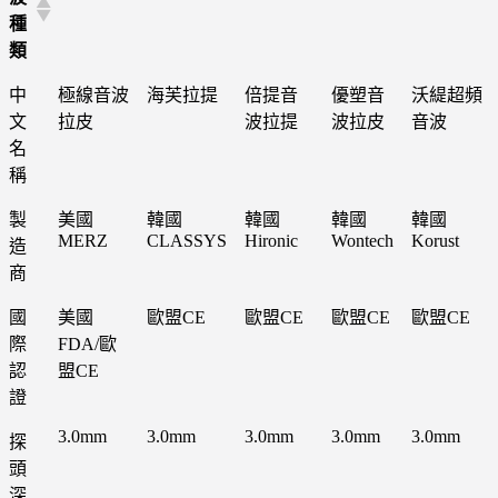
種
類
中
極線音波
海芙拉提
倍提音
優塑音
沃緹超頻
文
拉皮
波拉提
波拉皮
音波
名
稱
製
美國
韓國
韓國
韓國
韓國
MERZ
CLASSYS
Hironic
Wontech
Korust
造
商
國
美國
歐盟CE
歐盟CE
歐盟CE
歐盟CE
際
FDA/歐
認
盟CE
證
3.0mm
3.0mm
3.0mm
3.0mm
3.0mm
探
頭
深