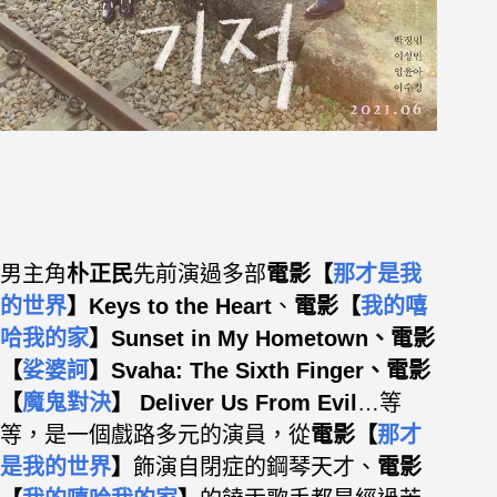
男主角
朴正民
先前演過多部
電影【
那才是我
的世界
】Keys to the Heart
、
電影【
我的嘻
哈我的家
】Sunset in My Hometown、
電影
【
娑婆訶
】Svaha: The Sixth Finger、
電影
【
魔鬼對決
】 Deliver Us From Evil
…等
等，是一個戲路多元的演員，從
電影【
那才
是我的世界
】
飾演自閉症的鋼琴天才、
電影