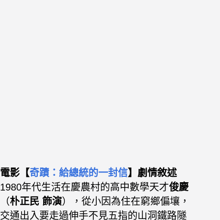
電影【
奇蹟：給總統的一封信
】劇情
敘述
1980年代生活在慶農村的高中數學天才
俊慶
（
朴正民 飾演
），從小因為住在窮鄉偏壤，
交通出入要走過伸手不見五指的山洞鐵路隧