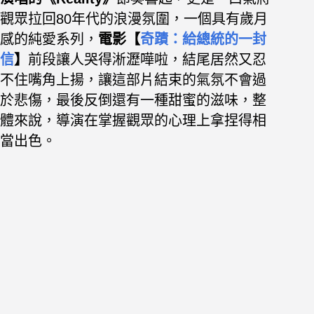
觀眾拉回80年代的浪漫氛圍，一個具有歲月
感的純愛系列，
電影【
奇蹟：給總統的一封
信
】
前段讓人哭得淅瀝嘩啦，結尾居然又忍
不住嘴角上揚，讓這部片結束的氣氛不會過
於悲傷，最後反倒還有一種甜蜜的滋味，
整
體來說，導演在掌握觀眾的心理上拿捏得相
當出色
。