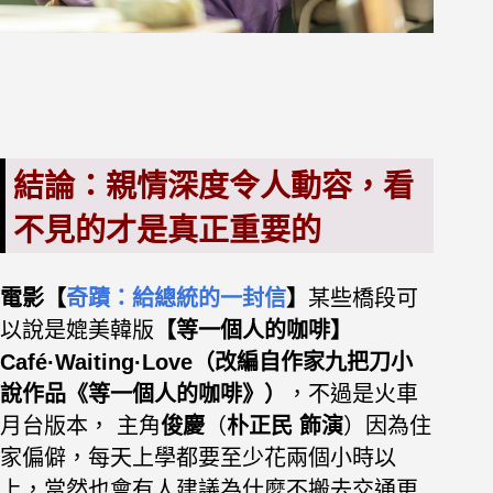
結論：親情深度令人動容，看
不見的才是真正重要的
電影【
奇蹟：給總統的一封信
】
某些橋段
可
以說是媲美韓版
【等一個人的咖啡】
Café·Waiting·Love（改編自作家九把刀小
說作品《等一個人的咖啡》）
，不過是火車
月台版本， 主角
俊慶
（
朴正民 飾演
）
因為住
家偏僻，每天上學都要至少花兩個小時以
上，當然也會有人建議為什麼不搬去
交通更