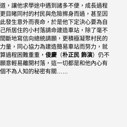
道，讓他求學途中遇到諸多不便，成長過程
更
目睹同村的村民與危險擦身而過
，甚至因
此發生意外而喪命，於是他下定決心要為自
己所居住的小
村落請命建造車站，除了毫不
間斷地寫信向總統請願，更積極凝聚村民的
力量，同心協力為建造簡易車站而努力，就
算過程困難重重，
俊慶
（
朴正民 飾演
）仍
不
願意輕易離開村落，這一切都是和他內心有
個不為人知的秘密有關……