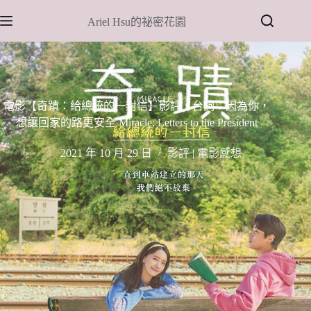
跳
Ariel Hsu的祕密花園
至
主
要
內
容
電影【奇蹟：給總統的一封信】影評、台詞：因為你，
想讓回家的路更安全 Miracle: Letters to the President
2021 年 10 月 29 日
影評 | 電影感想