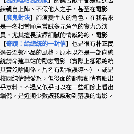
【
我的嘻哈我的家
】
的饒舌歌手都是經過苦
練親自上陣、不假他人之手，甚至在
電影
【
魔鬼對決
】飾演變性人的角色，在我看來
是一名相當願意嘗試多元角色的實力派演
員，尤其擅長演繹細膩的情感路線，
電影
【
奇蹟：給總統的一封信
】
也是很有
朴正民
過去溫馨小品的風格，原本以為是一部向總
統請命
建車站的勵志電影（實際上卻跟總統
其實沒啥關係，片名有點被誤導～），或是
校園純情戀愛系，但後面的翻轉劇情有點出
乎意料，不過又似乎可以在一些細節上看出
端倪，是近期少數讓我感動到落淚的電影
。