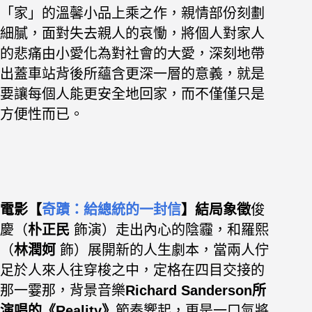
「家」的溫馨小品上乘之作，親情部份刻劃
細膩，面對失去親人的哀慟，將個人對家人
的悲痛由小愛化為對社會的大愛，
深刻地帶
出蓋車站背後所蘊含更深一層的意義，就是
要讓每個人能更安全地回家，而不僅僅只是
方便性而已。
電影【
奇蹟：給總統的一封信
】結
局象徵
俊
慶（
朴正民
飾演）走出內心的陰霾，和羅熙
（
林潤妸
飾）展開新的人生劇本，當兩人佇
足於人來人往穿梭之中，定格在四目交接的
那一霎那，背景音樂
Richard Sanderson所
演唱的
《Reality》
節奏響起，更是一口氣將