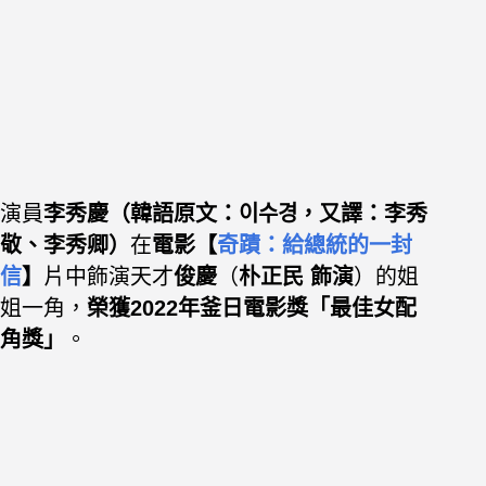
演員
李秀慶（韓語原文：이수경，又譯：李秀
敬、李秀卿）
在
電影【
奇蹟：給總統的一封
信
】
片中飾演天才
俊慶
（
朴正民 飾演
）的
姐
姐一角，
榮獲2022年釜日電影獎「最佳女配
角獎」
。