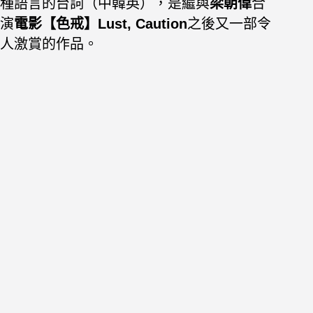
種語言的台詞（中韓英），是繼與
梁朝偉
合
演
電影【色戒】Lust, Caution
之後又一部令
人激賞的作品。