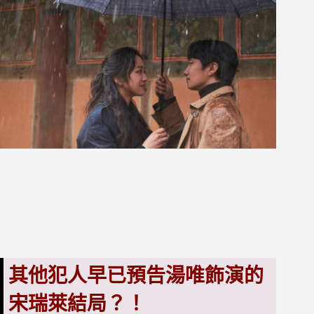
其他犯人
早已預
告湯唯飾演的
宋瑞萊結局
？！