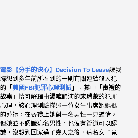
電影【分手的決心】Decision To Leave
讓我
聯想到多年前所看到的一則有關連續殺人犯
的
「
美國FBI犯罪心理測試
」
，其中
「喪禮的
故事
」
恰可解釋由
湯唯
飾演的
宋瑞萊
的犯罪
心理，
該心理測驗描述一位
女生出席她媽媽
的葬禮，在喪禮上她對一名
男性一見鍾情，
但她並不認識這名男性，也沒有管道可以認
識，沒想到回家過了幾天之後，這名女子竟