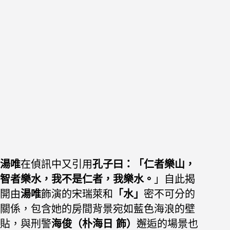
湯唯
在偵訊中又引用
孔子曰：「仁者樂山，
智者樂水，我不是仁者，我樂水。
」
自此揭
開由
湯唯
飾演的宋瑞萊和
「水」
密不可分的
關係，包含她的房間背景宛如藍色海浪的壁
貼，
與刑警
海俊（朴海日 飾）
邂逅的場景也