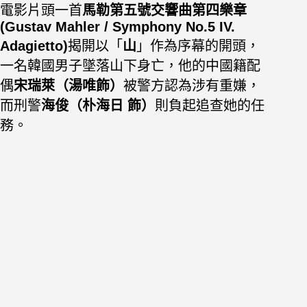
電影片頭一首
馬勒第五號交響曲第四樂章
(Gustav Mahler / Symphony No.5 IV.
Adagietto)
揭開以「
山
」作為序幕的開頭，
一名韓國男子墜落山下身亡，他的中國籍配
偶
宋瑞萊（湯唯飾）
被警方認為涉有重嫌，
而刑警
海俊（朴海日 飾）
則負起追查她的任
務。