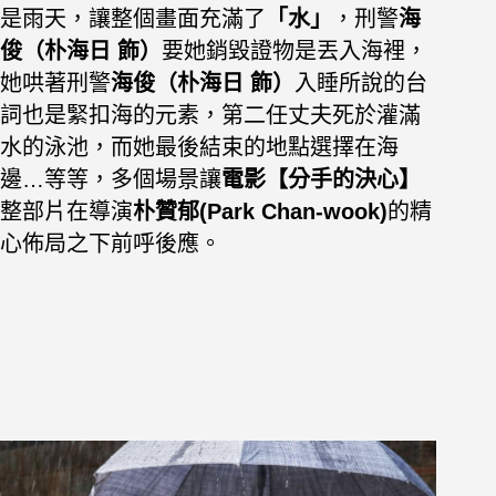
是雨天，讓整個畫面充滿了
「水」
，刑警
海
俊（朴海日 飾）
要她銷毀證物是丟入海裡，
她哄著刑警
海俊（朴海日 飾）
入睡所說的台
詞也是緊扣海的元素，
第二任丈夫死於灌滿
水的泳池，而她最後結束的地點選擇在海
邊…等等，多個場景讓
電影【分手的決心】
整部片在導演
朴贊郁(Park Chan-wook)
的精
心佈局之下前呼後應。