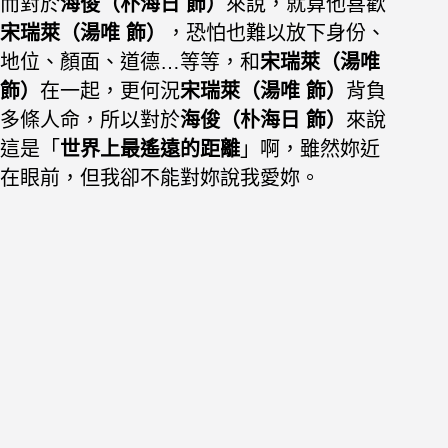
而對於
海俊（朴海日 飾）
來說，就算他喜歡
宋瑞萊（湯唯 飾）
，恐怕也難以放下身份、
地位、顏面、道德…等等，和
宋瑞萊（湯唯
飾）
在一起，更何況
宋瑞萊（湯唯 飾）
背負
多條人命，所以對於
海俊（朴海日 飾）
來說
這是
「
世界上最遙遠的距離
」
啊，雖然妳近
在眼前，但我卻不能對妳說我愛妳。