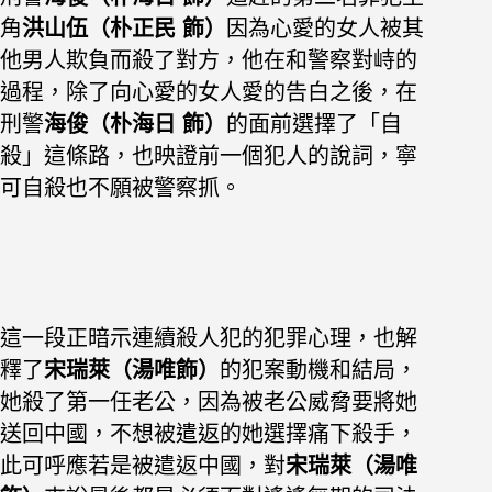
角
洪山伍
（朴正民 飾）
因為心愛的女人被其
他男人欺負而殺了對方，他在和警察對峙的
過程，除了向心愛的女人愛的告白之後，在
刑警
海俊（朴海日 飾）
的面前選擇了「自
殺」這條路，也映證前一個犯人的說詞，寧
可自殺也不願被警察抓。
這一段正暗示連續殺人犯的犯罪心理，也解
釋了
宋瑞萊（湯唯飾）
的犯案動機和結局，
她殺了第一任老公，因為被老公威脅要將她
送回中國，不想被遣返的她選擇痛下殺手，
此可呼應若是被遣返中國，對
宋瑞萊（湯唯