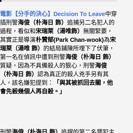
電影【分手的決心】Decision To Leave
中穿
插刑警
海俊（朴海日 飾）
追捕另二名犯人的
過程，
看似和
宋瑞萊（湯唯飾）
無關緊要，
其實正是導演
朴贊郁(Park Chan-wook)
為
宋
瑞萊（湯唯 飾）
的結局鋪陳所埋下了伏筆，
第一名在偵訊中遭到刑警
海俊（朴海日 飾）
質疑，因為不具備殺人的狠心，刑警
海俊
（朴海日 飾）
認為真正的殺人兇手另有其
人，該名嫌犯提到：
「與其被抓回去關，他
會先殺幾個人再自殺。
」
刑警
海俊（朴海日 飾）
追趕的第二名罪犯主