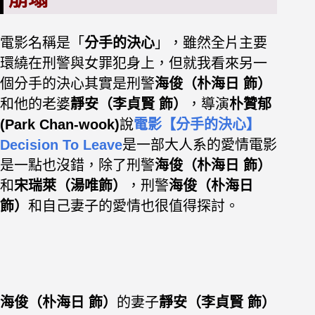
電影名稱是「
分手的決心
」，雖然全片主要
環繞在刑警與女罪犯身上，但就我看來另一
個分手的決心其實是刑警
海俊（朴海日 飾）
和他的老婆
靜安（李貞賢 飾）
，
導演
朴贊郁
(Park Chan-wook)
說
電影【分手的決心】
Decision To Leave
是一部大人系的愛情電影
是一點也沒錯，除了刑警
海俊（朴海日 飾）
和
宋瑞萊（湯唯飾）
，刑警
海俊（朴海日
飾）
和自己妻子的愛情也很值得探討。
海俊（朴海日 飾）
的妻子
靜安（李貞賢 飾）