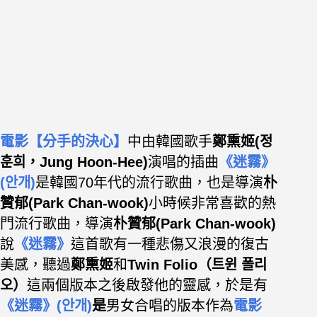
電影【分手的決心】
中由韓國歌手
鄭熏姬(정
훈희，Jung Hoon-Hee)
演唱的插曲
《迷霧》
(
안개)
是韓國70年代的流行歌曲，也是導演
朴
贊郁(Park Chan-wook)
小時候非常喜歡的熱
門流行歌曲，導演
朴贊郁(Park Chan-wook)
說
《迷霧》
這首歌有一種悲傷又浪漫的復古
美感，聽過
鄭熏姬
和
Twin Folio
（트윈 폴리
오）
這兩個版本之後啟發他的靈感，於是有
《迷霧》
(안개)
是
男女合唱的版本作為
電影