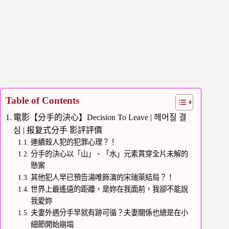
Table of Contents
電影【分手的決心】Decision To Leave | 헤어질 결
심 | 报复式分手 影評評價
連續殺人犯的犯罪心理？！
分手的決心以「山」、「水」元素貫穿全片未解的
懸案
其他犯人早已預告湯唯飾演的宋瑞萊結局？！
世界上最遙遠的距離，是妳在我面前，我卻不能說
我愛妳
夫妻外遇分手早就有跡可循？夫妻關係也總是在小
細節開始崩塌