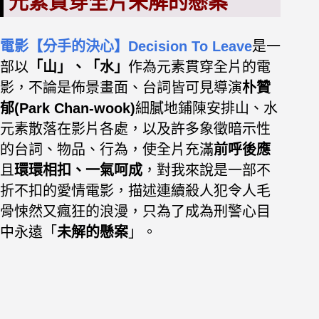
元素貫穿全片未解的懸案
電影【分手的決心】Decision To Leave
是一
部以
「山」、「水」
作為元素貫穿全片的電
影，不論是佈景畫面、台詞皆可見導演
朴贊
郁(Park Chan-wook)
細膩地鋪陳安排山、水
元素散落在影片各處，以及許多象徵暗示性
的台詞、物品、行為，使全片充滿
前呼後應
且
環環相扣、一氣呵成
，對我來說是一部不
折不扣的愛情電影，描述連續殺人犯令人毛
骨悚然又瘋狂的浪漫，只為了成為刑警心目
中永遠「
未解的懸案
」。