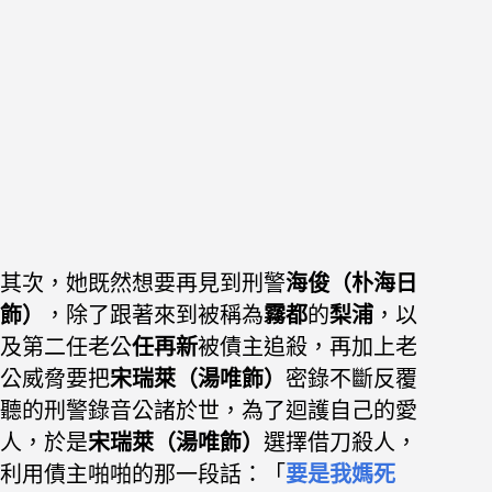
其次，她既然想要再見到刑警
海俊（朴海日
飾）
，除了跟著來到被稱為
霧都
的
梨浦
，以
及第二任老公
任再新
被債主追殺，再加上老
公威脅要把
宋瑞萊（湯唯飾）
密錄不斷反覆
聽的刑警錄音公諸於世，為了迴護自己的愛
人，於是
宋瑞萊（湯唯飾）
選擇借刀殺人，
利用債主啪啪的那一段話：「
要是我媽死