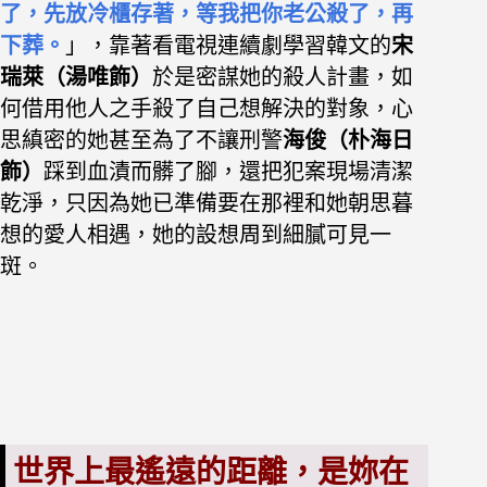
了，先放冷櫃存著，等我把你老公殺了，再
下葬。
」，
靠著看電視連續劇學習韓文的
宋
瑞萊（湯唯飾）
於是密謀她的殺人計畫，如
何借用他人之手殺了自己想解決的對象，心
思縝密的她甚至為了不讓刑警
海俊（朴海日
飾）
踩到血漬而髒了腳，還把犯案現場清潔
乾淨，只因為她已準備要在那裡和她朝思暮
想的愛人相遇，她的設想周到細膩可見一
斑。
世界上最遙遠的距離，是妳在