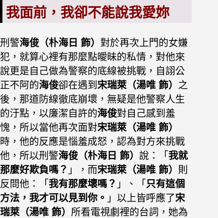
我面前，我卻不能說我愛妳
刑警
海俊（朴海日 飾）
對於再次上門的女嫌
犯，就算心裡有那麼點曖昧的私情，對他來
說更是自己做為警察的底線被挑戰，自詡公
正不阿的
海俊
卻在遇到
宋瑞萊（湯唯 飾）
之
後，那道防線徹底崩壞，無疑是他警察人生
的汙點，以廉潔自許的
海俊
對自己感到羞
愧，所以當他再次面對
宋瑞萊（湯唯 飾）
時，他的反應是惱羞成怒，認為對方來挑戰
他，所以刑警
海俊（朴海日 飾）
說：「
我就
那麼好欺負嗎？
」，而
宋瑞萊（湯唯 飾）
則
反問他：「
我有那麼壞嗎？
」、「
只有這個
方法，我才可以見到你。
」以上皆呼應了
宋
瑞萊（湯唯 飾）
所看電視劇裡的台詞，她為