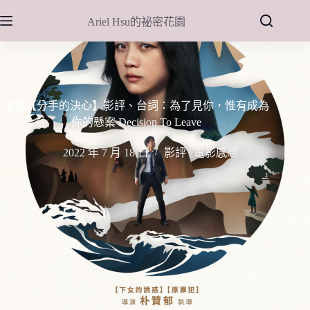
跳
Ariel Hsu的祕密花園
至
主
要
內
容
電影【分手的決心】影評、台詞：為了見你，惟有成為
你的懸案 Decision To Leave
2022 年 7 月 18 日
影評 | 電影感想