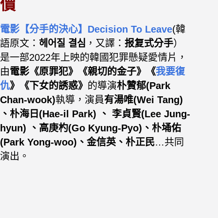
價
電影【分手的決心】Decision To Leave
(
韓
語原文：
헤어질 결심
，又譯：
报复式分手
）
是一部2022年上映的韓國犯罪懸疑愛情片，
由
電影《原罪犯》《親切的金子》《
我要復
仇
》《下女的誘惑》
的導演
朴贊郁(Park
Chan-wook)
執導，演員
有湯唯(Wei Tang)
、朴海日(Hae-il Park) 、 李貞賢(Lee Jung-
hyun) 、高庚杓(Go Kyung-Pyo)、朴埇佑
(Park Yong-woo)、
金信英、朴正民
…共同
演出。