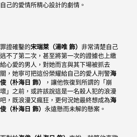
自己的愛情所精心設計的劇情。
罪證確鑿的
宋瑞萊（湯唯 飾）
非常清楚自己
逃不了第二次，甚至將第一次的證據也上繳
給心愛的男人，對她而言與其下場被抓去
關，她寧可把這份榮耀給自己的愛人刑警
海
俊（朴海日 飾）
，讓他恢復到所謂的「崩
壞」之前，或許該說這是一名殺人犯的浪漫
吧，既浪漫又瘋狂，更何況她最終想成為
海
俊（朴海日 飾）
永遠懸而未解的懸案。