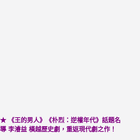
★ 《王的男人》《朴烈：逆權年代》話題名
導 李濬益 橫越歷史劇，重返現代劇之作！