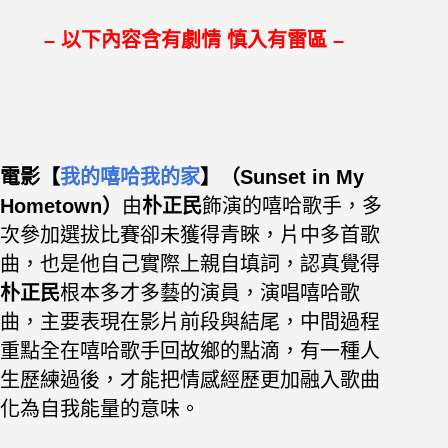
– 以下內容含有劇情 慎入有雷區 –
電影【
我的嘻哈我的家
】（Sunset in My
Hometown）
由
朴正民
飾演的嘻哈歌手，
多
次參加選拔比賽卻未獲得青睞，片中多首歌
曲，也是他自己實際上親自填詞，
認真覺得
朴正民
根本多才多藝的演員，演唱嘻哈歌
曲，主要表現在影片前段與結尾，中間過程
重點全在嘻哈歌手回故鄉的點滴，有一種人
生歷練過後，才能把情感經歷更加融入歌曲
化為自我能量的意味。