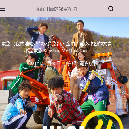
跳
Ariel Hsu的祕密花園
至
主
要
內
容
電影【我的嘻哈我的家】影評、金句：節奏拖沓的文青
小品電影 Sunset in My Hometown
2021 年 4 月 8 日
影評 | 電影感想