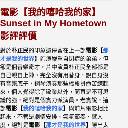
電影【我的嘻哈我的家】
Sunset in My Hometown
影評評價
對於
朴正民
的印象還停留在上一部
電影
【
那
才是我的世界
】
飾演嚴重自閉症的弟弟，
但
卻是個音樂奇才，片中演員朴正民全部都是
自己親自上陣，
完全沒有用替身，說自身沒
有音樂底子，鋼琴演奏那些橋段拼命苦練起
來，
個人覺得除了敬業以外，簡直是不可思
議的強，絕對是個實力派演員。
老實說，這
部
電影【
我的嘻哈我的家
】
與前片電影相比
起來，
不管是劇情安排、氣氛節奏、感人
度，絕對是
電影【
那才是我的世界
】
勝出太