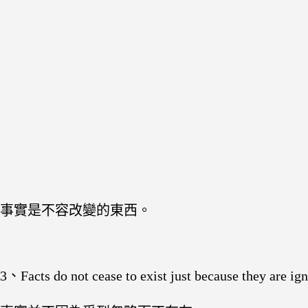
事實是不容改變的東西。
3、Facts do not cease to exist just because they are ig