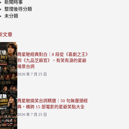
新聞時事
整理後待分類
未分類
新文章
周星馳經典對白｜8 段從《喜劇之王》
到《九品芝麻官》，有笑有淚的星爺
場景台詞
2026 年 7 月 25 日
周星馳搞笑台詞精選｜50 句無厘頭經
典，橫跨 15 部電影的星爺笑點大全
2026 年 7 月 25 日