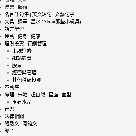
漫畫 | 藝術
名言佳句集 | 英文短句 | 文藝句子
文具 | 鋼筆 | 墨水 (About那些小玩具)
語言學習
運動 | 健身 | 健康
理財投資 | 行銷管理
上課進修
網站經營
股票
經營與管理
其他種類投資
不動產
命理 | 宗教 | 超自然 | 星座 | 血型
玉石水晶
音樂
法律相關
體驗文 | 開箱文
親子