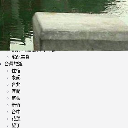
日式料理
韓式料理
歐美料理
小酌 | 餐酒館
其他異國料理
鍋類 | 火鍋 麻辣鍋 鴛鴦鍋
提供素食餐廳
點心 蛋糕 飲料 下午茶
宅配美食
台灣旅遊
住宿
泉記
台北
宜蘭
苗栗
新竹
台中
花蓮
墾丁