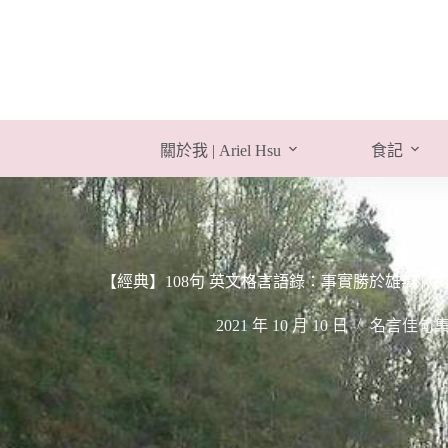
跳
至
主
要
內
容
關於我 | Ariel Hsu
食記
【經典】108句 英文格言語錄：事實勝於雄辯 | 中英文
2021 年 10 月 10 日
名言佳句集 