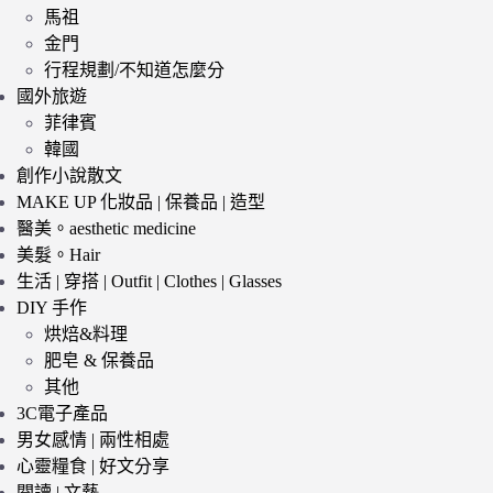
馬祖
金門
行程規劃/不知道怎麼分
國外旅遊
菲律賓
韓國
創作小說散文
MAKE UP 化妝品 | 保養品 | 造型
醫美。aesthetic medicine
美髮。Hair
生活 | 穿搭 | Outfit | Clothes | Glasses
DIY 手作
烘焙&料理
肥皂 & 保養品
其他
3C電子產品
男女感情 | 兩性相處
心靈糧食 | 好文分享
閱讀 | 文藝