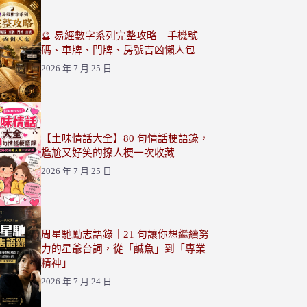
🔮 易經數字系列完整攻略｜手機號
碼、車牌、門牌、房號吉凶懶人包
2026 年 7 月 25 日
【土味情話大全】80 句情話梗語錄，
尷尬又好笑的撩人梗一次收藏
2026 年 7 月 25 日
周星馳勵志語錄｜21 句讓你想繼續努
力的星爺台詞，從「鹹魚」到「專業
精神」
2026 年 7 月 24 日