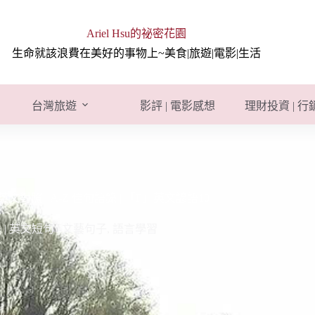
Ariel Hsu的祕密花園
生命就該浪費在美好的事物上~美食|旅遊|電影|生活
台灣旅遊
影評 | 電影感想
理財投資 | 
對照 | A-Z 佳句語錄 | 「F」英文諺語10
| 英文短句 | 文藝句子
,
語言學習