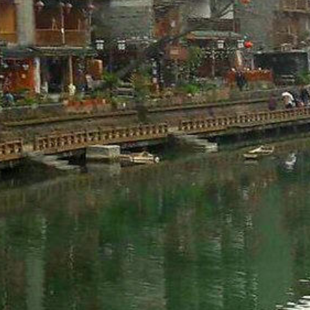
類
影評 | 電影感想
食記
台北美食
台中美食
宜蘭美食
苗栗美食
雲林美食
綠島美食
台南美食
高雄美食
馬祖美食
中式料理