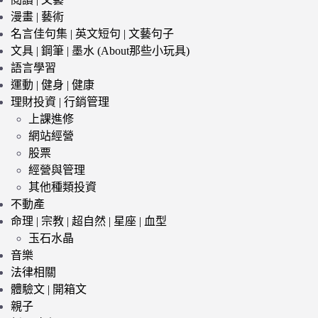
漫畫 | 藝術
名言佳句集 | 英文短句 | 文藝句子
文具 | 鋼筆 | 墨水 (About那些小玩具)
語言學習
運動 | 健身 | 健康
理財投資 | 行銷管理
上課進修
網站經營
股票
經營與管理
其他種類投資
不動產
命理 | 宗教 | 超自然 | 星座 | 血型
玉石水晶
音樂
法律相關
體驗文 | 開箱文
親子