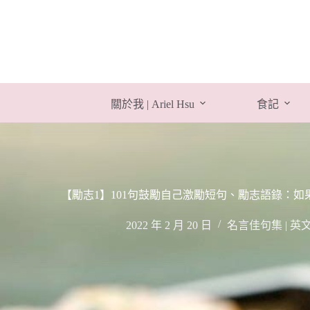
跳
至
主
要
內
容
關於我 | Ariel Hsu
食記
【勵志1】101句鼓勵自己激勵短句、勵志語錄：
2022 年 2 月 20 日
名言佳句集 | 英