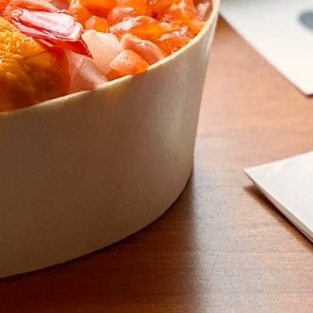
類
影評 | 電影感想
食記
台北美食
台中美食
宜蘭美食
苗栗美食
雲林美食
綠島美食
台南美食
高雄美食
馬祖美食
中式料理