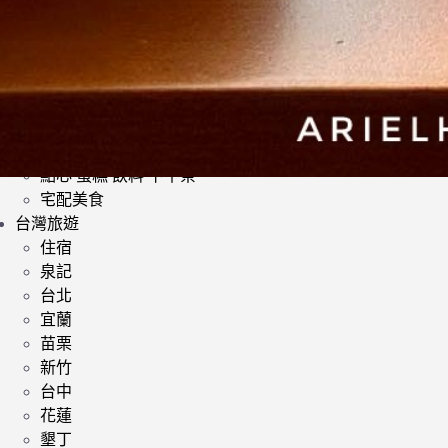
日式料理
韓式料理
歐美料理
小酌 | 餐酒館
其他異國料理
鍋類 | 火鍋 麻辣鍋 鴛鴦鍋
提供素食餐廳
點心 蛋糕 飲料 下午茶
宅配美食
台灣旅遊
住宿
泉記
台北
宜蘭
苗栗
新竹
台中
花蓮
墾丁