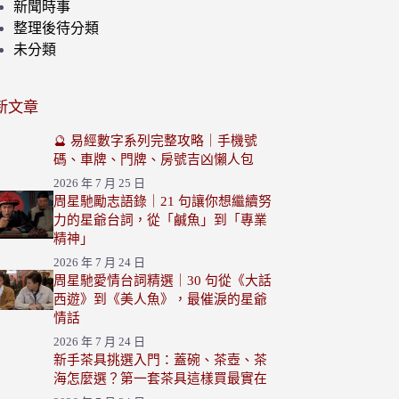
新聞時事
整理後待分類
未分類
新文章
🔮 易經數字系列完整攻略｜手機號
碼、車牌、門牌、房號吉凶懶人包
2026 年 7 月 25 日
周星馳勵志語錄｜21 句讓你想繼續努
力的星爺台詞，從「鹹魚」到「專業
精神」
2026 年 7 月 24 日
周星馳愛情台詞精選｜30 句從《大話
西遊》到《美人魚》，最催淚的星爺
情話
2026 年 7 月 24 日
新手茶具挑選入門：蓋碗、茶壺、茶
海怎麼選？第一套茶具這樣買最實在