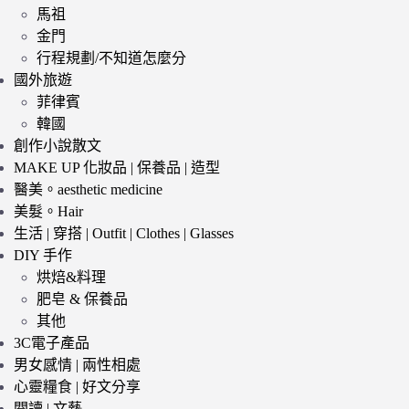
馬祖
金門
行程規劃/不知道怎麼分
國外旅遊
菲律賓
韓國
創作小說散文
MAKE UP 化妝品 | 保養品 | 造型
醫美。aesthetic medicine
美髮。Hair
生活 | 穿搭 | Outfit | Clothes | Glasses
DIY 手作
烘焙&料理
肥皂 & 保養品
其他
3C電子產品
男女感情 | 兩性相處
心靈糧食 | 好文分享
閱讀 | 文藝