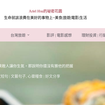
Ariel Hsu的祕密花園
生命就該浪費在美好的事物上~美食|旅遊|電影|生活
台灣旅遊
影評 | 電影感想
理財投資 | 
如果敵人讓你生氣，那說明你還沒有勝他的把握
文短句 | 文藝句子
,
心靈糧食 | 好文分享