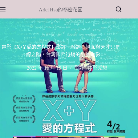
跳
Ariel Hsu的祕密花園
至
主
要
內
容
電影【X+Y愛的方程式】影評、台詞：怪咖與天才只是
一線之隔，台灣國際行銷的小品電影
2022 年 11 月 19 日
影評 | 電影感想