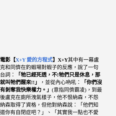
電影【
X+Y 愛的方程式
】X+Y
其中有一幕
盧
克和同儕在釣蝦場對蝦子的反應，說了一句
台詞：
「牠已經死透，不!牠們只是休息，那
就叫牠們醒來!!」
，並從內心吶吼：
「
你們沒
有剝奪我快樂權力。
」
(意指同儕霸凌)，
到最
後盧克在廁所洩氣樣子，他不恨納森，不怨
納森取得了資格，但他對納森說：
「
他們知
道你有自閉症吧？
」、「
其實我一點也不愛