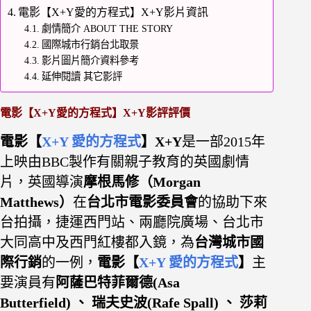
電影【X+Y愛的方程式】X+Y影片資訊
劇情簡介 ABOUT THE STORY
國際城市行銷台北取景
影片圖片簡介資料參考
延伸閱讀 其它影評
電影【X+Y愛的方程式】X+Y影評評價
電影【
X+Y 愛的方程式
】X+Y
是一部2015年
上映由BBC製作有關親子教育的英國劇情
片，英國導演
摩根馬修（Morgan
Matthews）
在
台北市電影委員會
的協助下來
台拍攝，捷運西門站、兩廳院廣場、台北市
大同高中及西門紅樓都入鏡，為
台灣城市國
際行銷
的一例，
電影【
X+Y 愛的方程式
】
主
要演員有
阿薩巴特菲爾德(Asa
Butterfield) 、 瑞夫史波(Rafe Spall) 、 莎莉