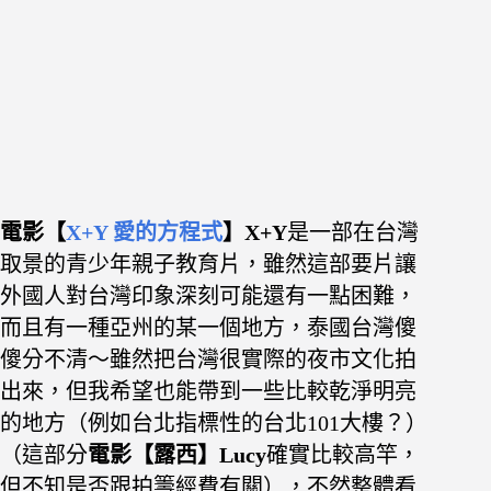
電影【
X+Y 愛的方程式
】X+Y
是一部
在台灣
取景的青少年親子教育片，
雖然這部要片
讓
外國人對台灣印象深刻可能還有一點困難，
而且有一種亞州的某一個地方，泰國台灣傻
傻分不清～雖然把台灣很實際的夜市文化拍
出來，但我希望也能帶到一些比較乾淨明亮
的地方（例如台北指標性的台北101大樓？）
（這部分
電影
【露西
】Lucy
確實比較高竿，
但不知是否跟拍籌經費有關），
不然整體看