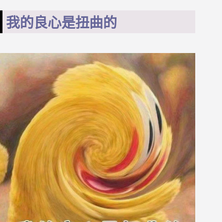
我的良心是扭曲的