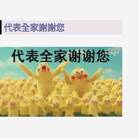
代表全家謝謝您