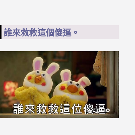
誰來救救這個傻逼。