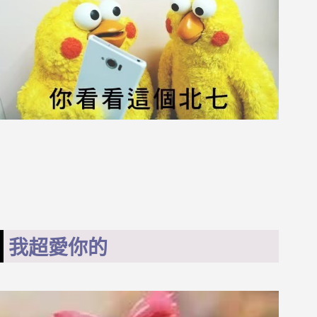
我超愛你的