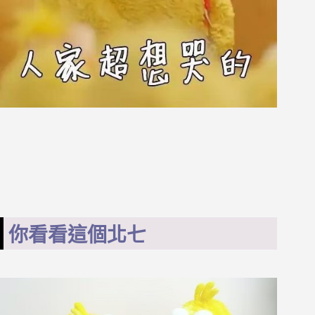
你看看這個北七