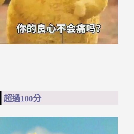
超過100分