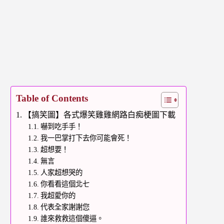
Table of Contents
【搞笑圖】各式爆笑雞雞網路白痴梗圖下載
嚇到吃手手！
我一巴掌打下去你可能會死！
超想要！
無言
人家超想哭的
你看看這個北七
我超愛你的
代表全家謝謝您
誰來救救這個傻逼。