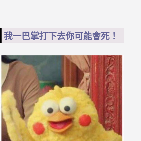
我一巴掌打下去你可能會死！