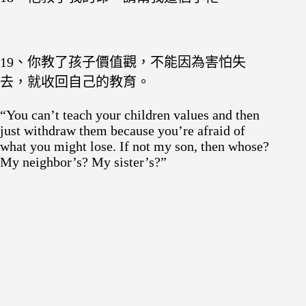
19、你教了孩子價值觀，不能因為害怕失
去，就收回自己的教育。
“You can’t teach your children values and then
just withdraw them because you’re afraid of
what you might lose. If not my son, then whose?
My neighbor’s? My sister’s?”