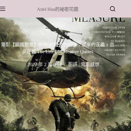
跳
Ariel Hsu的祕密花園
至
主
要
內
容
電影【鋼鐵勳章】40句 台詞金句語錄：遲來的正義，並
非正義 The Last Full Measure Quotes
2022 年 2 月 6 日
影評 | 電影感想