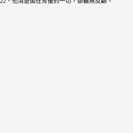
22、他清楚拋在背後的一切，卻義無反顧。