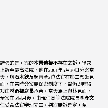
誇張的是，翁的
本票債權不存在之訴
，後來
上訴至最高法院，他在2001年5月30日分案當
天，與
石木欽
及顏南全2位法官在熊二餐廳見
面，在當時分案屬保密制度下，翁仍即時得
知由
林奇福庭長
承審，當天馬上與林見面，
全案在5個月後，由現任高等法院院長
李彥文
任受命法官審理完畢，判翁勝訴確定，至