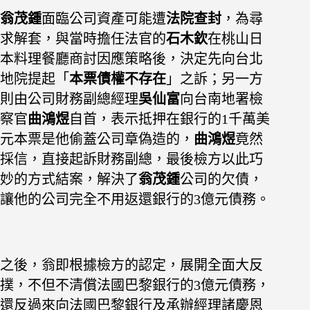
翁茂鍾
面臨公司資產可能遭
法院查封
，為尋
求解套，與當時擔任法官的
石木欽
在桃山日
本料理餐廳商討因應策略後，決定先向台北
地院提起「
本票債權不存在
」之訴；另一方
則由公司財務副總經理
吳仙富
向台南地署檢
察官
曲鴻煜
自首，表示抵押在銀行的1千萬美
元本票是他偷蓋公司章偽造的，
曲鴻煜
竟然
採信，直接起訴財務副總，最後檢方以此巧
妙的方式結案，解決了
翁茂鍾
公司的欠債，
讓他的公司完全不用返還銀行的3億元債務。
之後，翁即根據檢方的認定，展開全面大反
撲，不但不清償法國巴黎銀行的3億元債務，
還反過來向法國巴黎銀行及承辦經理諸慶恩