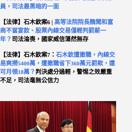
員，司法最黑暗的一面
【法律】石木欽案6 |
高等法院院長醜聞和富
商不當宴飲、股票內線交易僅輕判罰薪一
年？
司法淪喪，國家威信蕩然無存
【法律】石木欽案7：
石木欽遭撤職，內線交
易爽撈5400萬，遭撤職省下360萬元罰款，還
可月領18萬？
判決處分過輕，警惕之效嚴重
不足，司法毫無公信力