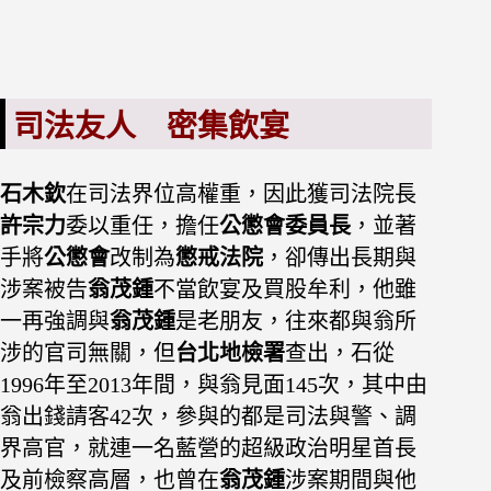
司法友人 密集飲宴
石木欽
在司法界位高權重，因此獲司法院長
許宗力
委以重任，擔任
公懲會委員長
，並著
手將
公懲會
改制為
懲戒法院
，卻傳出長期與
涉案被告
翁茂鍾
不當飲宴及買股牟利，他雖
一再強調與
翁茂鍾
是老朋友，往來都與翁所
涉的官司無關，但
台北地檢署
查出，石從
1996年至2013年間，與翁見面145次，其中由
翁出錢請客42次，參與的都是司法與警、調
界高官，就連一名藍營的超級政治明星首長
及前檢察高層，也曾在
翁茂鍾
涉案期間與他