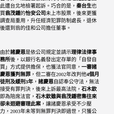
此遭台北地檢署起訴。巧合的是，
秦台生
也
買
翁茂鍾
的
怡安公司
未上市股票，後來更獲
調查局重用，升任經濟犯罪防制處長，退休
後還到翁的佳和公司擔任董事。
由於
諸慶恩
是依公司規定並請示
理律法律事
務所
後，以銀行名義發出定存單的「自發自
買」方式提供擔保，也獲法官同意，
一審諸
慶恩獲判無罪
，但二審在2002年改判他
4個月
徒刑及緩刑3年
，
諸慶恩
自認奉公守法，無法
接受有罪判決，後來上訴最高法院，
石木欽
即為陪席法官，
石木欽
雖與翁茂鍾密集往來
卻未迴避審理此案
，讓諸慶恩承受不少壓
力，2003年未等到無罪判決即過世，只獲公