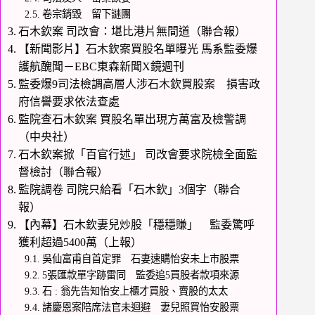
卷宗銷毀 留下謎團
石木欽案 司改會：堪比港片無間道（聯合報）
【新聞影片】石木欽案買股名單曝光 馬系監委爆
護航醜聞－EBC東森新聞X鏡週刊
監委爆9司法檢調高層人涉石木欽買股案 損害政
府信譽要求依法查處
監院查石木欽案 買股名單出現方萬富及檢警調
（中央社）
石木欽案掀「百官行述」 司改會要求院檢全面監
督檢討（聯合報）
監院調卷 司院只給看「石木欽」3個字（聯合
報）
【內幕】石木欽妻兒炒股「穩穩賺」 監委驚呼
獲利超過5400萬（上報）
吳仙富甫自首定罪 石妻速購怡安未上市股票
5張匯款單字跡雷同 監委追5買股者款項來源
石 : 翁先告知怡安上櫃才買股、賣股的太太
諸慶恩案陪席法官未迴避 妻兒照買怡安股票