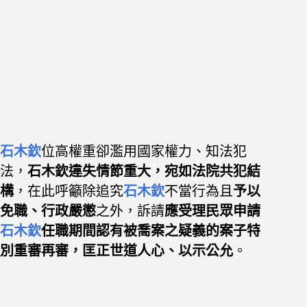
石木欽
位高權重卻
濫用國家權力、知法犯
法，
石木欽違失情節重大，宛如法院共犯結
構
，
在此呼籲
除追究
石木欽
不當行為且
予以
免職
、
行政嚴懲
之外，訴請
應受理民眾申請
石木欽
任職期間認有被喬案之疑義的案子特
別重審再審，匡正世道人心、
以示公允
。