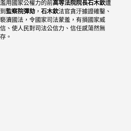
濫用國家公權力的前
高等法院院長石木欽
遭
到
監察院彈劾
，
石木欽
法官貪汙據證確鑿、
褻瀆國法
，令國家司法蒙羞，有損
國家威
信、使人民對
司法公信力、信任感蕩然無
存。