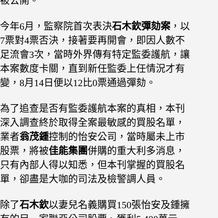
被公開。
今年6月，監察院首次表決
石木欽彈劾案
，以
7票對4票否決，接著要再開會，即因人數不
足流會3次，當時外界傳有特定監委護航，讓
本案數度卡關，直到新任監委上任情況才有
變，8月14日便以12比0票通過彈劾。
為了追查是否有監委護航本案的真相，本刊
深入調查終於取得全案最敏感的買股名單，
業者
翁茂鍾
控制的怡安公司，當時屬未上市
股票，將被
佳能集團
併購的重大利多消息，
只有內部人得以知悉，但本刊掌握的買股名
單，卻盡是大咖的司法及檢警調人員。
除了
石木欽
以妻兒名義購買150張怡安及鍾擁