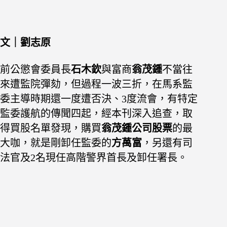
文｜劉志原
前公懲會委員長
石木欽
與富商
翁茂鍾
不當往
來遭監院彈劾，但過程一波三折，在馬系監
委主導時期還一度遭否決、3度流會，有特定
監委護航的傳聞四起，經本刊深入追查，取
得買股名單發現，購買
翁茂鍾公司股票
的最
大咖，就是剛卸任監委的
方萬富
，另還有司
法官及2名現任高階警界首長及卸任署長。