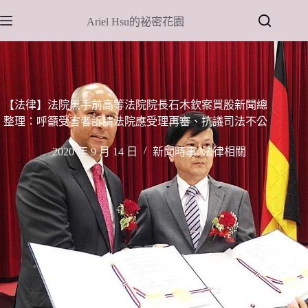
跳
Ariel Hsu的祕密花園
至
主
要
內
容
【法律】法院黑手前高等法院院長石木欽案買股新聞總
整理：呼籲受害者訴請法院應受理再審、抗議司法不公
2020 年 9 月 14 日
新聞時事
,
法律相關