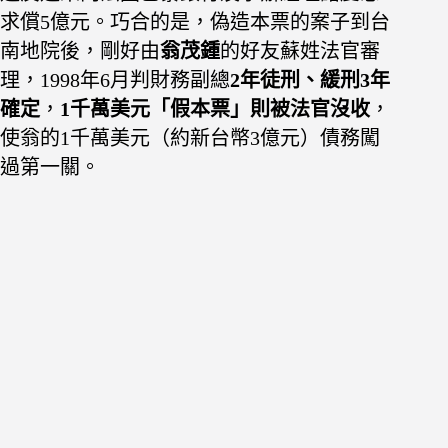
求償5億元。巧合的是，偽造本票的案子到台
南地院後，剛好由
翁茂鍾
的好友蘇姓法官審
理，1998年6月判財務副總
2年徒刑、緩刑3年
確定
，
1千萬美元「假本票」則被法官沒收
，
使翁的1千萬美元（約新台幣3億元）債務闖
過第一關。