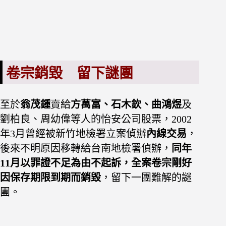
卷宗銷毀 留下謎團
至於
翁茂鍾
賣給
方萬富、石木欽、曲鴻煜
及
劉柏良、周幼偉等人的怡安公司股票，2002
年3月曾經被新竹地檢署立案偵辦
內線交易
，
後來不明原因移轉給台南地檢署偵辦，
同年
11月以罪證不足為由不起訴，全案卷宗剛好
因保存期限到期而銷毀
，留下一團難解的謎
團。