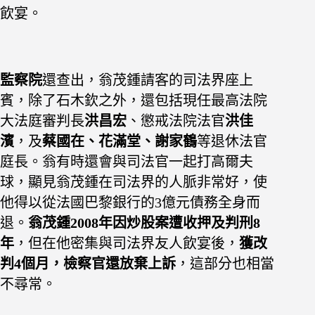
飲宴。
監察院
還查出，翁茂鍾請客的司法界
座上
賓，除了石木欽之外，還包括現任最高法院
大法庭審判長
洪昌宏
、懲戒法院法官
洪佳
濱
，及
蔡國在、花滿堂、謝家鶴
等退休法官
庭長。翁有時還會與司法官一起打高爾夫
球，顯見翁茂鍾在司法界的人脈非常好，使
他得以從法國巴黎銀行的3億元債務全身而
退。
翁茂鍾2008年因炒股案遭收押及判刑8
年
，但在他密集與司法界友人飲宴後，
獲改
判4個月，檢察官還放棄上訴
，這部分也相當
不尋常。