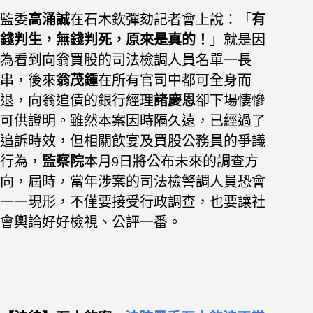
監委
高涌誠
在石木欽彈劾記者會上說：「
有
錢判生，無錢判死，原來是真的！
」就是因
為看到向翁買股的司法檢調人員名單一長
串，後來
翁茂鍾
在所有官司中都可全身而
退，向翁追債的銀行經理
諸慶恩
卻下場悽慘
可供證明。
雖然本案因時隔久遠，已經過了
追訴時效，但相關飲宴及買股公務員的爭議
行為，
監察院
本月9日將公布未來的調查方
向，屆時，當年涉案的司法檢警調人員恐會
一一現形，不僅要接受行政調查，也要讓社
會輿論好好檢視、公評一番。