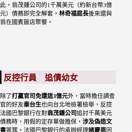
此，翁茂鍾公司的1千萬美元（約新台幣3億
元）債務即完全解套，
林奇福庭長
後來還與
翁在國賓飯店聚餐。
反控行員 追債幼女
除了
打贏官司免還這3億元
外，當時擔任調查
官的好友
秦台生
也向台北地檢署檢舉，反控
法國巴黎銀行在對
翁茂鍾公司
追討千萬美元
債務時，用假的定存單做擔保，
涉及偽造文
書
等罪，法國巴黎銀行的承辦經理
諸慶恩
因