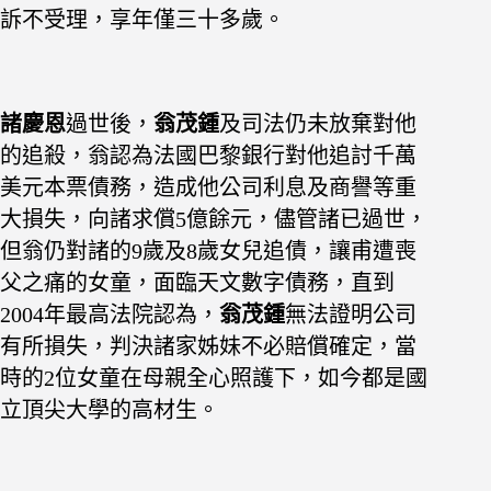
訴不受理，享年僅三十多歲。
諸慶恩
過世後，
翁茂鍾
及司法仍未放棄對他
的追殺，翁認為法國巴黎銀行對他追討千萬
美元本票債務，造成他公司利息及商譽等重
大損失，向諸求償5億餘元，儘管諸已過世，
但翁仍對諸的9歲及8歲女兒追債，讓甫遭喪
父之痛的女童，面臨天文數字債務，直到
2004年最高法院認為，
翁茂鍾
無法證明公司
有所損失，判決諸家姊妹不必賠償確定，當
時的2位女童在母親全心照護下，如今都是國
立頂尖大學的高材生。