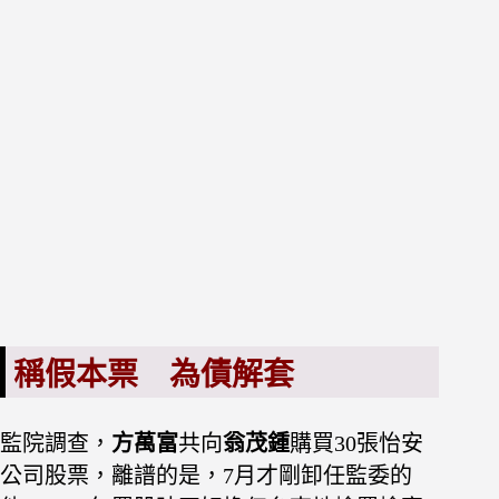
稱假本票 為債解套
監院調查，
方萬富
共向
翁茂鍾
購買30張怡安
公司股票，離譜的是，7月才剛卸任監委的