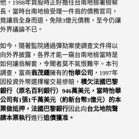
他，1998年買股時正好擔任台南地檢署檢察
長，當時台南地檢受理一件翁的債務官司，
竟讓翁全身而退，免除3億元債務，至今仍讓
外界議論不已。
如今，隨著監院通過彈劾案使調查文件得以
向外界披露，各界才能一窺台南地檢當時是
如何讓翁解套，令聞者莫不氣恨難平。本刊
調查，富商
翁茂鍾
擁有的
怡華公司
，1997年
因投資外幣選擇權交易慘賠，
積欠法國巴黎
銀行（原名百利銀行）946萬美元，當時怡華
公司有1張1千萬美元（約新台幣3億元）的本
票做抵押，法國巴黎銀行
因此向
台北地院聲
請本票執行
進行
追債獲准。