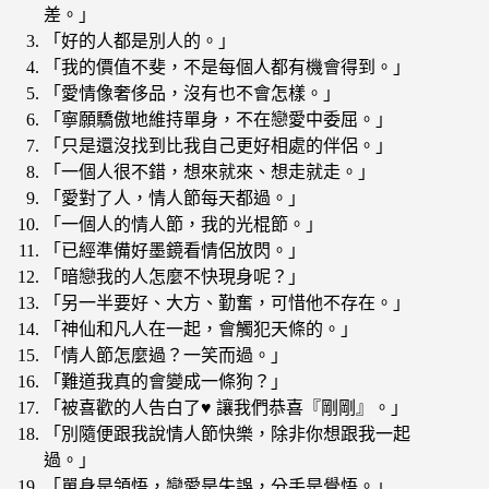
差。」
「好的人都是別人的。」
「我的價值不斐，不是每個人都有機會得到。」
「愛情像奢侈品，沒有也不會怎樣。」
「寧願驕傲地維持單身，不在戀愛中委屈。」
「只是還沒找到比我自己更好相處的伴侶。」
「一個人很不錯，想來就來、想走就走。」
「愛對了人，情人節每天都過。」
「一個人的情人節，我的光棍節。」
「已經準備好墨鏡看情侶放閃。」
「暗戀我的人怎麼不快現身呢？」
「另一半要好、大方、勤奮，可惜他不存在。」
「神仙和凡人在一起，會觸犯天條的。」
「情人節怎麼過？一笑而過。」
「難道我真的會變成一條狗？」
「被喜歡的人告白了♥ 讓我們恭喜『剛剛』。」
「別隨便跟我說情人節快樂，除非你想跟我一起
過。」
「單身是領悟，戀愛是失誤，分手是覺悟。」