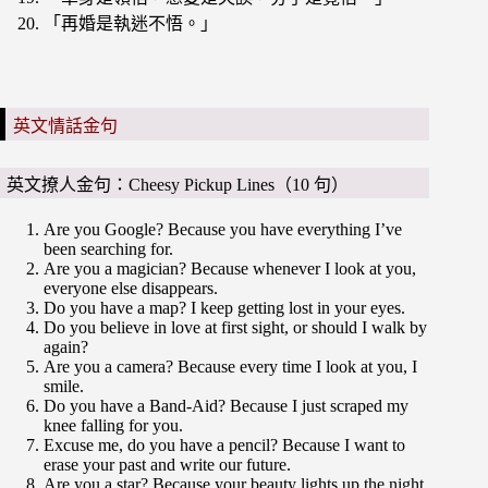
「再婚是執迷不悟。」
英文情話金句
英文撩人金句：Cheesy Pickup Lines（10 句）
Are you Google? Because you have everything I’ve
been searching for.
Are you a magician? Because whenever I look at you,
everyone else disappears.
Do you have a map? I keep getting lost in your eyes.
Do you believe in love at first sight, or should I walk by
again?
Are you a camera? Because every time I look at you, I
smile.
Do you have a Band-Aid? Because I just scraped my
knee falling for you.
Excuse me, do you have a pencil? Because I want to
erase your past and write our future.
Are you a star? Because your beauty lights up the night.