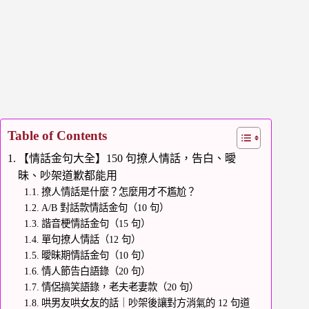
Table of Contents
【情話金句大全】150 句撩人情話，告白、曖
昧、吵架道歉都能用
撩人情話是什麼？怎麼用才不尷尬？
A/B 對話款情話金句（10 句）
諧音梗情話金句（15 句）
單句撩人情話（12 句）
曖昧期情話金句（10 句）
情人節告白語錄（20 句）
情侶搞笑語錄，老夫老妻款（20 句）
哄男友哄女友的話｜吵架後讓對方消氣的 12 句道