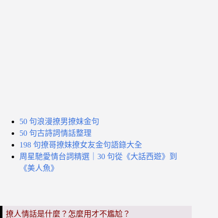
50 句浪漫撩男撩妹金句
50 句古詩詞情話整理
198 句撩哥撩妹撩女友金句語錄大全
周星馳愛情台詞精選｜30 句從《大話西遊》到
《美人魚》
撩人情話是什麼？怎麼用才不尷尬？