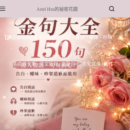
跳
Ariel Hsu的祕密花園
至
主
要
內
【情話金句大全】150 句撩人情話，告白、曖昧、吵架
容
道歉都能用
2026 年 7 月 17 日
名言佳句集 | 英文短句 | 文藝句子
,
男女感情 | 兩性
相處