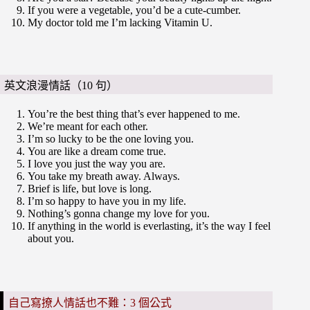
If you were a vegetable, you’d be a cute-cumber.
My doctor told me I’m lacking Vitamin U.
英文浪漫情話（10 句）
You’re the best thing that’s ever happened to me.
We’re meant for each other.
I’m so lucky to be the one loving you.
You are like a dream come true.
I love you just the way you are.
You take my breath away. Always.
Brief is life, but love is long.
I’m so happy to have you in my life.
Nothing’s gonna change my love for you.
If anything in the world is everlasting, it’s the way I feel
about you.
自己寫撩人情話也不難：3 個公式