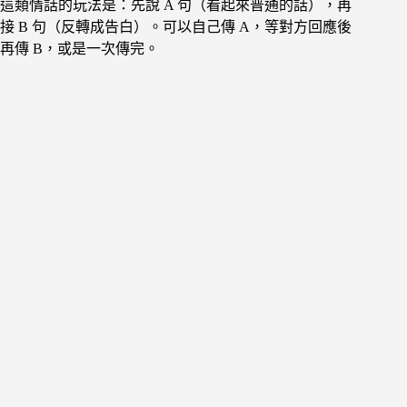
這類情話的玩法是：先說 A 句（看起來普通的話），再
接 B 句（反轉成告白）。可以自己傳 A，等對方回應後
再傳 B，或是一次傳完。