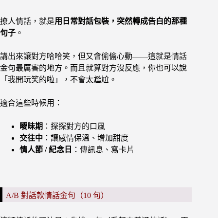
撩人情話，就是
用日常對話包裝，突然轉成告白的那種
句子
。
講出來讓對方哈哈笑，但又會偷偷心動——這就是情話
金句最厲害的地方。而且就算對方沒反應，你也可以說
「我開玩笑的啦」，不會太尷尬。
適合這些時候用：
曖昧期
：探探對方的口風
交往中
：讓感情保溫、增加甜度
情人節 / 紀念日
：傳訊息、寫卡片
A/B 對話款情話金句（10 句）