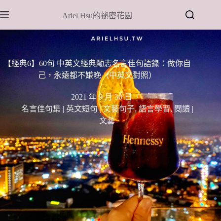
跳
Ariel Hsu的祕密花園
至
主
要
內
【經典6】60句 中英文經典勵志名言佳句語錄：做你自
容
己，永遠都不嫌晚（中英文對照）
2021 年 9 月 30 日
名言佳句集 | 英文短句 | 文藝句子
,
語言學習
,
閱讀 |
文藝