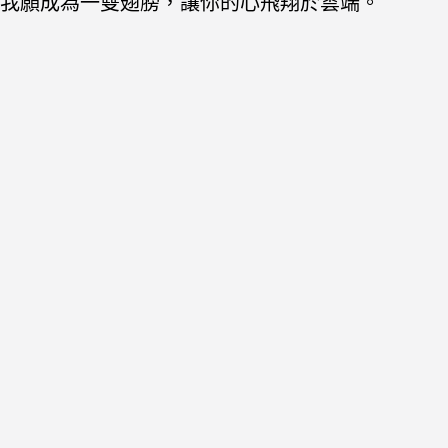
我願成為一雙翅膀，讓你的心飛翔於雲端。