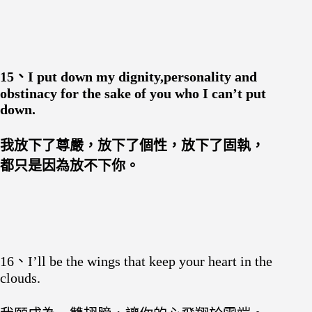
15、I put down my dignity,personality and
obstinacy for the sake of you who I can’t put
down.
我放下了尊嚴，放下了個性，放下了固執，
都只是因為放不下你。
16、I’ll be the wings that keep your heart in the
clouds.