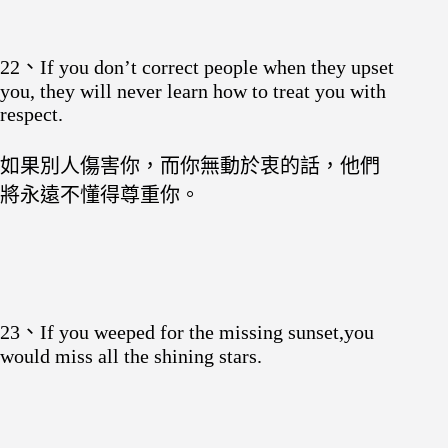
22、If you don’t correct people when they upset
you, they will never learn how to treat you with
respect.
如果別人傷害你，而
你無動於衷的話，他們
將永遠不懂得尊重你。
23、If you weeped for the missing sunset,you
would miss all the shining stars.