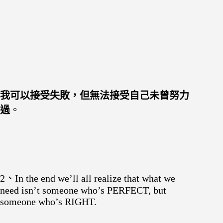
我可以接受失敗，但無法接受自己未曾努力
過
。
2、In the end we’ll all realize that what we
need isn’t someone who’s PERFECT, but
someone who’s RIGHT.