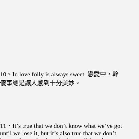
10、In love folly is always sweet. 戀愛中，幹
傻事總是讓人感到十分美妙。
11、It’s true that we don’t know what we’ve got
until we lose it, but it’s also true that we don’t