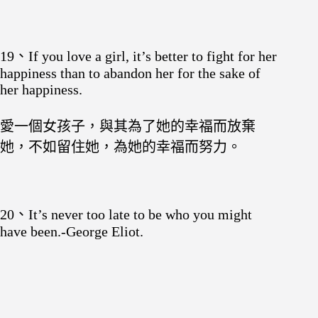
19、If you love a girl, it’s better to fight for her
happiness than to abandon her for the sake of
her happiness.
愛一個女孩子，與其為了她的幸福而放棄
她，不如留住她，為她的幸福而努力。
20、It’s never too late to be who you might
have been.-George Eliot.