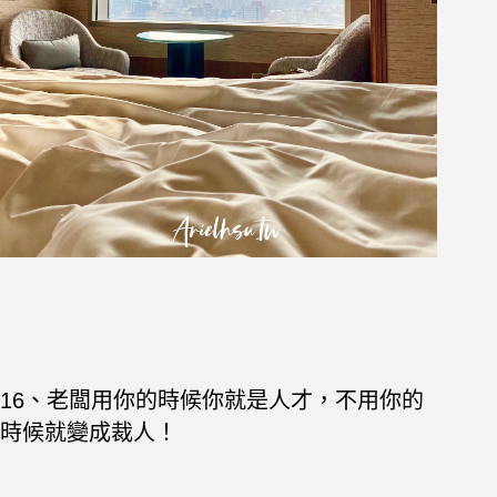
16、老闆用你的時候你就是人才，不用你的
時候就變成裁人！