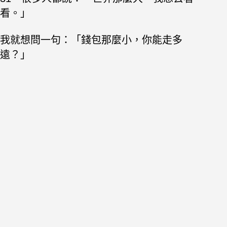
看。」
我就想問一句：「錢包那麼小，你能走多
遠？」