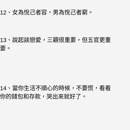
12、女為悅己者容，男為悅己者窮。
13、說起談戀愛，三觀很重要，但五官更重
要。
14、當你生活不順心的時候，不要慌，看看
你的錢包和存款，哭出來就好了。