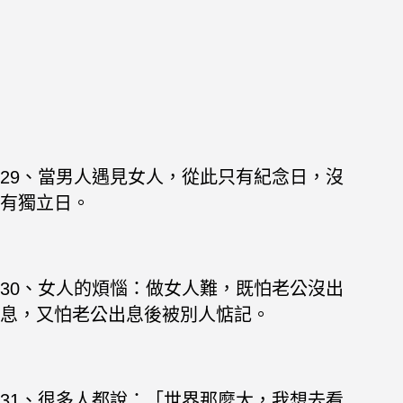
29、當男人遇見女人，從此只有紀念日，沒
有獨立日。
30、女人的煩惱：做女人難，既怕老公沒出
息，又怕老公出息後被別人惦記。
31、很多人都說：「世界那麼大，我想去看