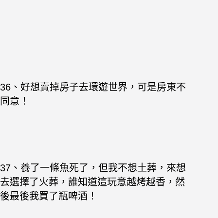
36、好想賣掉房子去環遊世界，可是房東不
同意！
37、養了一條魚死了，但我不想土葬，來想
去選擇了火葬，誰知道這玩意越烤越香，然
後最後我買了瓶啤酒！