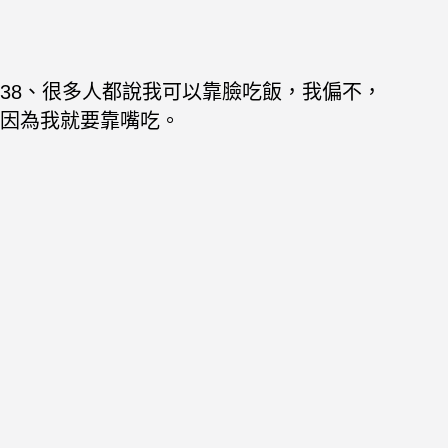
38、很多人都說我可以靠臉吃飯，我偏不，
因為我就要靠嘴吃。