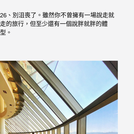
26、別沮喪了。雖然你不曾擁有一場說走就
走的旅行，但至少還有一個說胖就胖的體
型。