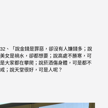
32、「說金錢是罪惡，卻沒有人嫌錢多；說
美女是禍水，卻都想要；說高處不勝寒，可
是大家都在攀爬；說菸酒傷身體，可是都不
戒；說天堂很好，可是人呢？