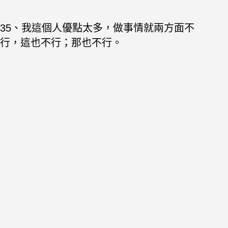
35、我這個人優點太多，做事情就兩方面不
行，這也不行；那也不行。