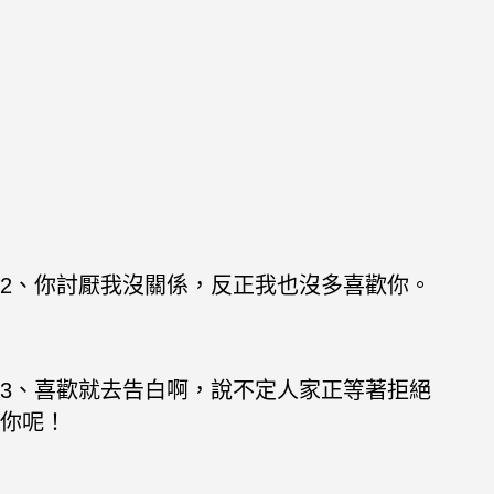
2、你討厭我沒關係，反正我也沒多喜歡你。
3、喜歡就去告白啊，說不定人家正等著拒絕
你呢！