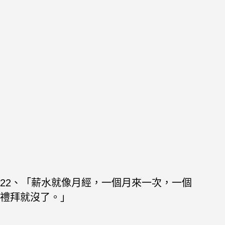
22、「薪水就像月經，一個月來一次，一個
禮拜就沒了。」