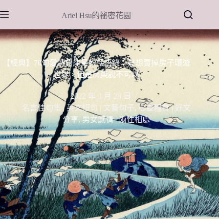
跳
Ariel Hsu的祕密花園
至
主
要
內
【經典】70句愛情負能量幹話語錄：好想賣掉房子環遊
容
世界，但是房東說不可以
2022 年 3 月 28 日
名言佳句集 | 英文短句 | 文藝句子
,
心靈糧食 | 好文
分享
,
男女感情 | 兩性相處