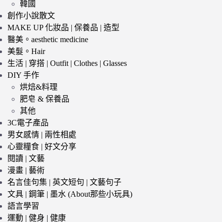
韓國
創作小說散文
MAKE UP 化妝品 | 保養品 | 造型
醫美。aesthetic medicine
美髮。Hair
生活 | 穿搭 | Outfit | Clothes | Glasses
DIY 手作
烘焙&料理
肥皂 & 保養品
其他
3C電子產品
男女感情 | 兩性相處
心靈糧食 | 好文分享
閱讀 | 文藝
漫畫 | 藝術
名言佳句集 | 英文短句 | 文藝句子
文具 | 鋼筆 | 墨水 (About那些小玩具)
語言學習
運動 | 健身 | 健康