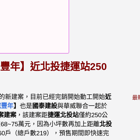
豐年】近北投捷運站250
的新建案，目前已經完銷開始動工開始
近
最
威豐年
】
也
是
國泰建設
與華威聯合一起於
案建案
，該建案距
捷運北投站
僅約250公
68~75萬元，
因為小坪數再加上距離
北投
0戶（總戶數219），
預售期間即快速完