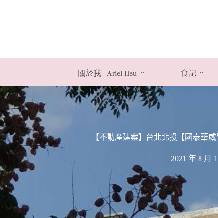
跳
至
主
要
內
容
關於我 | Ariel Hsu
食記
【不動產建案】台北北投【國泰華威
2021 年 8 月 