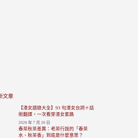
新文章
【渣女語錄大全】93 句渣女台詞＋話
術翻譯，一次看穿渣女套路
2026 年 7 月 26 日
春茶秋茶差異：老茶行說的「春茶
水、秋茶香」到底是什麼意思？