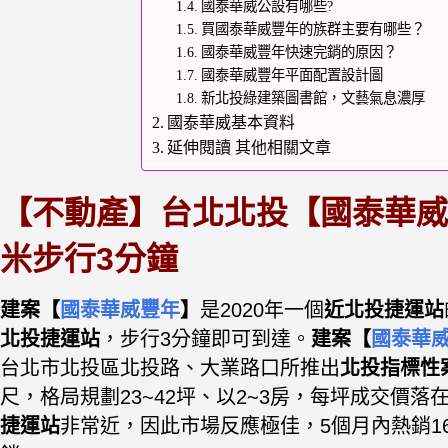
國泰華威公設有哪些?
買國泰華威豐年的族群主要有哪些？
國泰華威豐年快速完銷的原因？
國泰華威豐年平面配置設計圖
新北投綠建築圖書館，文藝氣息濃厚
國泰華威基本資料
延伸閱讀 其他相關文章
【不動產】台北北投【國泰華威
米步行3分鐘
建案【
國泰華威豐年
】
是
2020年一個
近北投捷運站
北投捷運站
，步行3分鐘即可到達。
建案【
國泰華
台北市北投區北投路、大業路口所推出
北投指標性
尺，格局規劃23~42坪、以2~3房，每坪成交價落在
捷運站
非常近，因此市場反應極佳，5個月內熱銷16