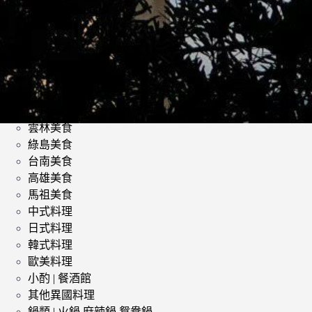
類
影評 | 電影感想
食記
台北美食
台中美食
宜蘭美食
苗栗美食
雲林美食
綠島美食
台南美食
高雄美食
馬祖美食
中式料理
日式料理
韓式料理
歐美料理
小酌 | 餐酒館
其他異國料理
鍋類 | 火鍋 麻辣鍋 鴛鴦鍋