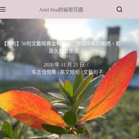
跳
Ariel Hsu的祕密花園
至
主
要
內
容
【美句】50句文藝經典金句語錄：世間所有的相遇，都
是久別重逢
2020 年 11 月 21 日
名言佳句集 | 英文短句 | 文藝句子