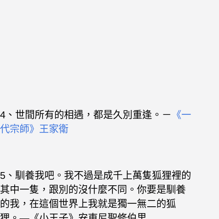
4、世間所有的相遇，都是久別重逢。－
《一
代宗師》王家衛
5、馴養我吧。我不過是成千上萬隻狐狸裡的
其中一隻，跟別的沒什麼不同。你要是馴養
的我，在這個世界上我就是獨一無二的狐
狸。—《小王子》安東尼聖修伯里