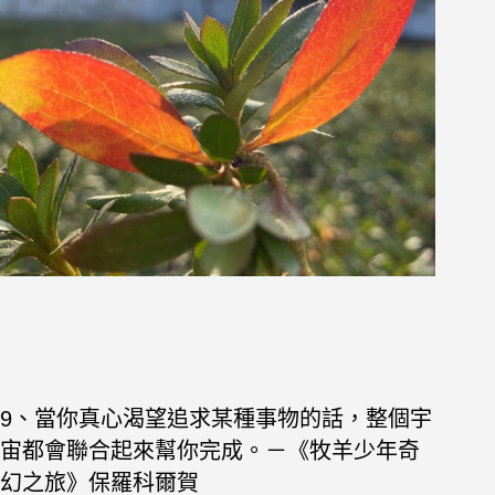
9、當你真心渴望追求某種事物的話，整個宇
宙都會聯合起來幫你完成。－《牧羊少年奇
幻之旅》保羅科爾賀