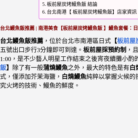
板前屋炭烤鰻魚飯 結論
台北南港【 板前屋炭烤鰻魚飯】店家資訊
台北鰻魚飯推薦 | 南港美食【板前屋炭烤鰻魚飯 】鰻魚套餐：
台北鰻魚飯推薦
，位於台北市南港區日式
【
板前屋
五號出口步行3分鐘即可到達。
板前屋採預約制
，
1:00，是不少藝人明星工作結束之後宵夜續攤小酌
飯
】
除了有一般
蒲燒鰻魚
之外，
最大的特色是有
白
式，僅添加芥茉海鹽，
白燒鰻魚
純粹以掌握火候的
究火烤的技術、鰻魚的鮮度。