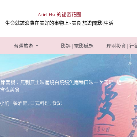
Ariel Hsu的祕密花園
生命就該浪費在美好的事物上~美食|旅遊|電影|生活
台灣旅遊
影評 | 電影感想
理財投資 | 
套餐：無刺無土味蒲燒白燒鰻魚兩種口味一次滿足 | 近
宵夜美食
小酌 | 餐酒館
,
日式料理
,
食記