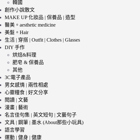
韓國
創作小說散文
MAKE UP 化妝品 | 保養品 | 造型
醫美。aesthetic medicine
美髮。Hair
生活 | 穿搭 | Outfit | Clothes | Glasses
DIY 手作
烘焙&料理
肥皂 & 保養品
其他
3C電子產品
男女感情 | 兩性相處
心靈糧食 | 好文分享
閱讀 | 文藝
漫畫 | 藝術
名言佳句集 | 英文短句 | 文藝句子
文具 | 鋼筆 | 墨水 (About那些小玩具)
語言學習
運動 | 健身 | 健康