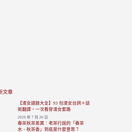
新文章
【渣女語錄大全】93 句渣女台詞＋話
術翻譯，一次看穿渣女套路
2026 年 7 月 26 日
春茶秋茶差異：老茶行說的「春茶
水、秋茶香」到底是什麼意思？