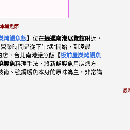
日本鰻魚節
炭烤鰻魚飯
】
位在
捷運南港展覽館
附近，
且營業時間是從下午5點開始，到凌晨
的店，
台北南港鰻魚飯
【
板前屋炭烤鰻魚
燒鰻魚
料理手法，將新鮮鰻魚用炭烤方
技術、強調鰻魚本身的原味為主，非常講
最