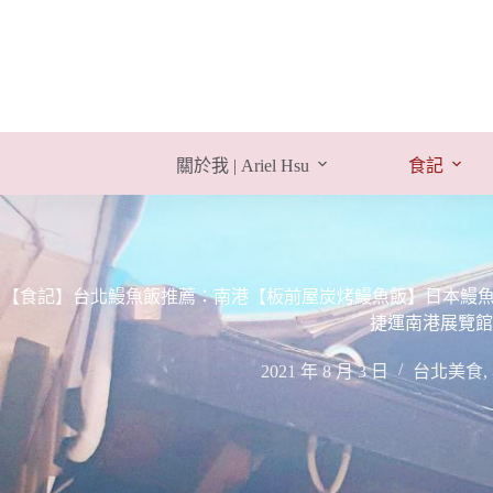
跳
至
主
要
內
容
關於我 | Ariel Hsu
食記
【食記】台北鰻魚飯推薦：南港【板前屋炭烤鰻魚飯】日本鰻魚節
捷運南港展覽館
2021 年 8 月 3 日
台北美食
,