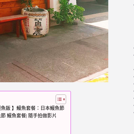
鰻魚飯 】鰻魚套餐：日本鰻魚節
節 鰻魚套餐| 隨手拍做影片