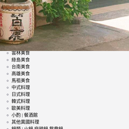
類
影評 | 電影感想
食記
台北美食
台中美食
宜蘭美食
苗栗美食
雲林美食
綠島美食
台南美食
高雄美食
馬祖美食
中式料理
日式料理
韓式料理
歐美料理
小酌 | 餐酒館
其他異國料理
鍋類 | 火鍋 麻辣鍋 鴛鴦鍋