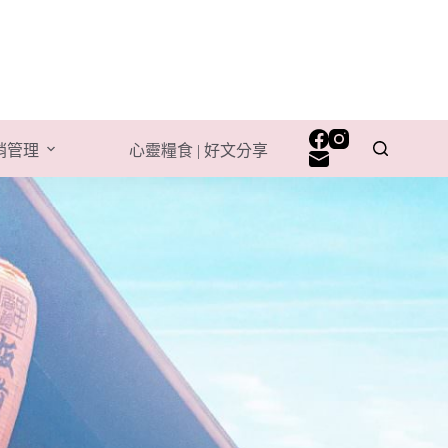
行銷管理
心靈糧食 | 好文分享