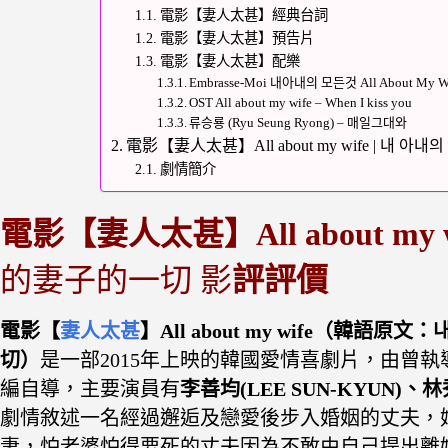
電影【妻人太甚】經典台詞
電影【妻人太甚】預告片
電影【妻人太甚】配樂
Embrasse-Moi 내아내의 모든것 All About My W
OST All about my wife – When I kiss you
류승룡 (Ryu Seung Ryong) – 매일그대와
電影【妻人太甚】All about my wife | 내 
劇情簡介
電影【妻人太甚】All about my wi
的妻子的一切 影
評評價
電影【
妻人太甚
】All about my wife（韓語
切）
是一部2015年上映的韓國愛情喜劇片，由曾執
編自導
，主要演員有
李善均(LEE SUN-KYUN)、林秀
劇情敘述一名經過邂逅及戀愛後步入婚姻的丈夫，
妻，怕老婆怕得要死的丈夫因為不敢由自己提出離