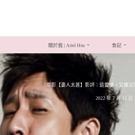
跳
至
主
要
內
容
關於我 | Ariel Hsu
食記
電影【妻人太甚】影評：這愛情，又傻又笨~ All a
2022 年 7 月 11 日