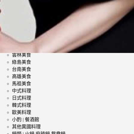
類
影評 | 電影感想
食記
台北美食
台中美食
宜蘭美食
苗栗美食
雲林美食
綠島美食
台南美食
高雄美食
馬祖美食
中式料理
日式料理
韓式料理
歐美料理
小酌 | 餐酒館
其他異國料理
鍋類 | 火鍋 麻辣鍋 鴛鴦鍋