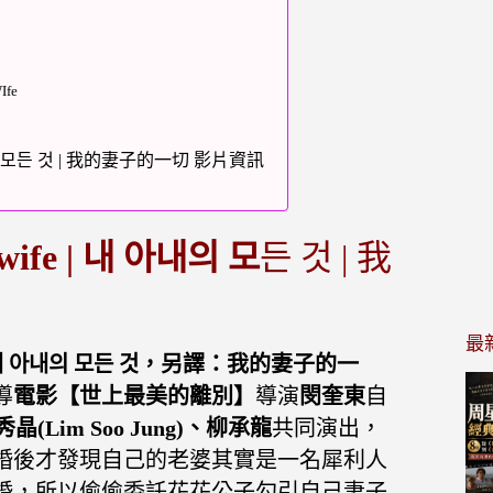
Ife
아내의 모든 것 | 我的妻子的一切 影片資訊
fe |
내 아내의 모
든 것 | 我
最
原文：내 아내의 모든 것，另譯：我的妻子的一
導
電影【世上最美的離別】
導演
閔奎東
自
晶(Lim Soo Jung)、柳承龍
共同演出，
婚後才發現自己的老婆其實是一名犀利人
婚，所以偷偷委託花花公子勾引自己妻子