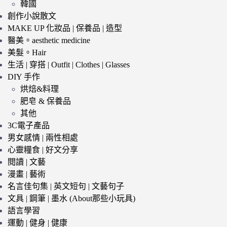
韓國
創作小說散文
MAKE UP 化妝品 | 保養品 | 造型
醫美。aesthetic medicine
美髮。Hair
生活 | 穿搭 | Outfit | Clothes | Glasses
DIY 手作
烘焙&料理
肥皂 & 保養品
其他
3C電子產品
男女感情 | 兩性相處
心靈糧食 | 好文分享
閱讀 | 文藝
漫畫 | 藝術
名言佳句集 | 英文短句 | 文藝句子
文具 | 鋼筆 | 墨水 (About那些小玩具)
語言學習
運動 | 健身 | 健康