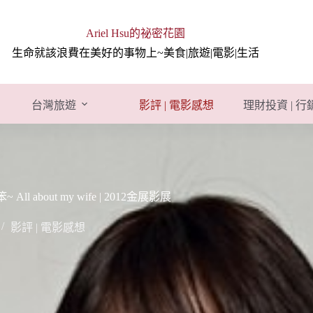
Ariel Hsu的祕密花園
生命就該浪費在美好的事物上~美食|旅遊|電影|生活
台灣旅遊
影評 | 電影感想
理財投資 | 
bout my wife | 2012金展影展
影評 | 電影感想