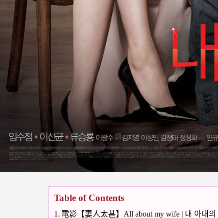
Table of Contents
電影【妻人太甚】All about my wife | 내 