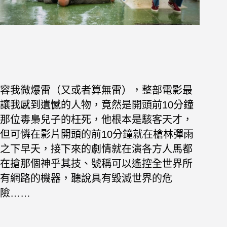
容我微爆雷（又或者算無雷），整部電影最
讓我感到遺憾的人物，竟然是開頭前10分鐘
那位毒梟兒子的枉死，他根本是駭客天才，
但可憐在影片開頭的前10分鐘就在槍林彈雨
之下早夭，接下來的劇情就在演各方人馬都
在搶那個神乎其技、號稱可以遙控全世界所
有網路的機器，聽說具有毀滅世界的危
險……