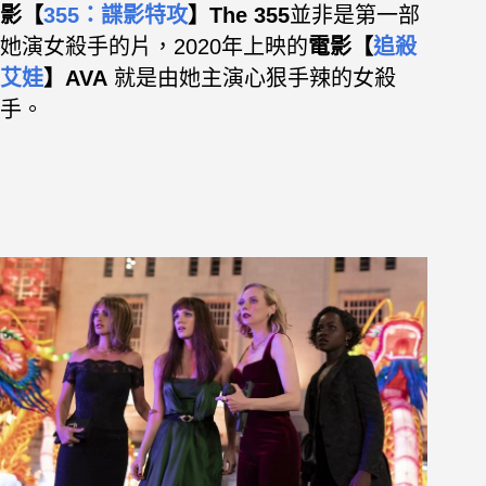
影【
355：諜影特攻
】The 355
並非是第一部
她演女殺手的片，2020年上映的
電影【
追殺
艾娃
】
AVA
就是由她主演心狠手辣的女殺
手。