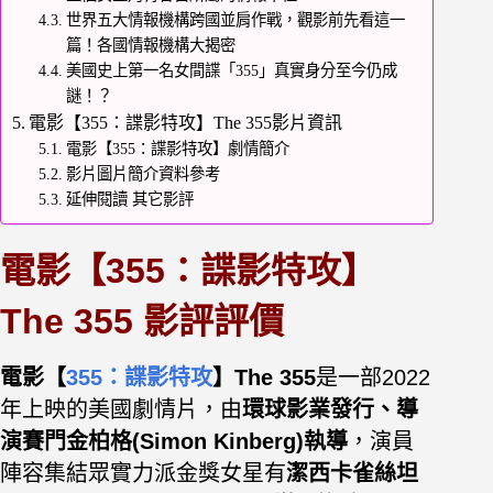
世界五大情報機構跨國並肩作戰，觀影前先看這一
篇！各國情報機構大揭密
美國史上第一名女間諜「355」真實身分至今仍成
謎！？
電影【355：諜影特攻】The 355影片資訊
電影【355：諜影特攻】劇情簡介
影片圖片簡介資料參考
延伸閱讀 其它影評
電影【355：諜影特攻】
The 355 影評評價
電影【
355：諜影特攻
】The 355
是一部2022
年上映的美國劇情片，由
環球影業發行、導
演賽門金柏格(Simon Kinberg)執導
，演員
陣容集結眾實力派金獎女星有
潔西卡雀絲坦