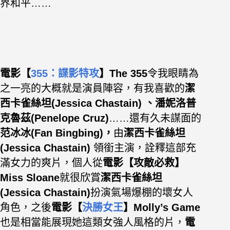
界和平……
電影【
355：諜影特攻
】The 355
令我眼睛為
之一亮的大概就是演員陣容，有我喜歡的
潔
西卡雀絲坦(Jessica Chastain) 、潘妮洛普
克魯茲(Penelope Cruz)
……還有久未謀面的
范冰冰(Fan Bingbing)，
由
潔西卡雀絲坦
(Jessica Chastain)
領銜主演，詮釋這部充
滿女力的爽片，個人從
電影【攻敵必救】
Miss Sloane
就很欣賞
潔西卡雀絲坦
(Jessica Chastain)
扮演氣場爆棚的壞女人
角色，之後
電影【
決勝女王
】Molly’s Game
也是相當能展現她這類女強人風格的片，
電