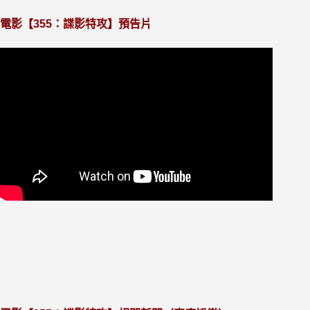
電影【355：諜影特攻】預告片