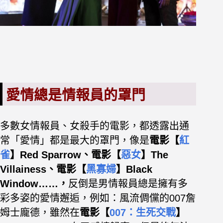
愛情總是情報員的罩門
多數女情報員、女殺手的電影，都透露出通
常「愛情」都是最大的罩門，像是
電影【
紅
雀
】Red Sparrow、
電影【
惡女
】The
Villainess、
電影【
黑寡婦
】Black
Window……，
反倒是男情報員總是擁有多
彩多姿的愛情邂逅，例如：風流倜儻的007詹
姆士龐德，雖然在
電影【
007：生死交戰
】