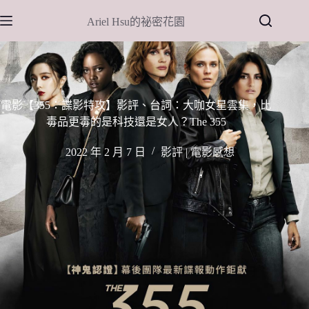
跳
Ariel Hsu的祕密花園
至
主
要
內
容
電影【355：諜影特攻】影評、台詞：大咖女星雲集，比
毒品更毒的是科技還是女人？The 355
2022 年 2 月 7 日
影評 | 電影感想