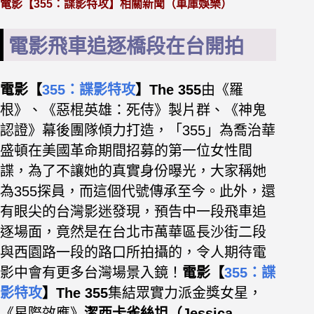
電影【355：諜影特攻】相關新聞（車庫娛樂）
電影飛車追逐橋段在台開拍
電影【
355：諜影特攻
】The 355
由《羅
根》、《惡棍英雄：死侍》製片群、《神鬼
認證》幕後團隊傾力打造，「355」為喬治華
盛頓在美國革命期間招募的第一位女性間
諜，為了不讓她的真實身份曝光，大家稱她
為355探員，而這個代號傳承至今。
此外，還
有眼尖的台灣影迷發現，預告中一段飛車追
逐場面，竟然是在台北市萬華區長沙街二段
與西園路一段的路口所拍攝的，令人期待電
影中會有更多台灣場景入鏡！
電影【
355：諜
影特攻
】The 355
集結眾實力派金獎女星，
《星際效應》
潔西卡雀絲坦（Jessica