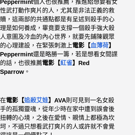
Peppermint
個人也很推薦，推進給想要看女
性武打動作爽片的人，尤其是非法正義的救
贖，這兩部的共通點都是有呈述
到殺手的心
理是如何養成，畢竟要支撐一個殺手強大殺
人意圖及冷血的內心世界，就要先鋪陳觀眾
的心理建設，在緊張刺激上
電影【
血薄荷
】
Peppermint
還是略勝一籌，若是想看女間諜
的話，也很推薦
電影【
紅雀
】Red
Sparrow
。
在
電影【
追殺艾娃
】AVA
則可見到一名女殺
手的孤獨靈魂，從年少時在家中遭到誤會後
扭轉的心境，之後在愛情、親情上都極為坎
坷，不過只想看武打爽片的人或許就不會覺