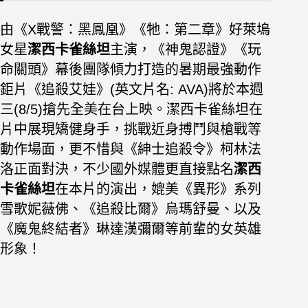
由《X戰警：黑鳳凰》《牠：第二章》好萊塢
女星
潔西卡雀絲坦
主演，《神鬼認證》《玩
命關頭》幕後團隊傾力打造的暑期最強動作
鉅片《追殺艾娃》(英文片名: AVA)將於本週
三(8/5)搶先全美在台上映。潔西卡雀絲坦在
片中展現矯健身手，挑戰近身搏鬥與槍戰等
動作場面，更不惜與《紳士追殺令》柯林法
洛正面對決，不少國外媒體更直接點名
潔西
卡雀絲坦
在本片的演出，媲美《異形》系列
雪歌妮薇佛、《追殺比爾》烏瑪舒曼、以及
《魔鬼終結者》琳達漢彌爾等前輩的女英雄
形象！