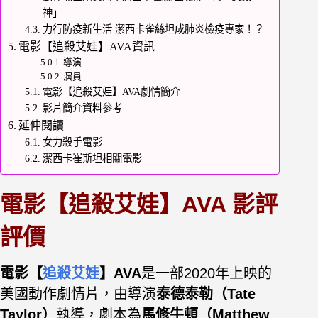
神」
力行防疫新生活 潔西卡雀絲坦成肺炎檢疫專家！？
電影【追殺艾娃】AVA資訊
導演
演員
電影【追殺艾娃】AVA劇情簡介
影片簡介資料參考
延伸閱讀
女力殺手電影
潔西卡崔斯坦相關電影
電影【追殺艾娃】AVA 影評
評價
電影【
追殺艾娃
】AVA
是一部2020年上映的
美國
動作劇情片，由導演
泰德泰勒（Tate
Taylor）
執導，劇本為
馬修牛頓（Matthew