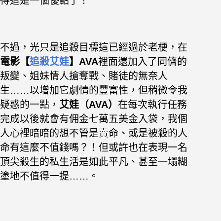
得這是一個優點了！
不過，光只是追殺目標這已經過於老梗，在
電影【
追殺艾娃
】AVA
裡面還加入了同儕的
叛變、姐妹情人搶奪戰、賭徒的無奈人
生……以增加它劇情的豐富性，但稍微令我
疑惑的一點，
艾娃（AVA）
在每次執行任務
完成以後就會有佣金七萬五美金入袋，我個
人心裡暗暗的想不管是賣命、或是被殺的人
命有這麼不值錢嗎？！但或許也在表現一名
頂尖殺生的私生活是如此平凡、甚至一塌糊
塗地不值得一提……。