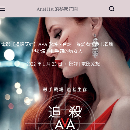
跳
Ariel Hsu的祕密花園
至
主
要
內
容
電影【追殺艾娃】AVA 影評、台詞：最愛看潔西卡雀斯
坦扮演心狠手辣的壞女人
2022 年 1 月 23 日
影評 | 電影感想