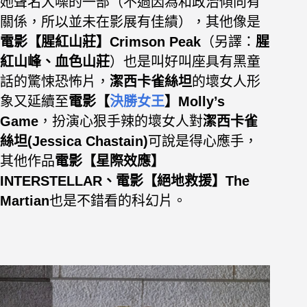
她聲名大噪的一部（不過因為和政治傾向有
關係，所以並未在影展有佳績），其他像是
電影【腥紅山莊】Crimson Peak
（另譯：
腥
紅山峰、血色山莊
）也是叫好叫座具有黑童
話
的驚悚恐怖片，
潔西卡雀絲坦
的
壞女人形
象
又延續至
電
影【
決勝女王
】Molly’s
Game
，扮演心狠手辣的壞女人對
潔
西卡雀
絲坦(Jessica Chastain)
可說是得心應手，
其他作品
電影【
星際效應】
INTERSTELLAR、電影【絕地救援】The
Martian
也是不錯看的科幻片。