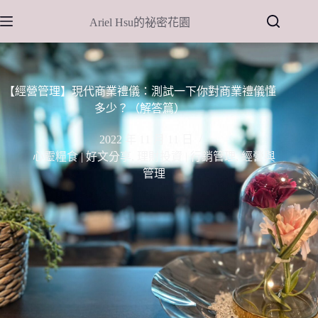
跳
Ariel Hsu的祕密花園
至
主
要
內
【經營管理】現代商業禮儀：測試一下你對商業禮儀懂
容
多少？（解答篇）
2022 年 11 月 11 日
心靈糧食 | 好文分享
,
理財投資 | 行銷管理
,
經營與
管理