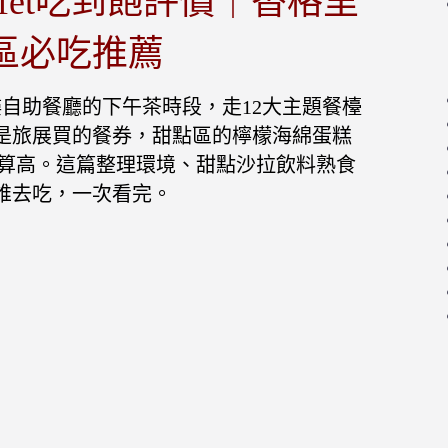
ffet吃到飽評價｜香格里
區必吃推薦
自助餐廳的下午茶時段，走12大主題餐檯
是旅展買的餐券，甜點區的檸檬海綿蛋糕
值算高。這篇整理環境、甜點沙拉飲料熟食
誰去吃，一次看完。