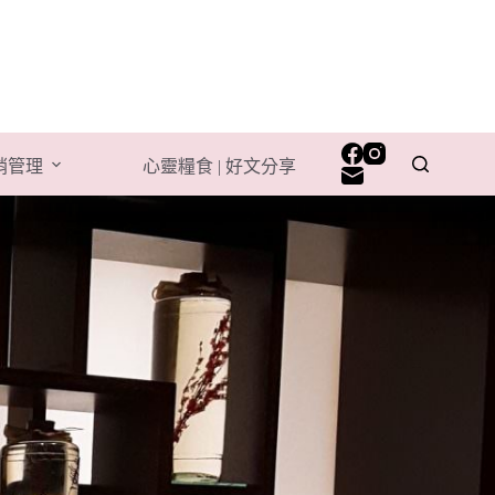
行銷管理
心靈糧食 | 好文分享