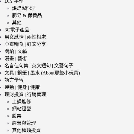
DIY 手作
烘焙&料理
肥皂 & 保養品
其他
3C電子產品
男女感情 | 兩性相處
心靈糧食 | 好文分享
閱讀 | 文藝
漫畫 | 藝術
名言佳句集 | 英文短句 | 文藝句子
文具 | 鋼筆 | 墨水 (About那些小玩具)
語言學習
運動 | 健身 | 健康
理財投資 | 行銷管理
上課進修
網站經營
股票
經營與管理
其他種類投資