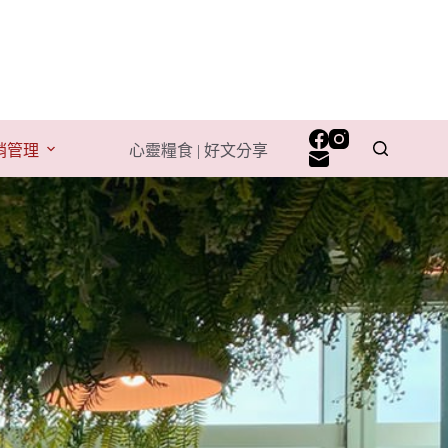
行銷管理
心靈糧食 | 好文分享