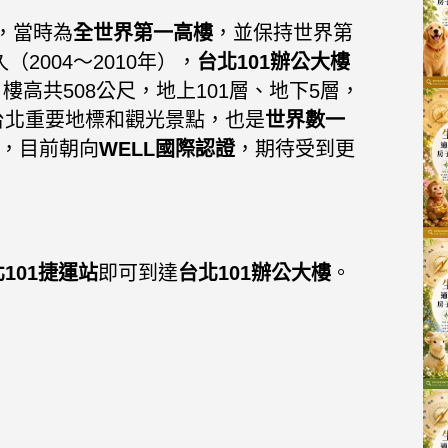
幕，當時為
全世界第一高樓
，並保持世界第
2004～2010年），
台北101辦公大樓
樓高共508公尺，地上101層、地下5層，
台北重要地標和觀光景點，也是
世界數一
，目前朝向
WELL國際認證
，期待受到更
101捷運站
即可到達
台北101辦公大樓
。