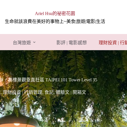
Ariel Hsu的祕密花園
生命就該浪費在美好的事物上~美食|旅遊|電影|生活
台灣旅遊
影評 | 電影感想
理財投資 | 
樓景觀垂直社區 TAIPEI 101 Tower Level 35
資
,
理財投資 | 行銷管理
,
食記
,
體驗文 | 開箱文