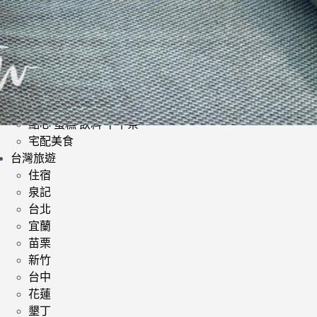
日式料理
韓式料理
歐美料理
小酌 | 餐酒館
其他異國料理
鍋類 | 火鍋 麻辣鍋 鴛鴦鍋
提供素食餐廳
點心 蛋糕 飲料 下午茶
宅配美食
台灣旅遊
住宿
泉記
台北
宜蘭
苗栗
新竹
台中
花蓮
墾丁