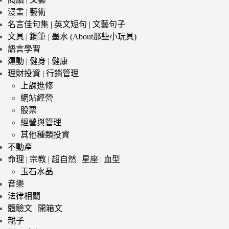
漫畫 | 藝術
名言佳句集 | 英文短句 | 文藝句子
文具 | 鋼筆 | 墨水 (About那些小玩具)
語言學習
運動 | 健身 | 健康
理財投資 | 行銷管理
上課進修
網站經營
股票
經營與管理
其他種類投資
不動產
命理 | 宗教 | 超自然 | 星座 | 血型
玉石水晶
音樂
法律相關
體驗文 | 開箱文
親子