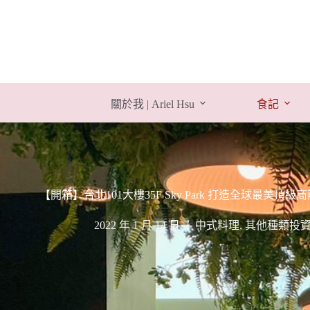
跳
至
主
要
內
容
關於我 | Ariel Hsu
食記
【開箱】台北101大樓35F Sky Park 打造全球最美頂級商辦，高
2022 年 1 月 14 日
中式料理
,
其他種類投