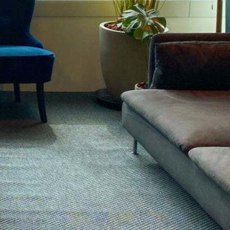
類
影評 | 電影感想
食記
台北美食
台中美食
宜蘭美食
苗栗美食
雲林美食
綠島美食
台南美食
高雄美食
馬祖美食
中式料理