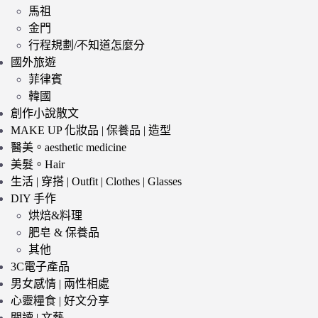
馬祖
金門
行程規劃/不知道怎麼分
國外旅遊
菲律賓
韓國
創作小說散文
MAKE UP 化妝品 | 保養品 | 造型
醫美。aesthetic medicine
美髮。Hair
生活 | 穿搭 | Outfit | Clothes | Glasses
DIY 手作
烘焙&料理
肥皂 & 保養品
其他
3C電子產品
男女感情 | 兩性相處
心靈糧食 | 好文分享
閱讀 | 文藝