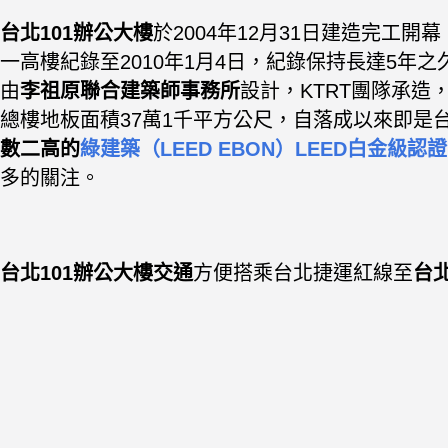
台北101辦公大樓
於2004年12月31日建造完工開
一高樓紀錄至2010年1月4日，紀錄保持長達5年之久（
由
李祖原聯合建築師事務所
設計，KTRT團隊承造，
總樓地板面積37萬1千平方公尺，自落成以來即是
數二高的
綠建築（LEED EBON）LEED白金級認證
多的關注。
台北101辦公大樓
交通
方便搭乘台北捷運紅線至
台北