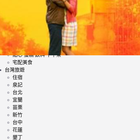
日式料理
韓式料理
歐美料理
小酌 | 餐酒館
其他異國料理
鍋類 | 火鍋 麻辣鍋 鴛鴦鍋
提供素食餐廳
點心 蛋糕 飲料 下午茶
宅配美食
台灣旅遊
住宿
泉記
台北
宜蘭
苗栗
新竹
台中
花蓮
墾丁