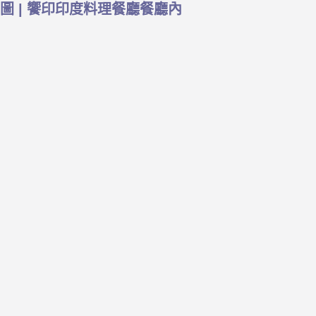
圖 | 饗印印度料理餐廳餐廳內