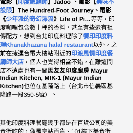
電影【
印度總舖師
】
Jadoo 、
電影【
美味不
設限
】
The Hundred-Foot Journey
、電影
《
少年派的奇幻漂流
》Life of Pi…
等等，印
度咖哩包含數十種的香料，甚至有些還有祖
傳配方，想到台北印度料理除了
饗印印度料
理Khanakhazana halal restaurant
以外，之
前在捷運台電大樓站附近的
印渡風情印度餐
廳師大店
，個人也覺得相當不錯，在離這間
店不遠處也有一間
馬友友印度廚房 Mayur
Indian Kitchen, MIK-1 (Mayur Indian
Kitchen)
也位在基隆路上（台北市信義區基
隆路一段350-5號）。
其他印度料理餐廳幾乎都是在百貨公司的美
食街吃的，像是京站百貨、101樓下美食街…