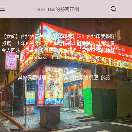
跳
Ariel Hsu的祕密花園
至
主
要
內
【食記】台北信義美食《饗印印度料理》台北印度餐廳
容
推薦、少年Pi的奇幻漂流飲食指導：道地美味印度咖哩
令人回味、巴基斯坦餐廳、清真認證、素食、穆斯林餐
廳 Khana Khazana Indian Restaurant MR-033
2022 年 2 月 4 日
其他異國料理
,
台北美食
,
提供素食餐廳
,
食記