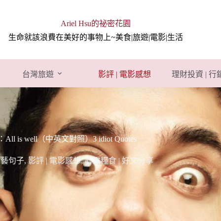
Ariel Hsu的祕密花園
生命就該浪費在美好的事物上~美食|旅遊|電影|生活
台灣旅遊
影評 | 電影感想
理財投資 | 
well（中英文對照）3 idiot Quotes
 文藝句子
,
影評 | 電影感想
,
心靈糧食 | 好文分享