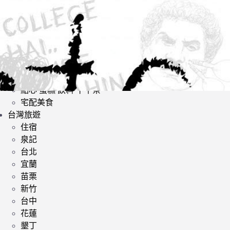
日式料理
韓式料理
歐美料理
小酌 | 餐酒館
其他異國料理
鍋類 | 火鍋 麻辣鍋 鴛鴦鍋
提供素食餐廳
點心 蛋糕 飲料 下午茶
宅配美食
台灣旅遊
住宿
泉記
台北
宜蘭
苗栗
新竹
台中
花蓮
墾丁