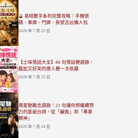
🔮 易經數字系列完整攻略｜手機號
碼、車牌、門牌、房號吉凶懶人包
2026 年 7 月 25 日
【土味情話大全】80 句情話梗語錄，
尷尬又好笑的撩人梗一次收藏
2026 年 7 月 25 日
周星馳勵志語錄｜21 句讓你想繼續努
力的星爺台詞，從「鹹魚」到「專業
精神」
2026 年 7 月 24 日