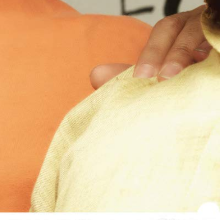
類
影評 | 電影感想
食記
台北美食
台中美食
宜蘭美食
苗栗美食
雲林美食
綠島美食
台南美食
高雄美食
馬祖美食
中式料理