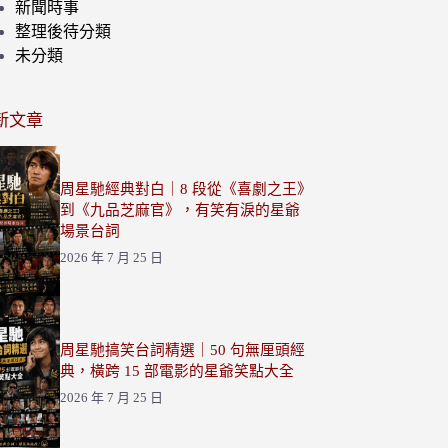
新聞時事
整理後待分類
未分類
新文章
周星馳經典對白｜8 段從《喜劇之王》
到《九品芝麻官》，有笑有淚的星爺
場景台詞
2026 年 7 月 25 日
周星馳搞笑台詞精選｜50 句無厘頭經
典，橫跨 15 部電影的星爺笑點大全
2026 年 7 月 25 日