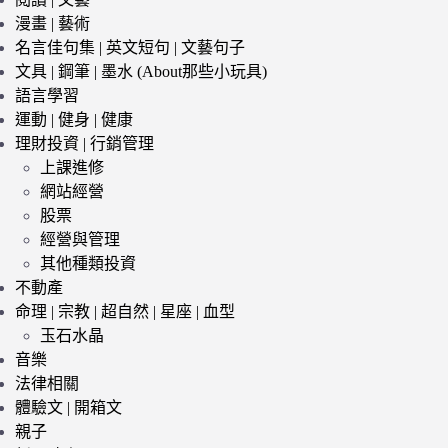
漫畫 | 藝術
名言佳句集 | 英文短句 | 文藝句子
文具 | 鋼筆 | 墨水 (About那些小玩具)
語言學習
運動 | 健身 | 健康
理財投資 | 行銷管理
上課進修
網站經營
股票
經營與管理
其他種類投資
不動產
命理 | 宗教 | 超自然 | 星座 | 血型
玉石水晶
音樂
法律相關
體驗文 | 開箱文
親子