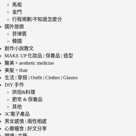
馬祖
金門
行程規劃/不知道怎麼分
國外旅遊
菲律賓
韓國
創作小說散文
MAKE UP 化妝品 | 保養品 | 造型
醫美。aesthetic medicine
美髮。Hair
生活 | 穿搭 | Outfit | Clothes | Glasses
DIY 手作
烘焙&料理
肥皂 & 保養品
其他
3C電子產品
男女感情 | 兩性相處
心靈糧食 | 好文分享
閱讀 | 文藝