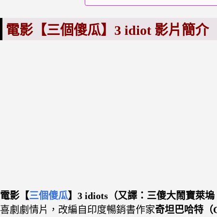
電影【三個傻瓜】3
idiot 影片
簡介
電影【
三個傻瓜
】3 idiots（又譯：三傻大鬧寶
喜劇劇情片，改編自印度暢銷書作家
奇坦巴哈特（Che