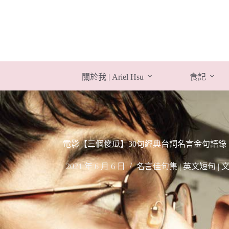
跳
至
主
要
內
容
關於我 | Ariel Hsu
食記
電影【三個傻瓜】30句經典台詞名言金句語錄：All is 
2021 年 6 月 6 日
名言佳句集 | 英文短句 |