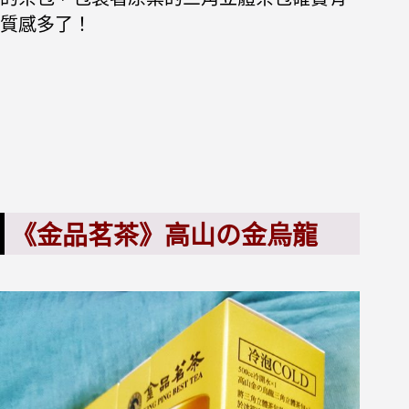
質感多了！
《金品茗茶》高山の金烏龍