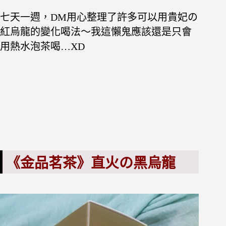
七天一週，DM用心整理了許多可以用貴妃の
紅烏龍的變化喝法～我這懶鬼應該還是只會
用熱水泡茶喝…XD
《金品茗茶》直火の黑烏龍