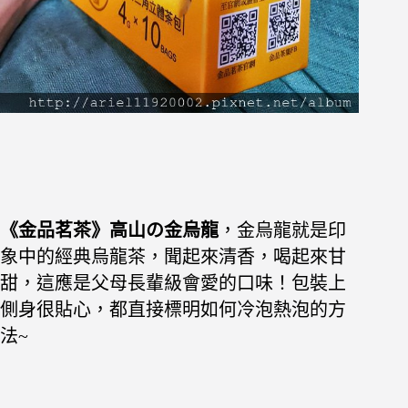
《金品茗茶》高山の金烏龍
，金烏龍就是印
象中的經典烏龍茶，聞起來清香，喝起來甘
甜，這應是父母長輩級會愛的口味！包裝上
側身很貼心，都直接標明如何冷泡熱泡的方
法~