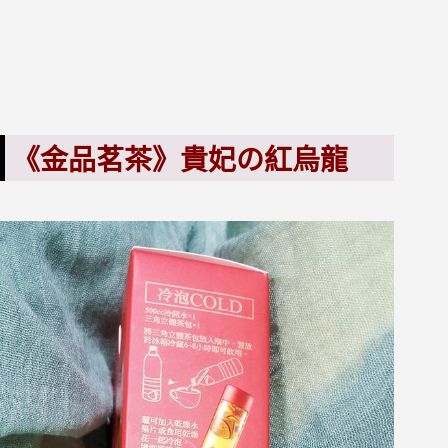
《金品茗茶》貴妃の紅烏龍