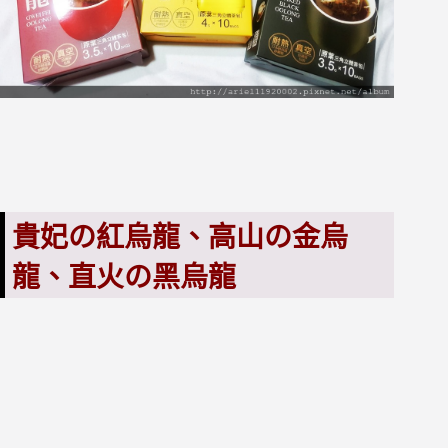
貴妃の紅烏龍、高山の金烏
龍、直火の黑烏龍