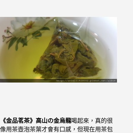
《金品茗茶》高山の金烏龍
喝起來，真的很
像用茶壺泡茶葉才會有口感，但現在用茶包