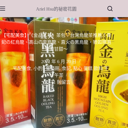
跳
Ariel Hsu的祕密花園
至
主
要
內
【宅配美食】《金品茗茶》茶包：台灣烏龍茶推薦！貴
容
妃の紅烏龍、高山の金烏龍、直火の黑烏龍，猶如現泡
茶的甘甜～
2021 年 6 月 20 日
宅配美食
,
小酌 | 餐酒館
,
食記
,
點心 蛋糕 飲料 下
午茶
1 則留言