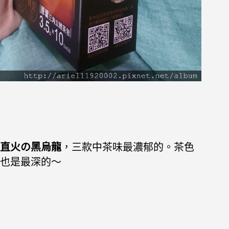
直火の黑烏龍
，三款中茶味最濃郁的。茶色
也是最深的～