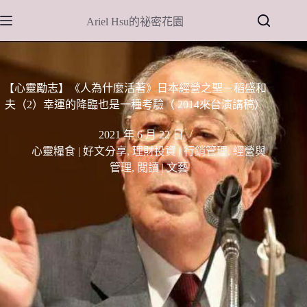
跳
Ariel Hsu的祕密花園
至
主
要
內
【心靈勵志】《人為什麼活著》日本經營之聖－稻盛和
容
夫（2）幸運的降臨也是一種考驗（ 2014來台演講稿）
2021 年 6 月 22 日
心靈糧食 | 好文分享
,
理財投資 | 行銷管理
,
經營與
管理
,
閱讀 | 文藝