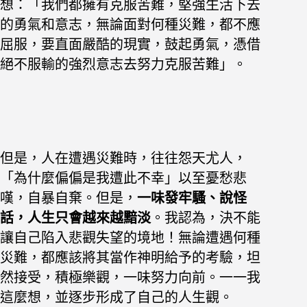
想：「我們都擁有克服苦難，堅強生活下去
的勇氣和意志，無論面對何種災難，都不應
屈服，要直面嚴酷的現實，鼓起勇氣，憑借
絕不服輸的強烈意志去努力克服苦難」。
但是，人在遭遇災難時，往往怨天尤人，
「為什麼偏偏是我遭此不幸」以至憂愁悲
嘆，自暴自棄。但是，
一味發牢騷、說怪
話，人生只會越來越黯淡
。我認為，決不能
讓自己陷入悲觀失望的境地！無論遭遇何種
災難，都應該將其當作神明給予的考驗，坦
然接受，積極樂觀，一味努力向前。一一我
這麼想，並逐步形成了自己的人生觀。