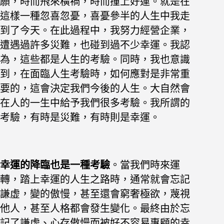
願，時而飛來橫禍，時而撞上好運。
就是在
這樣一種忽喜忽憂，喜憂參半的人生中我走
到了今天。在此過程
中，我努力經營企業，
遭遇過許多災難，也碰到過不少幸運。我認
為，這
些都是人生的考驗。同時，我也意識
到，在面臨人生考驗時，如何應對是
非常重
要的，這會決定我們今後的人生。大自然會
在人的一生中給予我們很多考驗。我所謂的
考驗，有時是災
難，有時則是幸運。
幸運的降臨也是一種考驗
。當我們時來運
轉，踏上幸運的人生之路時，
通常就會忘記
謙虚，變的傲慢，甚至還會窮奢極欲，蔑視
他人，甚至人格
都會發生變化。最終由於忘
記了謙虚、心存傲慢而被好不容易惠顧的幸