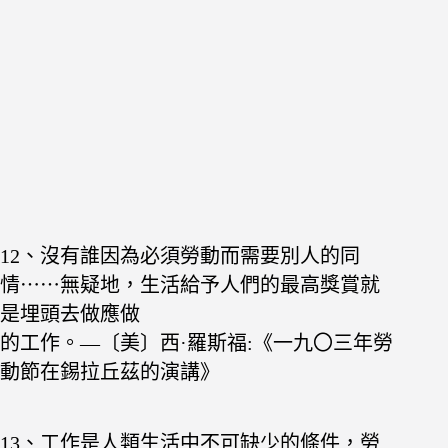
12、沒有誰因為必須勞動而需要別人的同
情⋯⋯無疑
地，生活給予人們的最高獎賞就
是埋頭去做應做
的工作。—〔美〕西·羅斯福:《一九〇三年勞
動節在錫拉丘茲的演講》
13、工作是人類生活中不可缺少的條件，勞