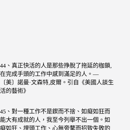
44、真正快活的人是那些挣脫了拖延的枷鎖,
在完成
手頭的工作中感到滿足的人。—
〔美〕諾曼·文森特,皮爾。引自《美國人談生
活的藝術》
45、對一種工作不是鍥而不捨、如癡如狂而
能大有成
就的人，我至今列舉不出一個。如
癡如狂、埋頭
工作、心無旁騖而招致失敗的