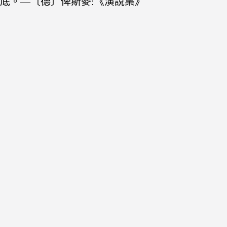
底。—〔德〕俾斯麥:《演說集》