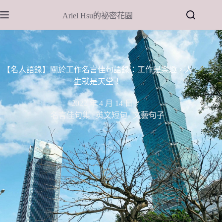
跳
Ariel Hsu的祕密花園
至
主
要
內
容
【名人語錄】關於工作名言佳句語錄：工作是樂趣，人
生就是天堂！
2022 年 4 月 14 日
名言佳句集 | 英文短句 | 文藝句子