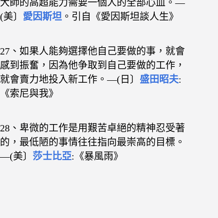
大師的高超能
力需要一個人的全部心血。—
(美〕
愛因斯坦
。引自《愛因斯坦談人生》
27、如果人能夠選擇他自己要做的事，就會
感到振
奮，因為他争取到自己要做的工作，
就會賣力地
投入新工作。—(日〕
盛田昭夫
:
《索尼與我》
28、卑微的工作是用艱苦卓絕的精神忍受著
的，最低
陋的事情往往指向最崇高的目標。
—(美〕
莎士比亞
:《暴風雨》