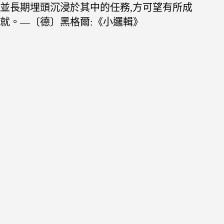
並長期
埋頭沉浸於其中的任務,方可望有所成
就。—〔
德〕黑格爾:《小邏輯》