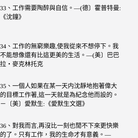
33、工作需要陶醉與自信。—(德〕霍普特曼:
《沈鐘》
34、工作的無窮樂趣,使我從來不想停下。我
不能想
像還有比這更美的生活。—(美〕巴巴
拉・麥克林托克
35、一個人如果在某一天内沈靜地抱著偉大
的目標工
作著,這一天就是為紀念他而設的。
－
〔美〕愛默生:《愛默生文選》
36、對我而言,再沒比一刻也閒不下來更快樂
的了。
只有工作，我的生命才有意義。—