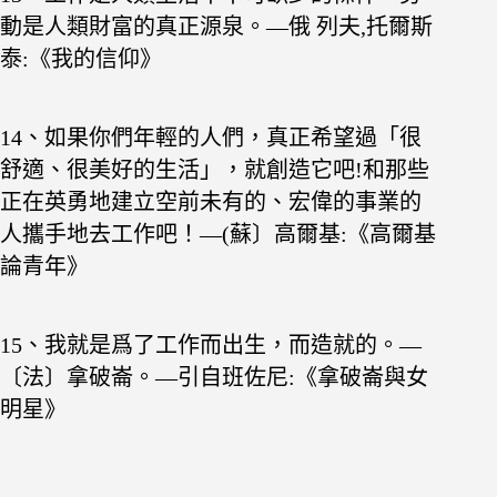
動是人類
財富的真正源泉。—俄 列夫,托爾斯
泰:《我的信仰》
14、如果你們年輕的人們，真正希望過「很
舒適、很
美好的生活」，就創造它吧!和那些
正在英勇地
建立空前未有的、宏偉的事業的
人攜手地去工作
吧！—(蘇〕高爾基:《高爾基
論青年》
15、我就是爲了工作而出生，而造就的。—
〔法〕拿破崙。—引自班佐尼:《拿破崙與女
明星》