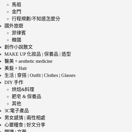
馬祖
金門
行程規劃/不知道怎麼分
國外旅遊
菲律賓
韓國
創作小說散文
MAKE UP 化妝品 | 保養品 | 造型
醫美。aesthetic medicine
美髮。Hair
生活 | 穿搭 | Outfit | Clothes | Glasses
DIY 手作
烘焙&料理
肥皂 & 保養品
其他
3C電子產品
男女感情 | 兩性相處
心靈糧食 | 好文分享
閱讀 | 文藝