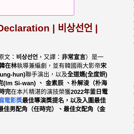
eclaration
|
비상선언
|
原文：
비상선언
，又譯：
非常宣言
）是一
韓在林
執導兼編劇，並有韓國兩大影帝
宋
ng-hun)
聯手演出，以及
全道嬿(全度妍)
(Im Si-wan)
、
金素辰
、
朴解浚（朴海
時完
在本片精湛的演技榮獲
2022年釜日電
青龍電影獎
最佳導演獎提名
，以及入圍最佳
最佳男配角（任時完）、最佳女配角（金