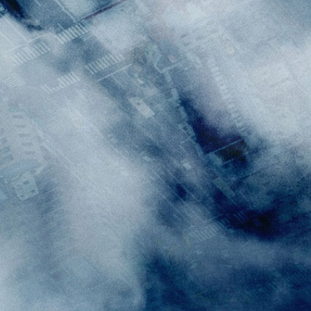
類
影評 | 電影感想
食記
台北美食
台中美食
宜蘭美食
苗栗美食
雲林美食
綠島美食
台南美食
高雄美食
馬祖美食
中式料理