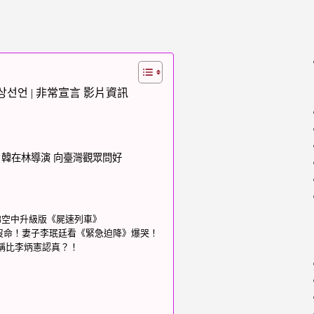
| 비상선언 | 非常宣言 影片資訊
、韓在林導演 向臺灣觀眾問好
彿空中升級版《屍速列車》
沒命！妻子李珉廷看《緊急迫降》爆哭！
自稱比李炳憲認真？！