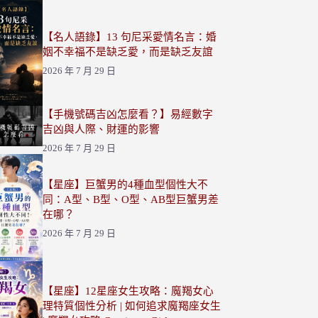
【名人語錄】13 句尼采愛情名言：婚
姻不幸福不是缺乏愛，而是缺乏友誼
2026 年 7 月 29 日
【手機號碼吉凶怎麼看？】易經數字
吉凶與人際、財運的影響
2026 年 7 月 29 日
【星座】巨蟹男的4種血型個性大不
同：A型、B型、O型、AB型巨蟹男差
在哪？
2026 年 7 月 29 日
【星座】12星座女生攻略：魔羯女心
理特質個性分析 | 如何追求魔羯座女生