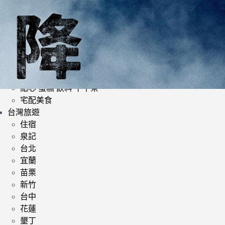
日式料理
韓式料理
歐美料理
小酌 | 餐酒館
其他異國料理
鍋類 | 火鍋 麻辣鍋 鴛鴦鍋
提供素食餐廳
點心 蛋糕 飲料 下午茶
宅配美食
台灣旅遊
住宿
泉記
台北
宜蘭
苗栗
新竹
台中
花蓮
墾丁