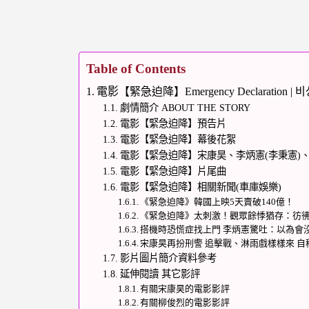
Table of Contents
電影【緊急迫降】Emergency Declaration 
劇情簡介 ABOUT THE STORY
電影【緊急迫降】預告片
電影【緊急迫降】幕後花絮
電影【緊急迫降】宋康昊、李炳憲(李秉憲)
電影【緊急迫降】片尾曲
電影【緊急迫降】相關新聞(車庫娛樂)
《緊急迫降》韓國上映5天賣破140億！
《緊急迫降》太刺激！觀眾餘悸猶存：彷
搭機時恐慌症找上門 李炳憲驚吐：以為會
宋康昊再扮刑警 追擊戰、淋雨戲樣樣來 
影片圖片簡介資料參考
延伸閱讀 其它影評
有關宋康昊的電影影評
有關柳俊烈的電影影評