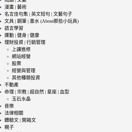
漫畫 | 藝術
名言佳句集 | 英文短句 | 文藝句子
文具 | 鋼筆 | 墨水 (About那些小玩具)
語言學習
運動 | 健身 | 健康
理財投資 | 行銷管理
上課進修
網站經營
股票
經營與管理
其他種類投資
不動產
命理 | 宗教 | 超自然 | 星座 | 血型
玉石水晶
音樂
法律相關
體驗文 | 開箱文
親子