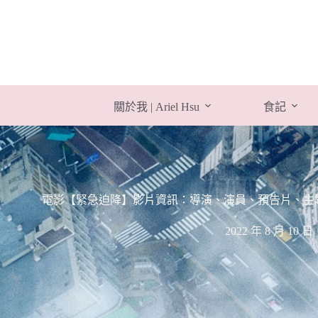
跳
至
主
要
內
容
關於我 | Ariel Hsu
食記
電影【緊急迫降】影片資訊：導演、演員、預告片、主題曲、幕後花
2022 年 8 月 10 日