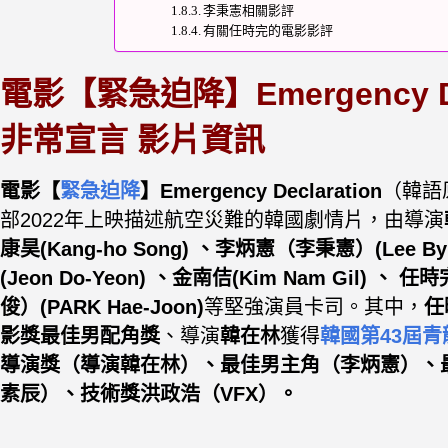
李秉憲相關影評
有關任時完的電影影評
電影【緊急迫降】
Emergency D
非常宣言
影片資訊
電影【
緊急迫降
】Emergency Declaration
（韓語
部2022年上映描述航空災難的韓國劇情片，由導演
康昊(Kang-ho Song)
、
李炳憲（李秉憲）(Lee Byu
(Jeon Do-Yeon) 、
金南佶(Kim Nam Gil) 、
任時完
俊）(PARK Hae-Joon)
等堅強演員卡司。其中，
任
影獎
最佳男配角獎
、導演
韓在林
獲得
韓國第43屆
導演獎（導演韓在林）、最佳男主角（李炳憲）、
素辰）、技術獎洪政浩（VFX）。